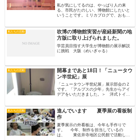
私が気にしてるのは、やっぱり人の来
る、市民がたのしい、博物館にしたいと
いうことです。ミリカブログで、おもし
ろかったのは、「なにいってもいいんな
ら・・・」ではじまった夢テイアン、そ
れがＳＡや紫金山とまじって、総合的な
吹博の博物館実習が産経新聞の地
私たちの活動
楽しい場所にしなきゃという...
方版に取り上げられました。
学芸員目指す大学生が博物館の展示解説
に挑戦 大阪（めいぎゃる）
開幕まであと18日！「ニュータウ
私たちの活動
ン半世紀」展
「ニュータウン半世紀展」展示部会のＺ
です。「アルプスの少年」先生からアイ
デアをいただきました。＞ 洋式トイ
レ、ユニットバス、システムキッチンを
「新三種の神器」にしたらどうでしょう
か。いずれも備え付で、購入の必要があ
進んでいます 夏季展の看板制
私たちの活動
まりなかったので、量販店も...
作
夏季展示の外看板は、今年も手作りで
す。 今年、制作を担当しているの
は、 東佐井寺地区公民館で活動して
いる「古布リフォーム同好会」のみなさ