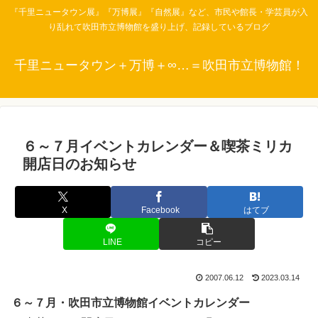
『千里ニュータウン展』『万博展』『自然展』など、市民や館長・学芸員が入
り乱れて吹田市立博物館を盛り上げ、記録しているブログ
千里ニュータウン＋万博＋∞…＝吹田市立博物館！
６～７月イベントカレンダー＆喫茶ミリカ
開店日のお知らせ
X
Facebook
はてブ
LINE
コピー
2007.06.12
2023.03.14
６～７月・吹田市立博物館イベントカレンダー