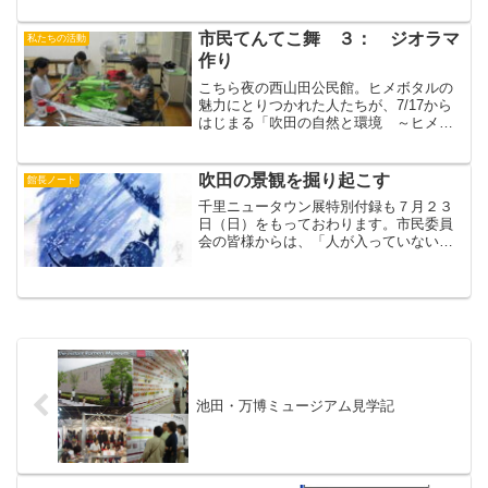
ん。 たて1700mm×よこ2700mmの大
きな看板2枚を布で作ります。 ７
市民てんてこ舞 ３： ジオラマ
私たちの活動
月５日、 この...
作り
こちら夜の西山田公民館。ヒメボタルの
魅力にとりつかれた人たちが、7/17から
はじまる「吹田の自然と環境 ～ヒメボ
タルのいるまち～」展の展示品を制作
中。何ができるの・・・こんなふうにな
るのよ～、と実演。全体の大きさが、４
吹田の景観を掘り起こす
館長ノート
ｍ×３ｍ×２．２ｍ位も...
千里ニュータウン展特別付録も７月２３
日（日）をもっておわります。市民委員
会の皆様からは、「人が入っていない、
寂しいよー」とのご批判をいただきます
が、イベントをやる金も力も尽き果て
て、すいませんでした。でも入場者数
は、昨年の同時期と比べるとず...
池田・万博ミュージアム見学記