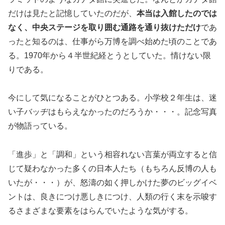
だけは見たと記憶していたのだが、
本当は入館したのでは
なく、中央ステージを取り囲む通路を通り抜けただけ
であ
ったと知るのは、仕事がら万博を調べ始めた頃のことであ
る。1970年から４半世紀経とうとしていた。情けない限
りである。
今にして気になることがひとつある。小学校２年生は、迷
い子バッヂはもらえなかったのだろうか・・・。記念写真
が物語っている。
「進歩」と「調和」という相容れない言葉が両立すると信
じて疑わなかった多くの日本人たち（もちろん反博の人も
いたが・・・）が、怒濤の如く押しかけた夢のビッグイベ
ントは、良きにつけ悪しきにつけ、人類の行く末を示唆す
るさまざまな要素をはらんでいたような気がする。