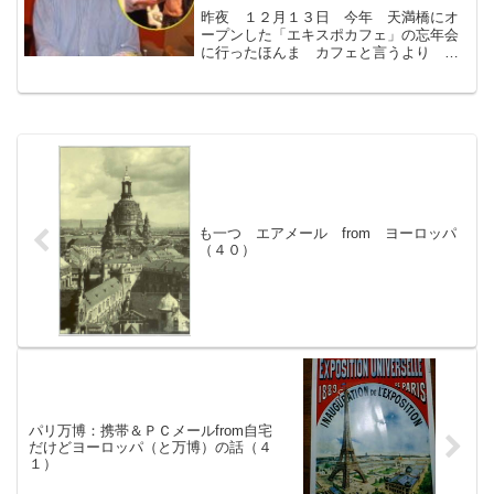
昨夜 １２月１３日 今年 天満橋にオ
ープンした「エキスポカフェ」の忘年会
に行ったほんま カフェと言うより 大
阪万博博物館 行く度に 展示物が増え
る３００分の１のミドリ館三井グループ
館マニアエキスポで 万博会場ペーパー
クラフトとして製作された...
も一つ エアメール from ヨーロッパ
（４０）
パリ万博：携帯＆ＰＣメールfrom自宅
だけどヨーロッパ（と万博）の話（４
１）