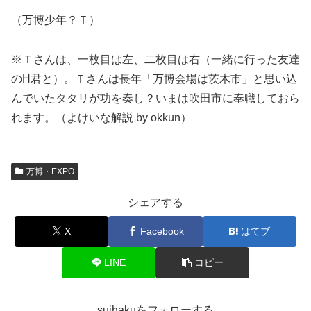
（万博少年？Ｔ）
※Ｔさんは、一枚目は左、二枚目は右（一緒に行った友達
のH君と）。Ｔさんは長年「万博会場は茨木市」と思い込
んでいたタタリが功を奏し？いまは吹田市に奉職しておら
れます。（よけいな解説 by okkun）
万博・EXPO
シェアする
X
Facebook
はてブ
LINE
コピー
suihakuをフォローする