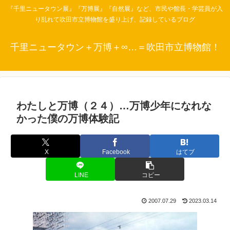
『千里ニュータウン展』『万博展』『自然展』など、市民や館長・学芸員が入
り乱れて吹田市立博物館を盛り上げ、記録しているブログ
千里ニュータウン＋万博＋∞…＝吹田市立博物館！
わたしと万博（２４）…万博少年になれな
かった僕の万博体験記
X
Facebook
はてブ
LINE
コピー
2007.07.29
2023.03.14