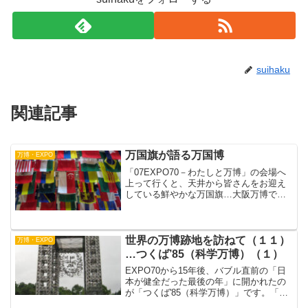
suihaku
関連記事
万国旗が語る万国博
万博・EXPO
「07EXPO70－わたしと万博」の会場へ
上って行くと、天井から皆さんをお迎え
している鮮やかな万国旗…大阪万博で実
際に使われた本物です！日本を含め、全
参加国77ヵ国。フルセットでの掲揚は当
時以来ではないか？と「万博ミュージア
ム」の白井さん。...
世界の万博跡地を訪ねて（１１）
万博・EXPO
…つくば’85（科学万博）（１）
EXPO70から15年後、バブル直前の「日
本が健全だった最後の年」に開かれたの
が「つくば'85（科学万博）」です。「筑
波研究学園都市」は一種のニュータウン