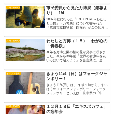
で、ニュータウンと隣り合って万博が開
かれた…という点で千里とはオトモダ
市民委員から見た万博展（館報よ
万博・EXPO
チ！ニュータウン...
り） 1/4
2007年秋に行った「07EXPO70～わたし
と万博」（万博展）について書かれた
「吹田市立博物館 館報9」がこの10月、
ようやく刊行されました。この館報に
okkunが寄稿した原稿を、カンチョーと相
談してこのブログにアップします。（4回
わたしと万博（１８）…わが心の
万博・EXPO
連載）...
「青春桜」
今年も万博公園の桜の花が見事に咲きま
した。今から38年前「世界の青少年を花
いっぱいで迎えよう」を合言葉に、全国
動労青少年団体協議会（全青協）が、全
国の働く青少年の仲間たちに募金を呼び
かけ、桜の苗木600木余りを万博会場の中
きょう11/4（日）はフォークジャ
イベント告知
央環状線沿い2.5...
ンボリー！
きょう11/4(日）は、 午後１時から、すい
はくのフォークジャンボリー！フォーク
ジャンボリーといえば 岐阜県の「中津
川フォークジャンボリー」が有名です
ね。企画したのは 大好きな 笠木透さ
ん学生時代 子供達といろんなところで
１２月１３日「エキスポカフェ」
万博・EXPO
キャンプをしたが「...
の忘年会