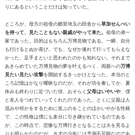
りにあるということだけは知っていた。
ところが、母方の祖母の郷里埼玉の田舎から
草加せんべい
を持って、見たこともない親戚がやって来た。
祖母の弟一
家であった。目的はもちろん万博見物である。一瞬、自分
も行けるとぬか喜び。でも、なぜか連れて行ってもらえな
かった。足手まといと思われたのかも知れない。それまで
あきらめていた万博見物の夢を叶えるべく、両親への
万博
見たい見たい攻撃
を開始するきっかけとなった。本当のと
ころ記憶はかなり曖昧なのだが、それが功を奏してか、夏
休みも終わりに近づいた頃、おそらく
父母はいやいや
、僕
と友人をつれていってくれたのであった。とくに父親は人
混みや何かをするために並ぶのをことのほかいやがる性格
で、この性格は僕にも多分に引き継がれているのである
が、この時点で、悲惨な万博行きとなることは火を見るよ
りも明らかなのだが、８才の少年には予測不可能なのであ