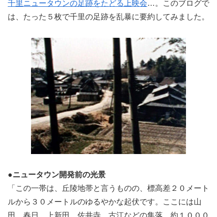
千里ニュータウンの足跡をたどる上映会
…。このブログで
は、たった５枚で千里の足跡を乱暴に要約してみました。
●ニュータウン開発前の光景
「この一帯は、丘陵地帯と言うものの、標高差２０メート
ルから３０メートルのゆるやかな起伏です。ここには山
田、春日、上新田、佐井寺、古江などの集落、約１０００