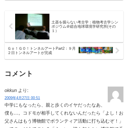
でしたが100名以上が参列…屋外の予定を
正面玄関に場所を変...
土器を掘らない考古学：植物考古学シン
ポジウム＠総合地球環境学研究所(その
１）
Ｇｏ！ＧＯ！トンネルアートPart2：９月
２日トンネルアートが完成
コメント
okkun
より:
2009年4月27日 00:51
中学にもなったら、親と歩くのイヤだったなあ、
僕も…。コドモが相手してくれないんだったら「よし！お
父さんはもう博物館でボランティア活動に打ち込むぞ！」