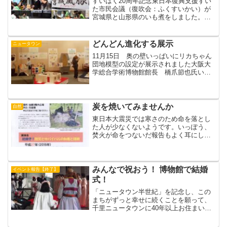
すいはく20周年記念東日本復興支援すい
た市民会議（復吹会：ふくすいかい）が
宮城県と山形県のいも煮をしました。と
ても美味しくて200食が完売しました。エ
コおもちゃ作り市民塾も出展しました。
東日本復興支援すいた市民会議は市内の
どんどん進化する展示
ニュータウン
ボランティア団体の...
11月15日 奥の壁いっぱいにリカちゃん
団地模型の設定が展示されました大阪大
学総合学術博物館館長 橋爪節也氏いわ
く展覧会 最終日が展示の完成だ
と・・・（てつ）
炭を焼いてみませんか
自然
東日本大震災では寒さのため命を落とし
た人が少なくないようです。いっぽう、
焚火が命をつないだ報告もよく耳にしま
す。縄文以来、炭火で暖をとること、ま
た囲炉裏を囲む冬期の暮らしは日本人の
生活に欠かせませんでした。「むかしの
くらし」をおもいうかべて...
みんなで祝おう！ 博物館で結婚
イベント報告【終了】
式！
「ニュータウン半世紀」を記念し、この
まちがずっと幸せに続くことを願って、
千里ニュータウンに40年以上お住まいの
二組のご夫婦に、「博物館で結婚式」を
あげていただきました。あいにくの大雨