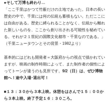
●そして万博も終わり…
「ここ千里はかつて竹薮だけの土地であった。日本の長い
歴史の中で、千里には何の伝統も蓄積もない。ただここに
は自由がある。歴史に縛られることがなく、伝統から離れ
た新しいものを、ここから創り出される可能性を秘めてい
る。それが２１世紀の国際文化都市・千里なのである。」
（千里ニュータウンとその背景・1982より）
基本的にはどれも開発者＝大阪府からの視点で描かれてい
ますが、映画の制作時期によって、また制作者の個性によ
ってトーンが違うのも見所です。
9/2（日）は、ぜひ博物
館へ！途中入場･退出可！
■１３：３０から３本上映。休憩をはさんで１５：００か
ら３本上映。終了予定１６：３０ころ。