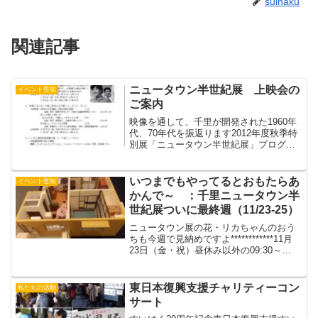
suihaku
関連記事
ニュータウン半世紀展 上映会の
イベント告知
ご案内
映像を通して、千里が開発された1960年
代、70年代を振返ります2012年度秋季特
別展「ニュータウン半世紀展」プログラ
ムはこちらから
いつまでもやってるとおもたらあ
イベント告知
かんで～ ：千里ニュータウン半
世紀展ついに最終週（11/23-25）
ニュータウン展の花・リカちゃんのおう
ちも今週で見納めですよ************11月
23日（金・祝）昼休み以外の09:30～
17:15★展示解説★神戸女子大学リカちゃ
んハウス制作チームメンバー＊リカちゃ
んハウスを中心に展示物の解説をしま...
東日本復興支援チャリティーコン
私たちの活動
サート