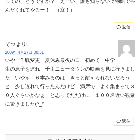
っての、どうですか？「えーい、誰も知らない博物館で呑
んだくれてやるー！」（哀！）
返信
てつ
より:
2009年4月27日 00:51
いや 作戦変更 夏休み最後の日 初めて 中学
生の息子を連れ 千里ニュータウンの映画を見に行きまし
た いやぁ ６本みるのは きっと耐えられないだろう
と 少し遅れて行ったんだけど 満席で よく集まって３
０人ぐらいかなぁ と思ってただけに １００名近い観衆
に驚きました(^_^;
返信