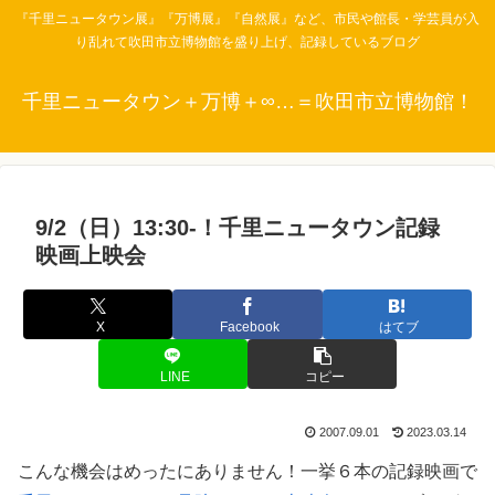
『千里ニュータウン展』『万博展』『自然展』など、市民や館長・学芸員が入
り乱れて吹田市立博物館を盛り上げ、記録しているブログ
千里ニュータウン＋万博＋∞…＝吹田市立博物館！
9/2（日）13:30-！千里ニュータウン記録
映画上映会
X
Facebook
はてブ
LINE
コピー
2007.09.01
2023.03.14
こんな機会はめったにありません！一挙６本の記録映画で