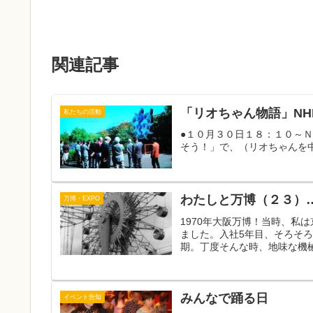
関連記事
「リオちゃん物語」N
私たちの活動
●１０月３０日１８：１０～
そう！」で、（リオちゃんを
わたしと万博（２３）
万博・EXPO
1970年大阪万博！当時、私
ました。入社5年目、そろそ
期。丁度そんな時、地味な機械
みんなで踊る日
イベント告知