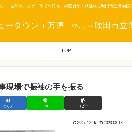
展』『自然展』など、市民や館長・学芸員が入り乱れて吹田市立博物館
ュータウン＋万博＋∞…＝吹田市立
TOP
事現場で振袖の手を振る
はてブ
LINE
コピー
2007.10.15
2023.03.18