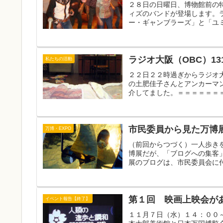
２８日の日曜日、博物館前の
ィズのバンドが登場します。
ー・ギャンブラーズ」と「ユミ
ラジオ大阪（OBC）13
私たちの活動
２２日２２時過ぎからラジオ
の土肥佳子さんとアンカーマ
介してました。＝＝＝＝＝＝＝
市民委員から見た万博展
万博・EXPO
（前回からつづく）一人歩き
博展だが、「ブログへの集客
展のブログは、市民委員会に付
第１回 映画上映会が
イベント報告【終了】
１１月７日（水）１４：００