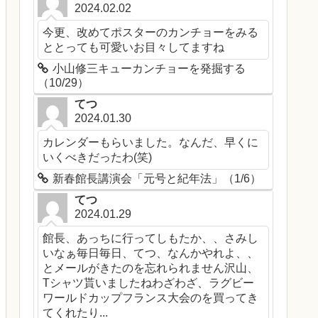
2024.02.02
今更、改めてポスターのカンチョーをみる
ととっても可愛いお目々してますね
小山修三キューカンチョーを発掘する
（10/29）
てつ
2024.01.30
カレンダーもらいました。なんだ、早くに
いくべきだったわ(笑)
新春館長講演会「元号と紀年法」（1/6）
てつ
2024.01.29
館長、あっちに行ってしもたか、、さみし
いなぁ毎日毎日、てつ、なんかやれよ、、
とメールがきたのを忘れられません沢山、
Tシャツ貰いましたねわざわざ、ラグビー
ワールドカップフランス大会のを買ってき
てくれたり...