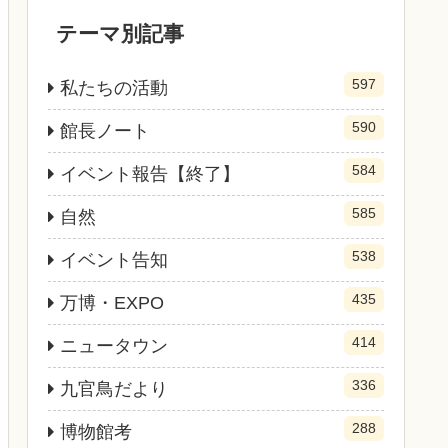
テーマ別記事
597
私たちの活動
590
館長ノート
584
イベント報告【終了】
585
自然
538
イベント告知
435
万博・EXPO
414
ニュータウン
336
九官鳥だより
288
博物館考