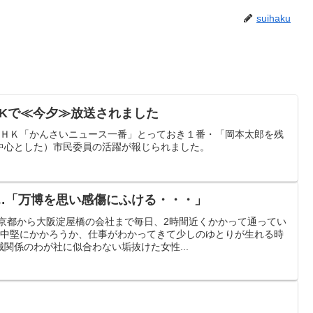
suihaku
HKで≪今夕≫放送されました
ＮＨＫ「かんさいニュース一番」とっておき１番・「岡本太郎を残
中心とした）市民委員の活躍が報じられました。
…「万博を思い感傷にふける・・・」
は京都から大阪淀屋橋の会社まで毎日、2時間近くかかって通ってい
ろ中堅にかかろうか、仕事がわかってきて少しのゆとりが生れる時
関係のわが社に似合わない垢抜けた女性...