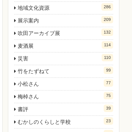
286
地域文化資源
209
展示案内
132
吹田アーカイブ展
114
麦酒展
110
災害
99
竹をたずねて
77
小松さん
75
梅棹さん
39
書評
23
むかしのくらしと学校