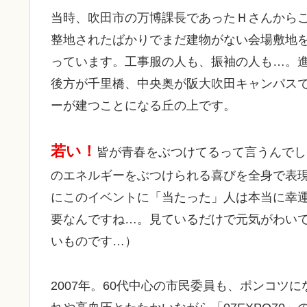
当時、吹田市の万博課長であったＨさんから
整地されたばかりでまだ建物がない会場敷地
っています。工事服の人も、振袖の人も…。進
後方が千里橋、中央奥が阪大吹田キャンパス
ーが建つことになる丘の上です。
若い！
皆が青春をぶつけてるって言うんでし
のエネルギーをぶつけられる喜びを全身で表
にこのイベントに「当たった」人は本当に幸
要なんですね…。見ているだけで元気がわい
いものです…）
2007年。60代中心の市民委員も、ポンコツ