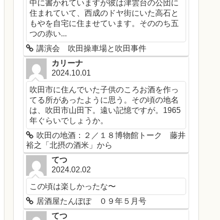
中に書かれていますが彼は津雲台の公団に
住まれていて、西成のドヤ街にいた高石と
もやを自宅に住ませています。そののち五
つの赤い...
講演会 吹田操車場と吹田事件
カリーナ
2024.10.01
吹田市に住んでいた子供のころお酒を作っ
てる所があったように思う。その頃の地名
は、吹田市山田下。遠い記憶ですが。1965
年ぐらいでしょうか。
吹田の地酒：２／１８博物館トーク 藤井
裕之「北摂の酒米」から
てつ
2024.02.02
この頃は楽しかったな〜
居酒屋たんぽぽ ０９年５月号
てつ