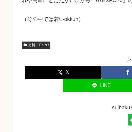
れや高血圧とたたかいながら「07EXPO70
（その中では若いokkun）
万博・EXPO
シ
X
LINE
suiha