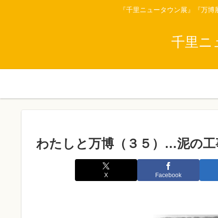
『千里ニュータウン展』『万博
千里ニ
わたしと万博（３５）…泥の工
X
Facebook