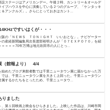
特設ステージはアメリカンデー。午後２時、カントリー＆オールデ
ライブハウスを中心に演奏している２つのグループ、「ケンタッキ
＆アンクルズ」。さらにとっておきはカント...
14KHzですいはくが・・・
大阪の「ＮＥＷＳ ＴＯＮＩＧＨＴ いいおとな」。ナビゲーター
ンの産経新聞編集局次長渡部裕明さんが「０７ＥＸＰＯ７０」を紹
＝＝＝＝70年万博は地元吹田市の人にとっ...
（館報より） 4/4
を始めたブログ来館者数では千里ニュータウン展に届かなかった万
」では、千里ニュータウン展を大きく上回った。千里ニュータウン
属するかたちをとったため、千里ニュータウ...
ありました
～、第１回映画上映会をひらきました。上映した作品は、川崎市岡