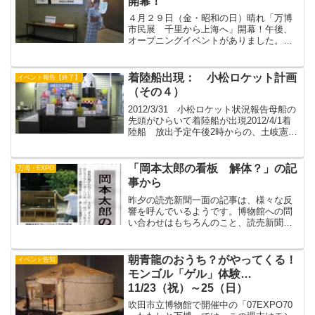
開幕！
４月２９日（金・昭和の日）晴れ「万博
市民展 千里から上海へ」開幕！午後、
オープニングイベントがありました。ま
ず、カンチョーあいさつ。山田権六踊り
傘踊りミリカ２００回を記念して２００
杯が無料でふるまわれました。無料サー
着陸船出現： 小松ロケット計画
イベント報告【終了】
ビスは、明日、明後日もや...
（その４）
2012/3/31 小松ロケット状況報告母船の
先頭がひらいて着陸船が出現2012/4/1着
陸船 放出予定午後2時からの、土岐憲三
さんの講演会「災害と文化財」もよろし
く！
「岡本太郎の看板 解体？」の記
万博・EXPO
事から
昨夕の読売新聞一面の記事は、様々な反
響を呼んでいるようです。博物館への問
い合わせはもちろんのこと、読売新聞社
への電話やメールも予想外だったと、取
材記者から連絡がありました。私もその
対応に追われた一日でしたが、良くも悪
朝青龍のおうち？がやってくる！
イベント告知
くも「岡本太郎」は人々の...
モンゴル「ゲル」体験…
11/23（祝）～25（日）
吹田市立博物館で開催中の「07EXPO70