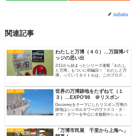
suihaku
関連記事
わたしと万博（４０）…万国博バ
万博・EXPO
ッジの思い出
2/11から始まったシリーズ連載「わたし
と万博」もついに40編目！「わたしと万
博」っていうタイトルは、このブログの
連載から4/21の委員会で特別展全体の名
前に広がったのでした。このジミ～な肉
声集が「07EXPO70－わたしと万博」に
世界の万博跡地をたずねて（１
万博・EXPO
地元らし...
３）…EXPO'98 ＠リスボン
Dscoveryをテーマにしたリスボン万博の
跡地はシンボルタワーのヴァスコ・ダ・
ガマ・タワーを中心に水族館やショッピ
ングセンター、レストラン、ホテルなど
がある複合公園になってます。交通の便
もいいので、夏休みの家族連れで賑わっ
「万博市民展 千里から上海へ」
万博・EXPO
てました。若者の...