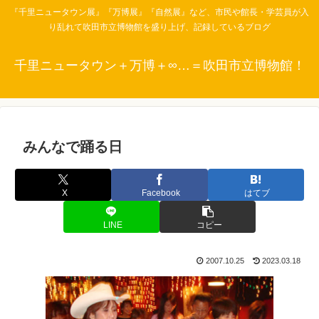
『千里ニュータウン展』『万博展』『自然展』など、市民や館長・学芸員が入
り乱れて吹田市立博物館を盛り上げ、記録しているブログ
千里ニュータウン＋万博＋∞…＝吹田市立博物館！
みんなで踊る日
X
Facebook
はてブ
LINE
コピー
2007.10.25
2023.03.18