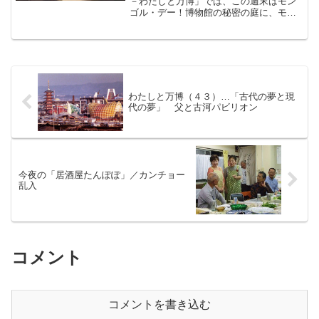
－わたしと万博」では、この週末はモン
ゴル・デー！博物館の秘密の庭に、モン
ゴルの移動住宅「ゲル」が登場します！
しかも組立から解体まで体験できちゃう
よ～！朝青龍の気分になって、自分でホ
ンモノの家を組み立...
わたしと万博（４３）…「古代の夢と現
代の夢」 父と古河パビリオン
今夜の「居酒屋たんぽぽ」／カンチョー
乱入
コメント
コメントを書き込む