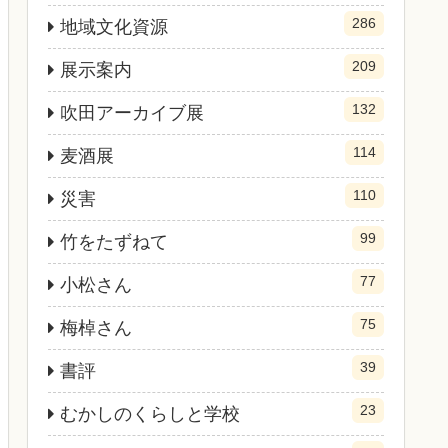
286
地域文化資源
209
展示案内
132
吹田アーカイブ展
114
麦酒展
110
災害
99
竹をたずねて
77
小松さん
75
梅棹さん
39
書評
23
むかしのくらしと学校