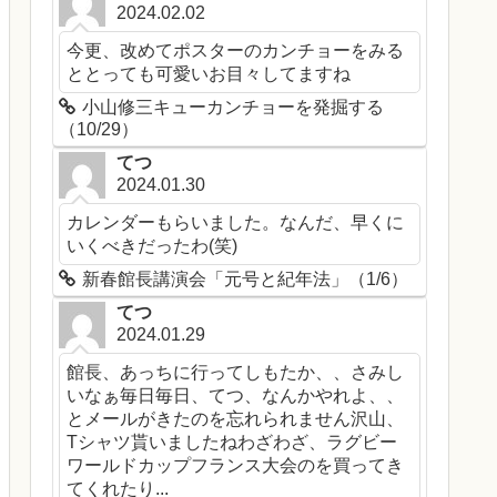
2024.02.02
今更、改めてポスターのカンチョーをみる
ととっても可愛いお目々してますね
小山修三キューカンチョーを発掘する
（10/29）
てつ
2024.01.30
カレンダーもらいました。なんだ、早くに
いくべきだったわ(笑)
新春館長講演会「元号と紀年法」（1/6）
てつ
2024.01.29
館長、あっちに行ってしもたか、、さみし
いなぁ毎日毎日、てつ、なんかやれよ、、
とメールがきたのを忘れられません沢山、
Tシャツ貰いましたねわざわざ、ラグビー
ワールドカップフランス大会のを買ってき
てくれたり...