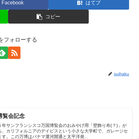
Facebook
はてブ
コピー
kuをフォローする
suihaku
博覧会記念
５年サンフランシスコ万国博覧会のおみやげ用「壁飾り布(？)」が
ろ、カリフォルニアのデイビスという小さな大学町で、ガレージセ
す。この万博はパナマ運河開通と太平洋発...