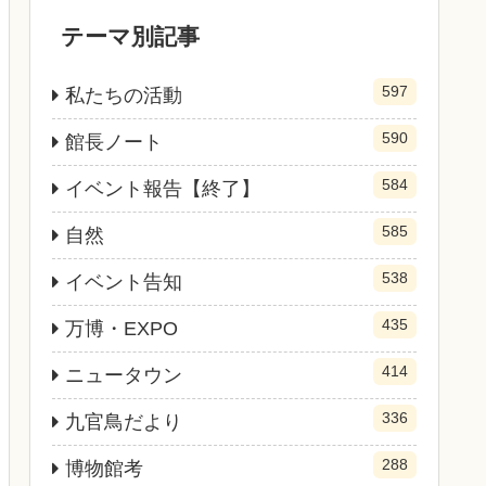
テーマ別記事
597
私たちの活動
590
館長ノート
584
イベント報告【終了】
585
自然
538
イベント告知
435
万博・EXPO
414
ニュータウン
336
九官鳥だより
288
博物館考