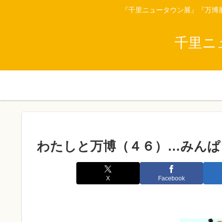
『千里ニュータウン展』『万博
千里ニ
わたしと万博（４６）…みんぱ
X
Facebook