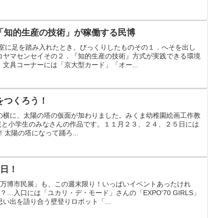
「知的生産の技術」が稼働する民博
究室に足を踏み入れたとき、びっくりしたものその１．へそを出し
コヤマセンセイその２．『知的生産の技術』方式が実践できる環境
文具コーナーには「京大型カード」「オー...
をつくろう！
の横に、太陽の塔の仮面が加わりました。みくま幼稚園絵画工作教
sの幼稚園児と小学生のみなさんの作品です。１１月２３、２４、２５日には
！太陽の塔になって踊ろ...
2日！
「万博市民展」も、この週末限り！いっぱいイベントあったけれ
…入口には「ユカリ・デ・モード」さんの「EXPO'70 GIRLS」
い出を語り合う壁登りロボット「...