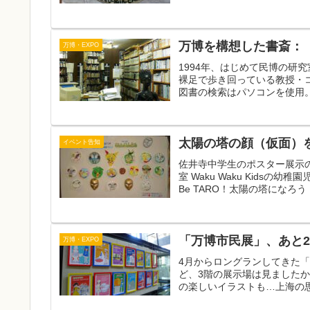
万博を構想した書斎：
万博・EXPO
1994年、はじめて民博の研
裸足で歩き回っている教授・
図書の検索はパソコンを使用。
太陽の塔の顔（仮面）
イベント告知
佐井寺中学生のポスター展示
室 Waku Waku Kid
Be TARO！太陽の塔になろう
「万博市民展」、あと
万博・EXPO
4月からロングランしてきた
ど、3階の展示場は見ましたか？
の楽しいイラストも…上海の思