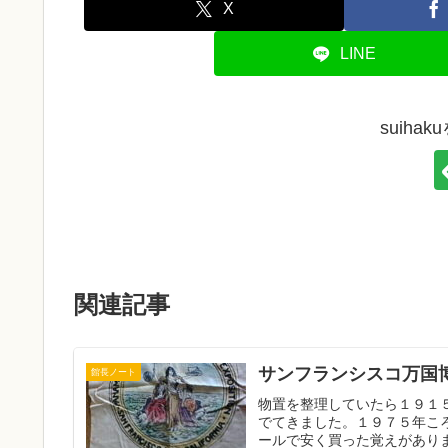
X
LINE
suiha
関連記事
サンフランシスコ万国
館長ノート
物置を整理していたら１９１
でてきました。１９７５年こ
ールで安く買った覚えがありま