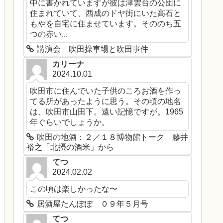
中に書かれていますが彼は津雲台の公団に
住まれていて、西成のドヤ街にいた高石と
もやを自宅に住ませています。そののち五
つの赤い...
講演会 吹田操車場と吹田事件
カリーナ
2024.10.01
吹田市に住んでいた子供のころお酒を作っ
てる所があったように思う。その頃の地名
は、吹田市山田下。遠い記憶ですが。1965
年ぐらいでしょうか。
吹田の地酒：２／１８博物館トーク 藤井
裕之「北摂の酒米」から
てつ
2024.02.02
この頃は楽しかったな〜
居酒屋たんぽぽ ０９年５月号
てつ