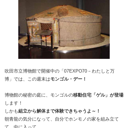
吹田市立博物館で開催中の「07EXPO70－わたしと万
博」では、この週末は
モンゴル・デー！
博物館の秘密の庭に、モンゴルの
移動住宅「ゲル」が登場
します！
しかも
組立から解体まで体験できちゃうよ～！
朝青龍の気分になって、自分でホンモノの家を組み立て
て、中に入って、