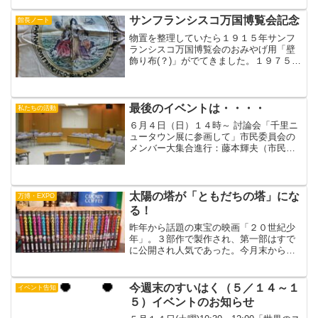
地、庶民の往来（吹田の渡し）、アサヒ
ビールの運搬、旭川紡...
サンフランシスコ万国博覧会記念
館長ノート
物置を整理していたら１９１５年サンフ
ランシスコ万国博覧会のおみやげ用「壁
飾り布(？)」がでてきました。１９７５年
ころ、カリフォルニアのデイビスという
小さな大学町で、ガレージセールで安く
買った覚えがあります。この万博はパナ
マ運河開通と太平洋発...
最後のイベントは・・・・
私たちの活動
６月４日（日）１４時～ 討論会「千里ニ
ュータウン展に参画して」市民委員会の
メンバー大集合進行：藤本輝夫（市民委
員）講座室では会場の設営も終了し、最
終イベントを待つだけです。（by 広
報 おーちゃん）
太陽の塔が「ともだちの塔」にな
万博・EXPO
る！
昨年から話題の東宝の映画「２０世紀少
年」。３部作で製作され、第一部はすで
に公開され人気であった。今月末からＤ
ＶＤレンタルも始まる。原作は、浦沢直
樹の同名のコミック。「エキスポカフ
ェ」にも全２４巻、揃っている。（『２
今週末のすいはく（５／１４～１
イベント告知
０世紀少年』２２巻、『２１...
５）イベントのお知らせ