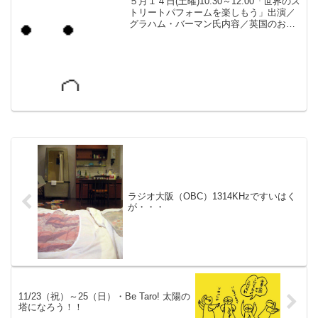
５月１４日(土曜)10:30～12:00「世界のス
トリートパフォームを楽しもう」出演／
グラハム・バーマン氏内容／英国のお話
とジャグリングほかいろいろ。場所／吹
田市立博物館 ２階 講座室（絵は
Wikipediaジャグリングより）11:00～「...
ラジオ大阪（OBC）1314KHzですいはく
が・・・
11/23（祝）～25（日）・Be Taro! 太陽の
塔になろう！！