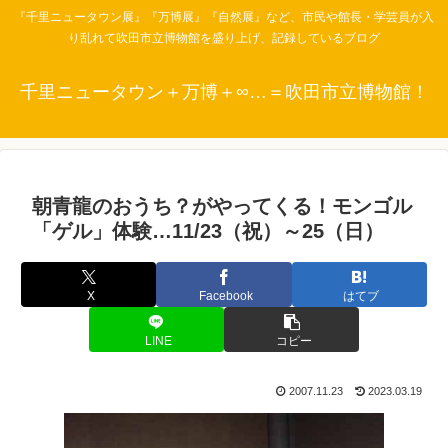
『千里ニュータウン展』『万博展』『自然展』など、市民や館長・学芸員が入
り乱れて吹田市立博物館を盛り上げ、記録しているブログ
千里ニュータウン＋万博＋∞…＝吹田市立博物館！
朝青龍のおうち？がやってくる！モンゴル
「ゲル」体験…11/23（祝）～25（日）
X
Facebook
はてブ
LINE
コピー
2007.11.23
2023.03.19