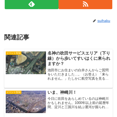
suihaku
関連記事
名神の吹田サービスエリア（下り
イベント告知
線）から歩いてすいはくに来られ
ますか？
池田市にお住まいの白井さんからご質問
をいただきました…。（お答え）「来ら
れません。」たしかに航空写真を見る
と、名神の吹田サービスエリア（下り
線）と「すいはく」はびっくりするぐら
い至近距離、ほとんど背中合わせです。
いま、神崎川！
イベント告知
（上の写真をクリック！）しか...
今日に吹田をあらしめているのは神崎川
かもしれません。1000年以上前の延暦年
間、淀川と三国川を結ぶ運河が掘られ、
神崎の津は首都と西国をつなぐ水運の要
地となりました。その後も、貴族の観光