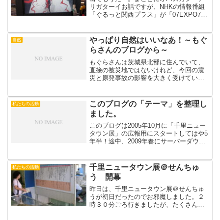
リガターイお話ですが、NHKの情報番組
「ぐるっと関西プラス」が「07EXPO70
－わたしと万博」に取材にこられ、本日
11/10放送の番組中で紹介していただきま
した！●実はokkunがかぶる覚悟でいた
やっぱり自然はいいなあ！～もぐ
自然
「ダン...
らさんのブログから～
もぐらさんは茨城県北部に住んでいて、
直接の被災地ではないけれど、今回の震
災と原発事故の影響を大きく受けていま
す。絶え間ない余震、電気がこない、ト
イレが使えないなど苦難の生活が続いて
いるようです。「ブラジャーがたりな
このブログの「テーマ」を整理し
私たちの活動
い」の情報は女性として乳が...
ました。
このブログは2005年10月に「千里ニュー
タウン展」の広報用にスタートしてはや5
年半！途中、2009年春にサーバーダウン
であわや全部消滅…？の危機も乗り越
え、現在のウェブリブログに全データを
救出引越しし、しぶと～く皆で書き継い
千里ニュータウン展＠せんちゅ
私たちの活動
できました。お...
う 開幕
昨日は、千里ニュータウン展＠せんちゅ
うが初日だったのでお邪魔しました。２
時３０分ごろ行きましたが、たくさんの
学生さんたちで賑わっていました。公民