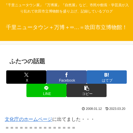
『千里ニュータウン展』『万博展』『自然展』など、市民や館長・学芸員が入
り乱れて吹田市立博物館を盛り上げ、記録しているブログ
千里ニュータウン＋万博＋∞…＝吹田市立博物館！
ふたつの話題
X
Facebook
はてブ
LINE
コピー
2008.01.12
2023.03.20
文化庁のホームページ
に出てました・・・
＝＝＝＝＝＝＝＝＝＝＝＝＝＝＝