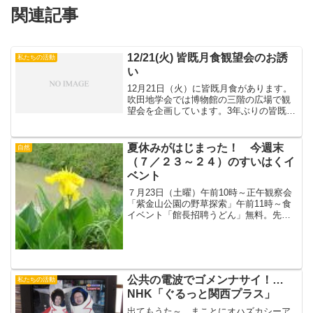
関連記事
12/21(火) 皆既月食観望会のお誘
私たちの活動
い
12月21日（火）に皆既月食があります。
吹田地学会では博物館の三階の広場で観
望会を企画しています。3年ぶりの皆既月
食で、それも今回は月の出の時から皆既
の状態ででてくるという非常に珍しいも
のです。月の出 16：46 日の入
夏休みがはじまった！ 今週末
自然
り 16：51 ...
（７／２３～２４）のすいはくイ
ベント
７月23日（土曜）午前10時～正午観察会
「紫金山公園の野草探索」午前11時～食
イベント「館長招聘うどん」無料。先着
200人。無くなり次第終了します。午後１
時30分～３時大槌町に出動した救助工作
車が博物館にやってきます！午後２時～
３時30分講...
公共の電波でゴメンナサイ！…
私たちの活動
NHK「ぐるっと関西プラス」
出てもうた～。まことにオハズカシーア