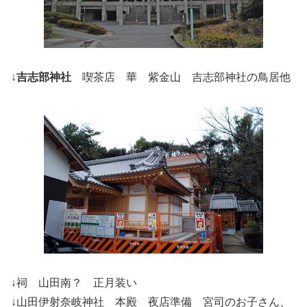
↓
吉志部神社
喫茶店 華 紫金山 吉志部神社の鳥居他
↓祠 山田南？ 正月装い
↓山田伊射奈岐神社 本殿 夜店準備 宮司のお子さん、