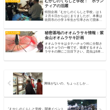
むかしのくらしと学校： ボラン
私たちの活動
した。１．たこ焼きなんと...
ティアの活躍
特別企画「むかしのくらしと学校」は１
２月６日からはじまりましたが、本番は
吹田市の小学３年生が引率されて団体で
やってくる課外授業です。この数年ボラ
ンテイア・グループがよりよい展示と運
営に取り組んで、新しいアイデアを盛り
秘密基地のオオムラサキ情報：紫
私たちの活動
込んで、磨きをかけてきま...
金山オオムラサキ計画
オオムラサキはタテハチョウ科に分類さ
れるチョウの一種です。吸蜜するオオム
ラサキの脚にご注目下さい。昆虫は6本足
のはずですが（前脚が退化して）中脚と
後脚の4本足です。これがタテハチョウ科
の特長です。≪蛇足・・・じゃなく蝶
足：ツマグロヒョウモン...
興味がないの、ちょっとしか…
「むかしのくらしと学校」関連イベント