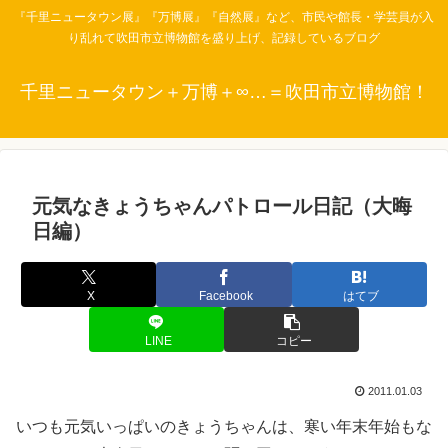
『千里ニュータウン展』『万博展』『自然展』など、市民や館長・学芸員が入
り乱れて吹田市立博物館を盛り上げ、記録しているブログ
千里ニュータウン＋万博＋∞…＝吹田市立博物館！
元気なきょうちゃんパトロール日記（大晦
日編）
X
Facebook
はてブ
LINE
コピー
2011.01.03
いつも元気いっぱいのきょうちゃんは、寒い年末年始もな