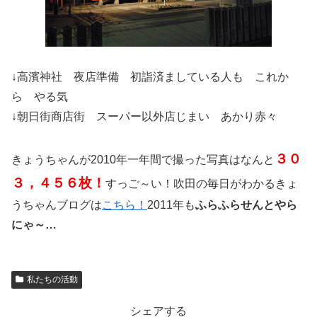
↓高濱神社 夜店準備 初詣済ましている人も これか
ら やる気
↓朝日街商店街 スーパー以外店じまい あかり赤々
３０
きょうちゃんが2010年一年間で撮った写真はなんと
３，４５６枚！
すっご～い！吹田の毎日がわかるきょ
うちゃんブログは
こちら！
2011年も
ふらふらせんとやら
にゃ～…
私たちの活動
シェアする