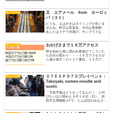
アクセス数】明日２４日には『昨日のア
クセス数』は、「ブロク」＞「本編」に
なるでしょう。サッカーもほ...
又 エアメール from ヨーロッ
私たちの活動
パ（３１）
どうも、えはがきはタイミングが合いま
せんね。昨日は音楽会、今日は美術館、
あしたはドナウ河遊び。サングラスなく
してまぶしいよ。アフリカから風がきて
るそうでアツイこと（カンチョー）消印
よくみえません ⇒大阪（日本）7月23日
おかげさまで１６万アクセス
私たちの活動
配達絵葉書の写真は、...
咲き始めた桜に誘われ夜遊び？していた
ら日付が変わり・・・１６万アクセスか
ら遙か彼方！の１２７番目。１５万アク
セスから３５日目で到達しました。（１
６万アクセスにもっと近い番号を持って
いる方がいらっしゃいましたら、さしか
えますのでご連絡ください...
０７ＥＸＰＯ７０プレイベント：
私たちの活動
Takoyaki, somen-noodle and
sushi.
「天気予報はどうなってるんだ！」と叫
びたいほど晴れた９月１６日（日）、吹
田市立博物館３Fで、たんぽぽのみなさん
のご協力とご指導の下、ワールドキャン
パスの若者たちと一緒につくって食べ
て、日本の味を楽しむイベントがありま