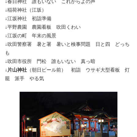
↓春日神社 誰もいない これからよの声
↓稲荷神社（江坂）
↓江坂神社 初詣準備
↓平野農園 農園看板 吹田くわい
↓江坂の町 年末の風景
↓吹田警察署 暑と署 暑いと検事問題 日と四 どっち
も
↓吹田市役所 門松 誰もいない 真っ暗
↓
片山神社
（朝日ビール前） 初詣 ウサギ大型看板 灯
籠 派手 やる気