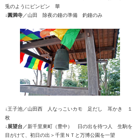
兎のようにピンピン 華
↓
圓満寺
／山田 除夜の鐘の準備 釣鐘のみ
↓王子池／山田西 人なっこいカモ 足だし 耳かき １
枚
↓
展望台
／新千里東町（豊中） 日の出を待つ人 生駒を
目がけて、初日の出＞千里ＮＴと万博公園を一望