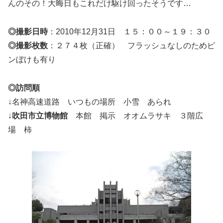
んのその！大晦日もこれだけ駆け回ったそうです…
◎撮影日時
：2010年12月31日 １５：００～１９：３０
◎撮影枚数
：２７４枚（正確） フラッシュなしのためピ
ンぼけも有り
◎訪問順
↓名神高速道路 いつもの場所 小雪 あられ
↓
吹田市立博物館
本館 掲示 オオムラサキ ３階広
場 柿