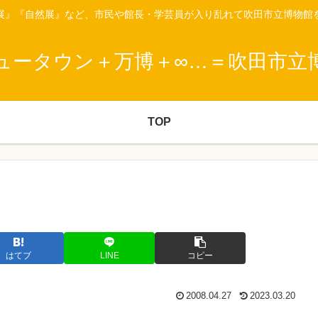
展』『自然展』など、市民や館長・学芸員が入り乱れて吹田市立博物館
ュータウン＋万博＋∞…＝吹田市立
TOP
！
はてブ
LINE
コピー
2008.04.27
2023.03.20