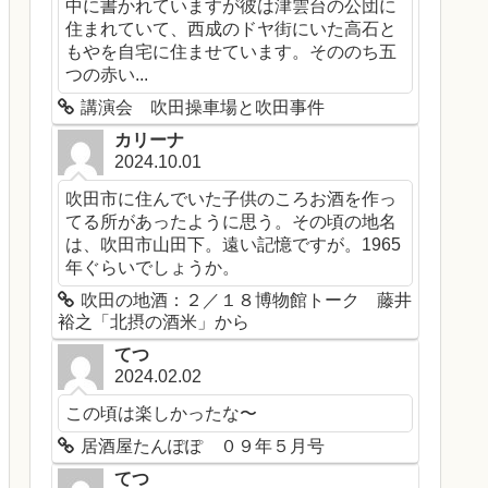
中に書かれていますが彼は津雲台の公団に
住まれていて、西成のドヤ街にいた高石と
もやを自宅に住ませています。そののち五
つの赤い...
講演会 吹田操車場と吹田事件
カリーナ
2024.10.01
吹田市に住んでいた子供のころお酒を作っ
てる所があったように思う。その頃の地名
は、吹田市山田下。遠い記憶ですが。1965
年ぐらいでしょうか。
吹田の地酒：２／１８博物館トーク 藤井
裕之「北摂の酒米」から
てつ
2024.02.02
この頃は楽しかったな〜
居酒屋たんぽぽ ０９年５月号
てつ