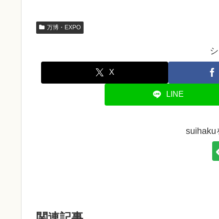
万博・EXPO
シ
X
LINE
suiha
関連記事