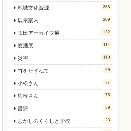
286
地域文化資源
209
展示案内
132
吹田アーカイブ展
114
麦酒展
110
災害
99
竹をたずねて
77
小松さん
75
梅棹さん
39
書評
23
むかしのくらしと学校