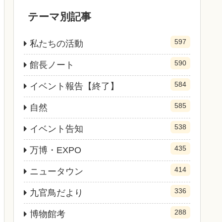
テーマ別記事
597
私たちの活動
590
館長ノート
584
イベント報告【終了】
585
自然
538
イベント告知
435
万博・EXPO
414
ニュータウン
336
九官鳥だより
288
博物館考