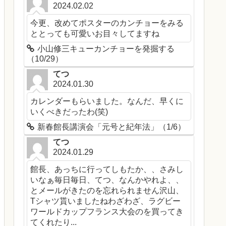
2024.02.02
今更、改めてポスターのカンチョーをみる
ととっても可愛いお目々してますね
小山修三キューカンチョーを発掘する
（10/29）
てつ
2024.01.30
カレンダーもらいました。なんだ、早くに
いくべきだったわ(笑)
新春館長講演会「元号と紀年法」（1/6）
てつ
2024.01.29
館長、あっちに行ってしもたか、、さみし
いなぁ毎日毎日、てつ、なんかやれよ、、
とメールがきたのを忘れられません沢山、
Tシャツ貰いましたねわざわざ、ラグビー
ワールドカップフランス大会のを買ってき
てくれたり...