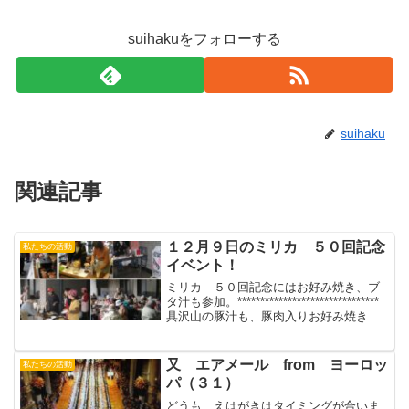
suihakuをフォローする
suihaku
関連記事
１２月９日のミリカ ５０回記念
私たちの活動
イベント！
ミリカ ５０回記念にはお好み焼き、ブ
タ汁も参加。*******************************
具沢山の豚汁も、豚肉入りお好み焼きも
１００円この超安値 でお味もグー。
（担当者自画自賛）常設は無理ですが、
イベントの時はまたの出店...
又 エアメール from ヨーロッ
私たちの活動
パ（３１）
どうも、えはがきはタイミングが合いま