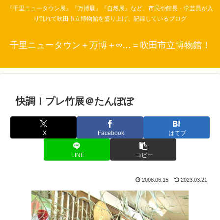
『千里ニュータウン展』『万博展』『自然展』など、市民や館長・学芸員が入
り乱れて吹田市立博物館を盛り上げ、記録しているブログ
千里ニュータウン＋万博＋∞…＝吹田市立博物館！
快調！プレ竹展＠たんぽぽ
X
Facebook
はてブ
LINE
コピー
2008.06.15
2023.03.21