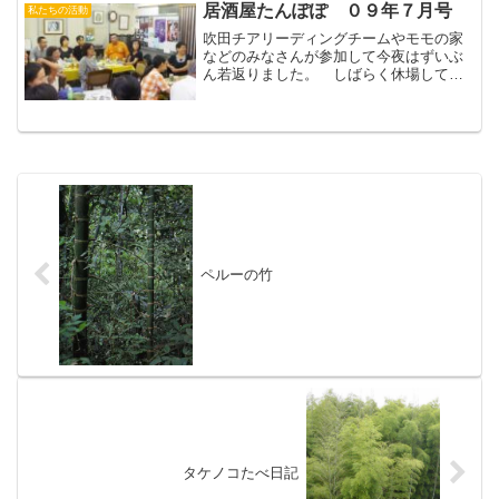
この木の下で、近所に住む...
居酒屋たんぽぽ ０９年７月号
私たちの活動
吹田チアリーディングチームやモモの家
などのみなさんが参加して今夜はずいぶ
ん若返りました。 しばらく休場してい
たた仲居さんが出勤なさって、女将(おか
み)、(初代)板長と三人娘がそろった居酒
屋でした。（おーぼら）
ペルーの竹
タケノコたべ日記