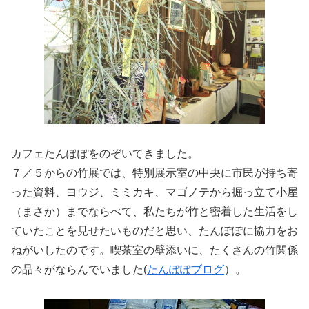
カフェたんぽぽをのぞいてきました。
７／５からの竹展では、特別展示室の中央に市民が持ち寄
った資料、ヨウジ、ミミカキ、マゴノテから掘っ立て小屋
（まさか）までならべて、私たちが竹と密着した生活をし
ていたことを見せたいものだと思い、たんぽぽに協力をお
ねがいしたのです。喫茶室の壁添いに、たくさんの竹関係
の品々がならんでいました(
たんぽぽブログ
）。