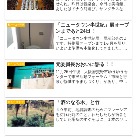
せんね。昨日は音楽会、今日は美術館、
あしたはドナウ河遊び。サングラスなく
してまぶしいよ。アフリカから風がきて
るそうでアツイこと（カンチョー）消印
よくみえません ⇒大阪（日本）7月23日
「ニュータウン半世紀」展オープ
私たちの活動
配達絵葉書の写真は、...
ンまであと24日！
「ニュータウン半世紀展」展示部会のＺ
です。特別展オープンまで1ヶ月を切り、
いよいよ準備も本格化してきました。こ
れから準備の模様やニュータウンの魅力
をＺの目線でリポートしていきます。千
里ニュータウンのまちびらき50周年を機
元委員長おおいに語る！！
私たちの活動
に開催する今回の特別...
11月26日午後、大阪府交野市ゆうゆうセ
ンターで市民活動フォーラム「市民と行
政が協働するまちづくり」があり、中田
仁公市長の挨拶のあと第１部で、久 隆浩
近畿大学理工学部教授の「市民と市との
協働について」と題する基調講演があ
り、第２部のパネルデ...
「酒のなる木」と竹
竹をたずねて
４０年前、地質調査のためにマレーシア
を訪れた時のこと。わたしたちが宿舎と
していた場所のすぐそばに、１本のヤシ
の木があった。毎日、夕刻になると、竹
のハシゴをかけ、ヤシの木の上でゴソゴ
ソしている男がいた。約一週間後・・・