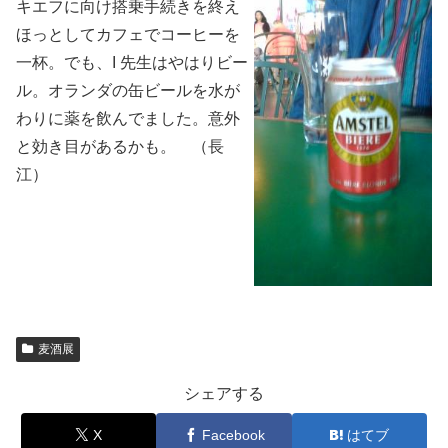
キエフに向け搭乗手続きを終え
ほっとしてカフェでコーヒーを
一杯。でも、I 先生はやはりビー
ル。オランダの缶ビールを水が
わりに薬を飲んでました。意外
と効き目があるかも。 （長
江）
麦酒展
シェアする
X
Facebook
はてブ