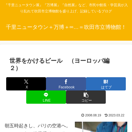
『千里ニュータウン展』『万博展』『自然展』など、市民や館長・学芸員が入
り乱れて吹田市立博物館を盛り上げ、記録しているブログ
千里ニュータウン＋万博＋∞…＝吹田市立博物館！
世界をかけるビール （ヨーロッパ編
２）
X
Facebook
はてブ
LINE
コピー
2008.08.19
2023.03.22
朝五時起きし、パリの空港へ。