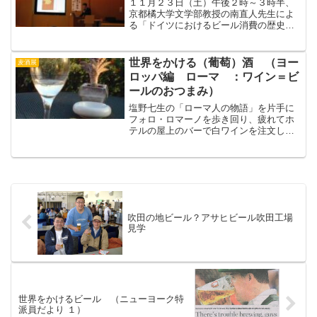
１１月２３日（土）午後２時～３時半、
京都橘大学文学部教授の南直人先生によ
る「ドイツにおけるビール消費の歴史」
のご講演がありました。１９９５年の統
計によると、ドイツのビールの生産量は
約１億２千万ヘクトリットル（ｈｌ＝１
世界をかける（葡萄）酒 （ヨー
麦酒展
００リットル）、醸造所は...
ロッパ編 ローマ ：ワイン＝ビ
ールのおつまみ）
塩野七生の「ローマ人の物語」を片手に
フォロ・ロマーノを歩き回り、疲れてホ
テルの屋上のバーで白ワインを注文しま
した。おつまみに出てきたのがオリー
ブ、ピーナツ、トルティアチップ、小さ
なあげせんべい、せんべいとお豆。最後
の二つは日本製に違いない味...
吹田の地ビール？アサヒビール吹田工場
見学
世界をかけるビール （ニューヨーク特
派員だより １）