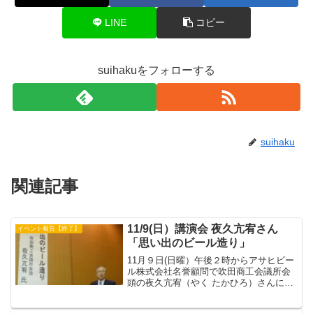
LINE
コピー
suihakuをフォローする
suihaku
関連記事
11/9(日）講演会 夜久亢宥さん
イベント報告【終了】
「思い出のビール造り」
11月９日(日曜）午後２時からアサヒビー
ル株式会社名誉顧問で吹田商工会議所会
頭の夜久亢宥（やく たかひろ）さんによ
る講演会「思い出のビール造り」 があり
ました。講演は次の目次で始まりまし