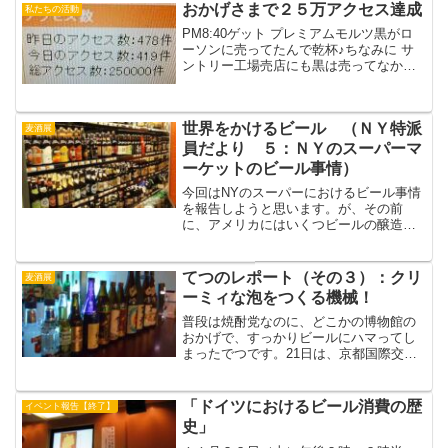
た。1)昭和26年(1951年)入社のころ2)古代
おかげさまで２５万アクセス達成
私たちの活動
から...
PM8:40ゲット プレミアムモルツ黒がロ
ーソンに売ってたんで乾杯♪ちなみに サ
ントリー工場売店にも黒は売ってなかっ
た(^-^) 250000アクセスゲットしたら 飲
もうと思い 買ってきたサントリー京都工
場見学の時 黒はどこで飲めるか聞いた...
世界をかけるビール （ＮＹ特派
麦酒展
員だより ５：ＮＹのスーパーマ
ーケットのビール事情）
今回はNYのスーパーにおけるビール事情
を報告しようと思います。が、その前
に、アメリカにはいくつビールの醸造所
があると思われますか？バドワイザーな
どの大手から地域色豊かなもの、はたま
たパブ併設のBrewpubと呼ばれるものま
てつのレポート（その３）：クリ
麦酒展
であわせると、およ...
ーミィな泡をつくる機械！
普段は焼酎党なのに、どこかの博物館の
おかげで、すっかりビールにハマってし
まったでつです。21日は、京都国際交流
センターを出たあとも自宅に直帰でき
ず、木屋町、先斗町あたりをギネスの飲
めそうな店を徘徊してしまいました。し
「ドイツにおけるビール消費の歴
イベント報告【終了】
かし、適当なところがみつ...
史」