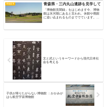
間がかかるものや、全くで...
青森県・三内丸山遺跡を見学して
博物館考
「博物館見聞録」をはじめます今、博物
館は氷河期にあると言われ、休館や廃館
に追い込まれるものまででています。吹
田の博物館もニュータウン展の成功など
曙光が見え始めましたが（それは、ひと
えに市民の力だとわたしはおもっていま
す）、まだまだ悪戦苦闘中...
文と武というキーワードから現代日本社
会を考える
子供が帰りたがらない博物館 ：かかみが
はら航空宇宙博物館