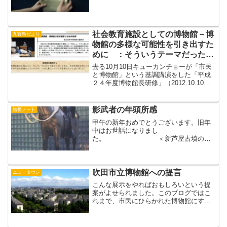
社会教育施設としての博物館－博
九官鳥だより
物館の多様な可能性を引き出すた
めに ：そういうテーマだったの
ね…
去る10月10日キューカンチョーが「市民
と博物館」という基調講演をした「平成
２４年度博物館長研修」（2012.10.10～
12）の実施概要が国立教育政策所・社会
教育実践研究センターのホームページに
掲載されました→PDF。
影武者の年頭所感
館長ノート
甲午の新年おめでとうございます。旧年
中はお世話になりまし
た。 ＜新芦屋古墳の副
葬品馬具を復元したロビー展示＞さて、
今年のNHK大河ドラマは「軍師 官兵
衛」です。戦国物に再帰ですね。企業戦
士たちの関心をよぶこと、たぶん請け合
吹田市立博物館への提言
ニュータウン
いで...
こんな展示をやればおもしろいという提
案がよせられました。このブログではこ
れまで、市民にひらかれた博物館にする
ため、「初夢はくぶつかん」企画をはじ
め皆さまの意見を聞いてきました。もち
ろん博物館は公的なものですから、「時