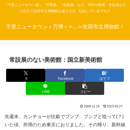
『千里ニュータウン展』『万博展』『自然展』など、市民や館長・学芸員が入
り乱れて吹田市立博物館を盛り上げ、記録しているブログ
千里ニュータウン＋万博＋∞…＝吹田市立博物館！
常設展のない美術館：国立新美術館
X
Facebook
はてブ
LINE
コピー
2008.12.16
2023.03.27
先週末、カンチョーが比叡でブンブ、ブンブと唸って(？)
いた頃、所用のため東京におりました。その帰り、新幹線