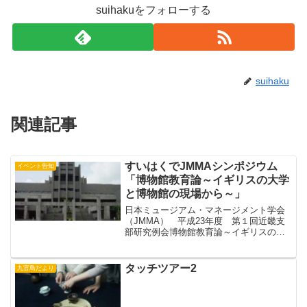
suihakuをフォローする
suihaku
関連記事
すいはくでJMMAシンポジウム
イベント告知
「博物館教育論～イギリスの大学
と博物館の現場から～」
日本ミュージアム・マネージメント学会
（JMMA） 平成23年度 第１回近畿支
部研究例会博物館教育論～イギリスの大
学と博物館の現場から～ 日本の大学の学
芸員養成課程において、「博物館教育
論」が必修科目となるのがいよいよ１年
タッチツアー2
九官鳥だより
後となりました。 そ...