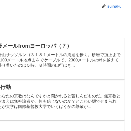
suihaku
メールfromヨーロッパ（７）
岩山サッソルンゴ３１８１メートルの周辺を歩く。砂岩で頂上まで
100メートル地点まをでケーブルで、2300メートルの峠を越えて
り着いたのは５時。８時間の山行はき...
な行動
あなたの宗教はなんですかと聞かれると苦しんだものだ。無宗教と
おまえは無神論者か、何も信じないのか？とこわい顔でせまられ
が大学は国際基督教大学でいくばくかの尊敬が...