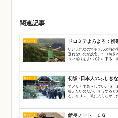
関連記事
ドロミテよろよろ：携帯
館長ノート
いい天気なのでホテルの前の
登れないのが残念。１０時前2
長い尾根をまいて谷に下る。帰
初詣 -日本人のふしぎ
館長ノート
アメリカで暮らしていた頃、
答えたいのだが、そうすると
る。キリスト教に入らなかった
館長ノート １６
館長ノート