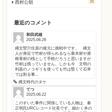
21
西村公朝
最近のコメント
和田武雄
2025.06.26
縄文竪穴住居の復元に挑戦中です。 縄文
人が身近で竹材が得られるなら垂木材や屋
根葺材の桟として手軽だろうと思いますが
竹材は残っていません。しかも今 文明の
利器のノコギリを使っても竹は堅くて石斧
では割る事...
縄文時代のタケ
てつ
2025.06.22
このすいた事件に関係している人物は、秦
正明氏URCレコード社長です。細かく本の