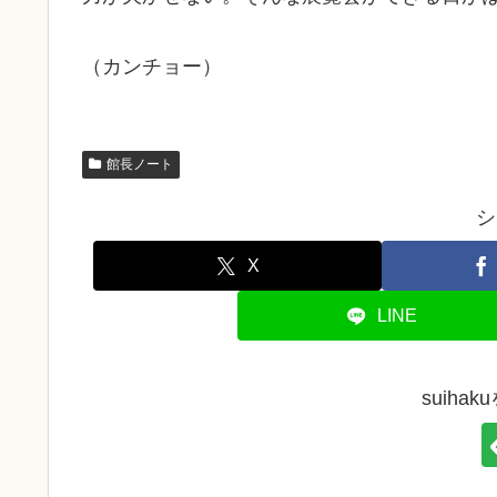
（カンチョー）
館長ノート
シ
X
LINE
suiha