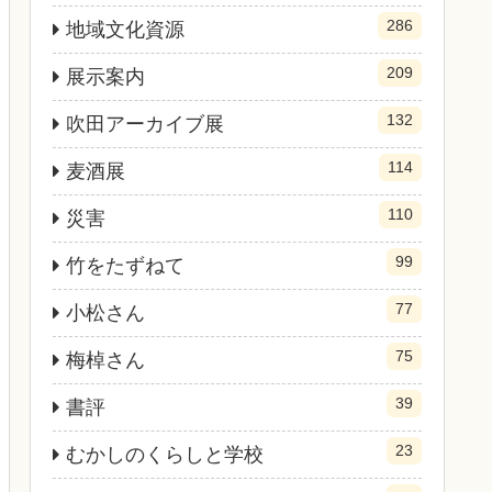
286
地域文化資源
209
展示案内
132
吹田アーカイブ展
114
麦酒展
110
災害
99
竹をたずねて
77
小松さん
75
梅棹さん
39
書評
23
むかしのくらしと学校