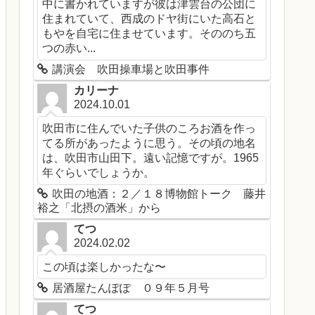
中に書かれていますが彼は津雲台の公団に
住まれていて、西成のドヤ街にいた高石と
もやを自宅に住ませています。そののち五
つの赤い...
講演会 吹田操車場と吹田事件
カリーナ
2024.10.01
吹田市に住んでいた子供のころお酒を作っ
てる所があったように思う。その頃の地名
は、吹田市山田下。遠い記憶ですが。1965
年ぐらいでしょうか。
吹田の地酒：２／１８博物館トーク 藤井
裕之「北摂の酒米」から
てつ
2024.02.02
この頃は楽しかったな〜
居酒屋たんぽぽ ０９年５月号
てつ