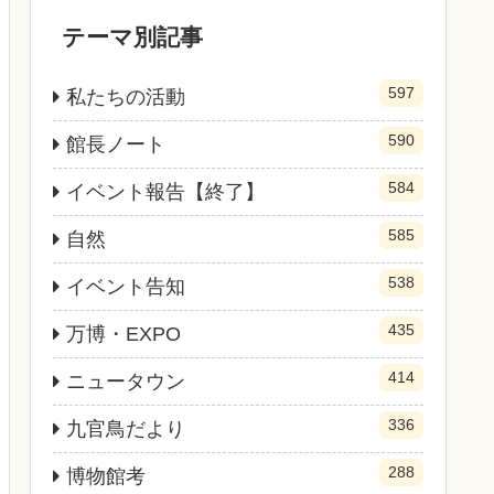
テーマ別記事
597
私たちの活動
590
館長ノート
584
イベント報告【終了】
585
自然
538
イベント告知
435
万博・EXPO
414
ニュータウン
336
九官鳥だより
288
博物館考