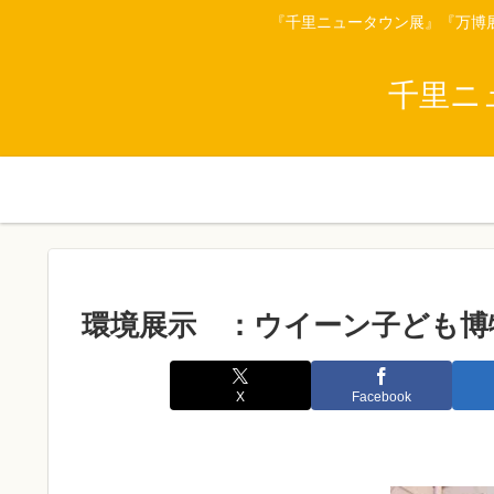
『千里ニュータウン展』『万博
千里ニ
環境展示 ：ウイーン子ども博
X
Facebook