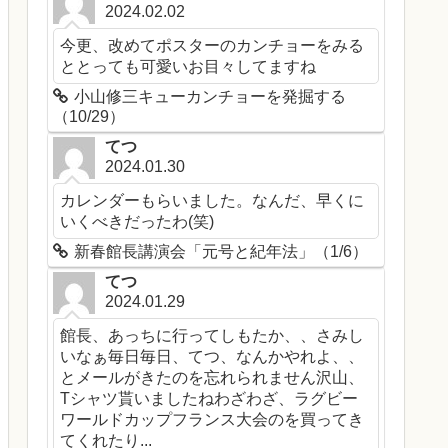
2024.02.02
今更、改めてポスターのカンチョーをみる
ととっても可愛いお目々してますね
小山修三キューカンチョーを発掘する
（10/29）
てつ
2024.01.30
カレンダーもらいました。なんだ、早くに
いくべきだったわ(笑)
新春館長講演会「元号と紀年法」（1/6）
てつ
2024.01.29
館長、あっちに行ってしもたか、、さみし
いなぁ毎日毎日、てつ、なんかやれよ、、
とメールがきたのを忘れられません沢山、
Tシャツ貰いましたねわざわざ、ラグビー
ワールドカップフランス大会のを買ってき
てくれたり...