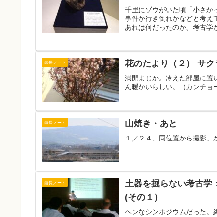
千里にゾウがいた頃「小さか
事件か行き倒れかなどと考え
あれは何だったのか、考古学か
花のたより（
館長ノート
満開まじか。冷えた部屋に置
ん暖かいらしい。（カンチョ
山焼き・あと
館長ノート
１／２４、同位置から撮影。
土器を掘らない考古学
館長ノート
(その１）
ヘンなシンポジウムだった。