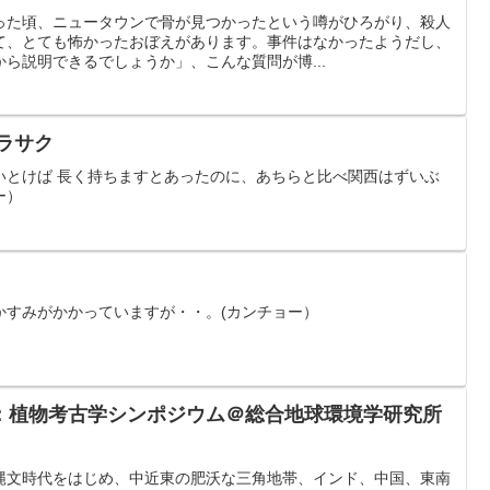
った頃、ニュータウンで骨が見つかったという噂がひろがり、殺人
て、とても怖かったおぼえがあります。事件はなかったようだし、
ら説明できるでしょうか」、こんな質問が博...
２） サクラサク
いとけば 長く持ちますとあったのに、あちらと比べ関西はずいぶ
ー）
かすみがかかっていますが・・。(カンチョー）
：植物考古学シンポジウム＠総合地球環境学研究所
縄文時代をはじめ、中近東の肥沃な三角地帯、インド、中国、東南