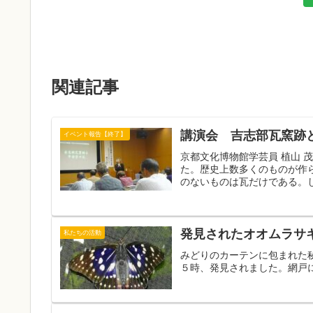
関連記事
講演会 吉志部瓦窯跡
イベント報告【終了】
京都文化博物館学芸員 植山 
た。歴史上数多くのものが作
のないものは瓦だけである。し
発見されたオオムラサ
私たちの活動
みどりのカーテンに包まれた
５時、発見されました。網