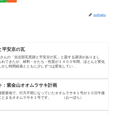
suihaku
と平安京の瓦
茂さんの「吉志部瓦窯跡と平安京の瓦」と題する講演がありまし
られてきたが、材料・かたち・性質が１４００年間、ほとんど変化
かし時間経過とともに少しずつは変化してい...
キ：紫金山オオムラサキ計画
秘密基地で、行方不明になっていたオオムラサキ１号が１０日午後
戸にとまるオオムラサキ１号です。 （おーぼら）