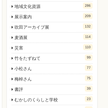
286
地域文化資源
209
展示案内
132
吹田アーカイブ展
114
麦酒展
110
災害
99
竹をたずねて
77
小松さん
75
梅棹さん
39
書評
23
むかしのくらしと学校