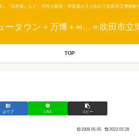
展』『自然展』など、市民や館長・学芸員が入り乱れて吹田市立博物館
ュータウン＋万博＋∞…＝吹田市立
TOP
はてブ
LINE
コピー
2009.05.05
2023.03.28