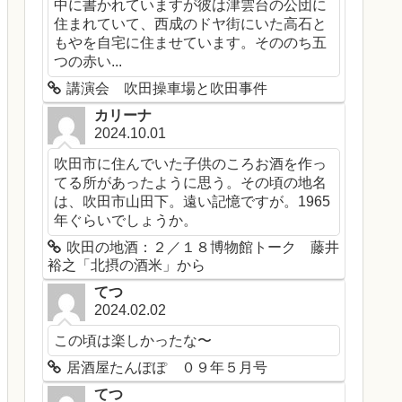
中に書かれていますが彼は津雲台の公団に
住まれていて、西成のドヤ街にいた高石と
もやを自宅に住ませています。そののち五
つの赤い...
講演会 吹田操車場と吹田事件
カリーナ
2024.10.01
吹田市に住んでいた子供のころお酒を作っ
てる所があったように思う。その頃の地名
は、吹田市山田下。遠い記憶ですが。1965
年ぐらいでしょうか。
吹田の地酒：２／１８博物館トーク 藤井
裕之「北摂の酒米」から
てつ
2024.02.02
この頃は楽しかったな〜
居酒屋たんぽぽ ０９年５月号
てつ