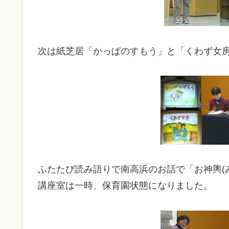
次は紙芝居「かっぱのすもう」と「くわず女
ふたたび読み語りで南高浜のお話で「お神輿(
講座室は一時、保育園状態になりました。