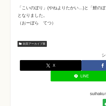
「こいのぼり」(やねよりたかい…)と「鯉のぼ
となりました。
（おーぼら てつ）
吹田アーカイブ展
シ
X
LINE
suiha