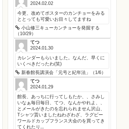
2024.02.02
今更、改めてポスターのカンチョーをみる
ととっても可愛いお目々してますね
小山修三キューカンチョーを発掘する
（10/29）
てつ
2024.01.30
カレンダーもらいました。なんだ、早くに
いくべきだったわ(笑)
新春館長講演会「元号と紀年法」（1/6）
てつ
2024.01.29
館長、あっちに行ってしもたか、、さみし
いなぁ毎日毎日、てつ、なんかやれよ、、
とメールがきたのを忘れられません沢山、
Tシャツ貰いましたねわざわざ、ラグビー
ワールドカップフランス大会のを買ってき
てくれたり...