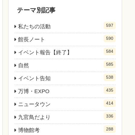
テーマ別記事
597
私たちの活動
590
館長ノート
584
イベント報告【終了】
585
自然
538
イベント告知
435
万博・EXPO
414
ニュータウン
336
九官鳥だより
288
博物館考