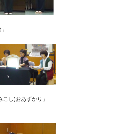
房」
みこし)おあずかり」