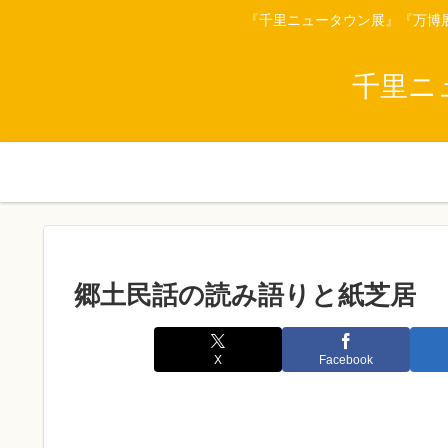
『千里ニュータウン展』『万博
千里ニ
郷土民話の読み語りと紙芝居
X
Facebook