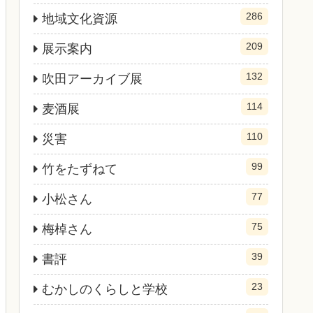
286
地域文化資源
209
展示案内
132
吹田アーカイブ展
114
麦酒展
110
災害
99
竹をたずねて
77
小松さん
75
梅棹さん
39
書評
23
むかしのくらしと学校