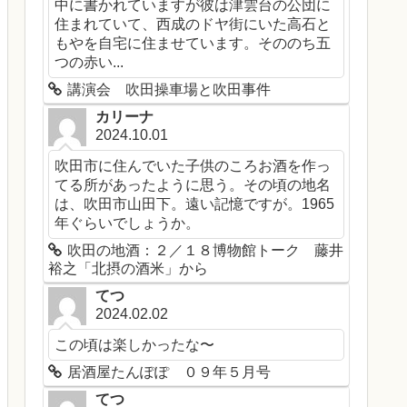
中に書かれていますが彼は津雲台の公団に
住まれていて、西成のドヤ街にいた高石と
もやを自宅に住ませています。そののち五
つの赤い...
講演会 吹田操車場と吹田事件
カリーナ
2024.10.01
吹田市に住んでいた子供のころお酒を作っ
てる所があったように思う。その頃の地名
は、吹田市山田下。遠い記憶ですが。1965
年ぐらいでしょうか。
吹田の地酒：２／１８博物館トーク 藤井
裕之「北摂の酒米」から
てつ
2024.02.02
この頃は楽しかったな〜
居酒屋たんぽぽ ０９年５月号
てつ