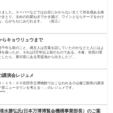
きました。スーパーなどではお目にかからない太くて存在感ある雄
やきとり、太めの白髪ねぎでかき揚げ、ワインとならチーズをかけ
な。心がちぢにみだれます。 （長江）
からキョウリュウまで
何千年も前のこと、縄文人は言葉を話していたのかなどと人にはよ
跡を掘ったが、それは3万年以上前のものである。今春、吹田の景
したら、展示室にある菩提池から出土したゾ...
の講演会レジュメ
０～１５：００吹田市立博物館でおこなわれる小山修三館長の講演
千里ニュータウンを考える－」のレジュメです。
****...
ク／清水勝弘氏(日本万博博覧会機構事業部長）のご案