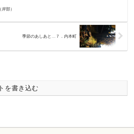
（岸部）
季節のあしあと…７．内本町
トを書き込む