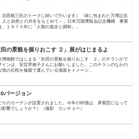
・北田順三氏のトークに続いて行います）「緑に包まれた万博記念
6年 人と自然との共生をもとめて～」日本万国博覧会記念機構 事業
、１９７０年に「人類の進歩と調和」...
吹田の景観を掘りおこす ２」展がはじまるよ
立博物館ではじまる「吹田の景観を掘りおこす ２」のチラシがで
ザインは、安芸早穂子さんにお願いしました。このチラシのなかの
墳の石棺を修羅で運んでいる場面をイメージ...
10バージョン
どりのカーテンが設置されました。今年の特徴は、屏風型になって
の影響でしょうか？）（撮影 カンチョー）