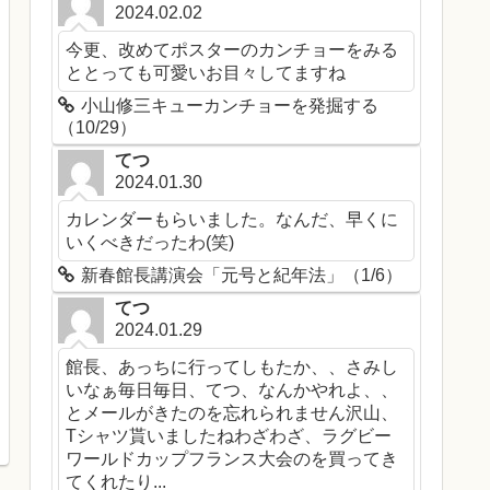
2024.02.02
今更、改めてポスターのカンチョーをみる
ととっても可愛いお目々してますね
小山修三キューカンチョーを発掘する
（10/29）
てつ
2024.01.30
カレンダーもらいました。なんだ、早くに
いくべきだったわ(笑)
新春館長講演会「元号と紀年法」（1/6）
てつ
2024.01.29
館長、あっちに行ってしもたか、、さみし
いなぁ毎日毎日、てつ、なんかやれよ、、
とメールがきたのを忘れられません沢山、
Tシャツ貰いましたねわざわざ、ラグビー
ワールドカップフランス大会のを買ってき
てくれたり...