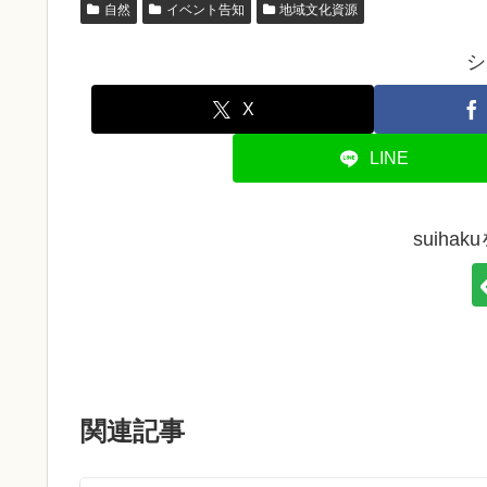
自然
イベント告知
地域文化資源
シ
X
LINE
suiha
関連記事