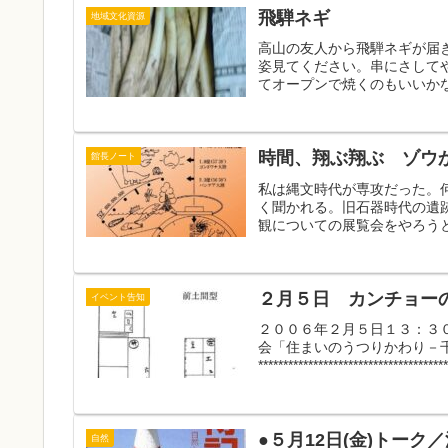
飛騨ネギ
地域文化資源
高山の友人から飛騨ネギが届
姿見てください。串にさして
てオープンで焼くのもいいか
時間、翔ぶ翔ぶ ゾウ
館長ノート
私は縄文時代が専攻だった。
く聞かれる。旧石器時代の遺
観についての展覧会をやろうと
２月５日 カンチョー
イベント告知
２００６年２月５日１３：３
会「住まいのうつりかわり－
**************************************
●５月12日(金)トー
自然