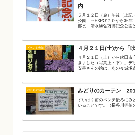
内
５月１２日（金）午後（上記
公園 ～EXPO’７０から3
部長 清水勝弘万博記念公園は
４月２１日(土)から「
イベント告知
４月２１日（土）から吹田市
きました（写真上・下）。デ
安芸さんの絵は、あの今城塚古
みどりのカーテン 20
私たちの活動
すいはく前のベンチ後ろにみ
いることです。（長谷川等伯