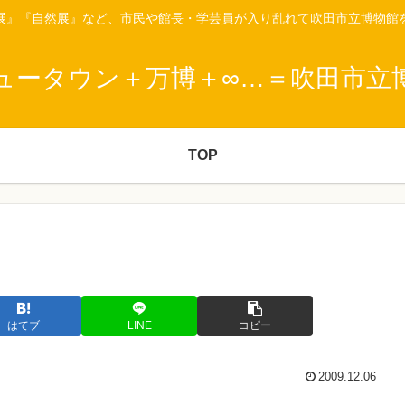
展』『自然展』など、市民や館長・学芸員が入り乱れて吹田市立博物館
ュータウン＋万博＋∞…＝吹田市立
TOP
はてブ
LINE
コピー
2009.12.06