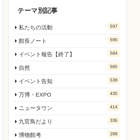
テーマ別記事
597
私たちの活動
590
館長ノート
584
イベント報告【終了】
585
自然
538
イベント告知
435
万博・EXPO
414
ニュータウン
336
九官鳥だより
288
博物館考