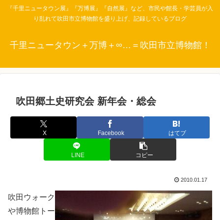
『千里ニュータウン展』『万博展』『自然展』など、市民や館長・学芸員が入
り乱れて吹田市立博物館を盛り上げ、記録しているブログ
千里ニュータウン＋万博＋∞…＝吹田市立博物館！
吹田郷土史研究会 新年会・総会
X
Facebook
はてブ
LINE
コピー
2010.01.17
吹田ウォーク
や博物館トー