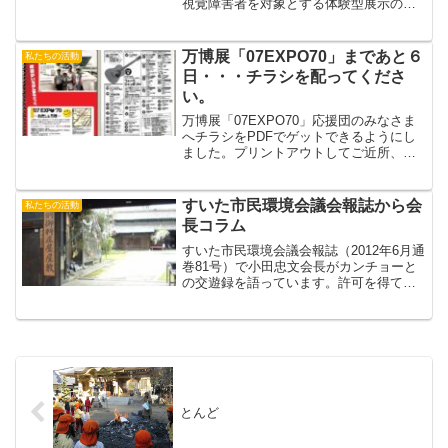
視覚障害者を対象とする体験型展示の試
み」（代表・広瀬浩二郎国立民族学博物
館准教授）の研究会が、３月２４日
（土）と２５日（日）の２日間、みんぱ
万博展「07EXPO70」まであと６
私たちの活動
くと倉敷で開催されています...
日・・・チラシを配ってくださ
い。
万博展「07EXPO70」応援団のみなさま
へチラシをPDFでゲットできるようにし
ました。プリントアウトしてご近所、知
人、友人に配ってください。チラシの
おもては776Kb、 裏は1,253Kbです。
（広報 kattan＋okkun & おー...
すいた市民環境会議会報誌から会
私たちの活動
長コラム
すいた市民環境会議会報誌（2012年6月通
巻81号）で小田忠文会長がカンチョーと
の交遊録を語っています。許可を得て転
載します。吹田市立博物館（すいはく）
の小山館長が５月３１日で退官なさいま
した。私とすいはくとの関係を振り返っ
てみますと、そも...
とんど