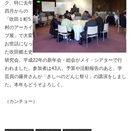
ク、特に去年
四月からの
「吹田１町5
村のアーカイ
ブ展」で大変
お世話になっ
た吹田郷土史
研究会、平成22年の新年会・総会がメイ・シアターで行
われました。参加者は43人。予算や活動報告のあと、学
芸員の藤井さんが「きしべのどんじ祭り」の講演をしまし
た。本年もどうぞよろしく。
（カンチョー）