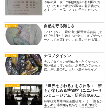
昨年の夏、吹田の自然物語の特別展でお
こなったセミの抜け殻調査の報告書がで
きました。市民、とくに子どもたちへの
参加を呼びかけ、たくさんの人が参加し
て、展覧会は大成功でした。この取り組
みは１９９６、２００４年におこなった
継続的調査の一環です。目...
自然を守る難しさ
館長ノート
1／17（木）、紫金山公園運営協議会（平
成19年4月から始まった会）にオブザーバ
ーとして出席した。この日の主たる議題
は、紫金山公園内にある小路新池と上池
の整備についてだった。理想的な里山の
池にするために大きく改良したいとする
委員、現状で使い...
ナスノタイタン
館長ノート
ナスノタイタンが急に食べたくなった。
黒い醤油に浮いた油、深紫色のてかった
皮、赤い鷹の爪、という鮮やかなイメー
ジがうかぶ。そこで、家人に頼んでつく
ってもらった。味が濃く、ぐにゃぐにゃ
した口ざわり、しかし、酒のつまみに
も、飯のおかずにも乙である...
「世界をさわる」をさわる： 誰
九官鳥だより
もが楽しめる博物館（ユニバーサ
ルミュージアム）研究会＠みんぱ
く
科学研究費補助金基盤研究（C）「誰もが
楽しめる博物館を創造する実践的研究－