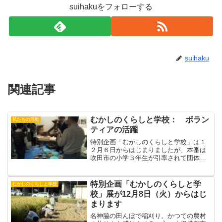
suihakuをフォローする
suihaku
関連記事
むかしのくらしと学校： ボラン
私たちの活動
ティアの活躍
特別企画「むかしのくらしと学校」は１
２月６日からはじまりましたが、本番は
吹田市の小学３年生が引率されて団体で
やってくる課外授業です。この数年ボラ
ンテイア・グループがよりよい展示と運
営に取り組んで、新しいアイデアを盛り
特別企画「むかしのくらしと学
むかしのくらしと学校
込んで、磨きをかけてきま...
校」展が12月8日（火）からはじ
まります
名神脇の田んぼで稲刈り。かつての農村