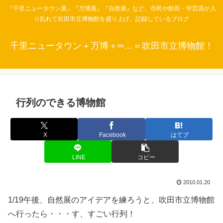
『千里ニュータウン展』『万博展』『自然展』など、市民や館長・学芸員が入
り乱れて吹田市立博物館を盛り上げ、記録しているブログ
千里ニュータウン＋万博＋∞…＝吹田市立博物館！
行列のできる博物館
X
Facebook
はてブ
LINE
コピー
2010.01.20
1/19午後、自然展のアイデアを練ろうと、吹田市立博物館
へ行ったら・・・す、すごい行列！