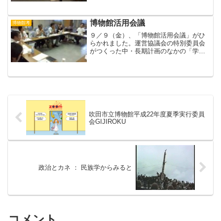
そ作り・食べる・食事風景・おひつむか
しの農家はかりあかりと暖房・ろうそく
のあかり・石油のあかり...
博物館活用会議
博物館考
９／９（金）、「博物館活用会議」がひ
らかれました。運営協議会の特別委員会
がつくった中・長期計画のなかの「学校
教育との連携」について、小学校の先生
と博物館員との意見交換をおこないまし
た。当館では小学３年生のカリキュラム
に即した「むかしのくらし...
吹田市立博物館平成22年度夏季実行委員
会GIJIROKU
政治とカネ ： 民族学からみると
コメント