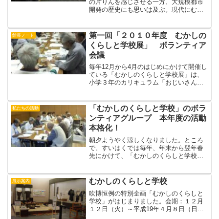
の片りんを感じさせる一方、大規模都市
開発の歴史にも思いは及ぶ。現代にむか
しのくらしを問う展示です。以下は吹田
市役所のFBから。（アルプスの少年）
【特別企画「むかしのくらしと学校」展
第一回「２０１０年度 むかしの
館長ノート
のご案内：吹田市立博物館...
くらしと学校展」 ボランティア
会議
毎年12月から4月のはじめにかけて開催し
ている「むかしのくらしと学校展」は、
小学３年のカリキュラム「おじいさんや
おばあさんに聞いてみよう」にあわせて
つくっるもので、３０００人以上の小学
生が団体でやってくる大変評判のよい企
「むかしのくらしと学校」のボラ
私たちの活動
画です。その秘密はど...
ンティアグループ 本年度の活動
本格化！
朝夕ようやく涼しくなりました。ところ
で、すいはくでは毎年、年末から翌年春
先にかけて、「むかしのくらしと学校」
展を開催しています。小学校３年生のカ
リキュラムにあわせた内容で、吹田市の
小学生3000人がやってくる、すいはく名
むかしのくらしと学校
展示案内
物の展覧会です。市民...
吹博恒例の特別企画「むかしのくらしと
学校」がはじまりました。会期：１２月
１２日（火）～平成19年４月８日（日）
「着る・洗濯と洗いはり食事を作る・み