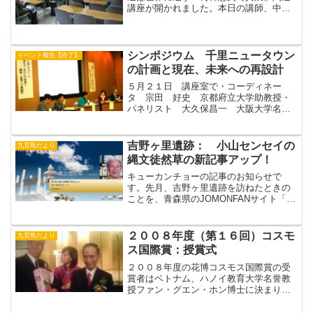
講座が開かれました。本日の講師、中野
不二男さんが東北地方太平洋沖地震のた
めに来館できず、急遽、カンチョーが代
理講演することになりました。若い頃か
ら頭角をあらわし、おお...
シンポジウム 千里ニュータウン
イベント報告【終了】
の計画と現在、未来への再設計
５月２１日 講座室で・コーディネー
タ 宗田 好史 京都府立大学助教授・
パネリスト 大久保昌一 大阪大学名誉
教授藤本 佳子 千里金蘭大学教授藤
本 英子 京都市立芸術大学助教授鈴
木 毅 大阪大学助教授千里ニュータウ
吉野ヶ里遺跡： 小山センセイの
九官鳥だより
ン・吹田市・豊中市でまちづくり...
縄文徒然草の新記事アップ！
キューカンチョーの記事のお知らせで
す。先月、吉野ヶ里遺跡を訪ねたときの
ことを、青森県のJOMONFANサイト「縄
文徒然草」に書きました。ご覧いただけ
れば幸いです。↑（退任したので館長の肩
書きを削ってくださいと伝えたら「元吹
２００８年度（第１６回）コスモ
九官鳥だより
田市立博物館館長、...
ス国際賞：授賞式
２００８年度の花博コスモス国際賞の受
賞者はベトナム、ハノイ教育大学名誉教
授ファン・グエン・ホン博士に決まり、
１１月４日大阪いずみホールで授賞式が
行われ、出席しました。ファン博士は、