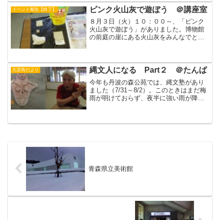
ベトナム戦争（最近では乱開発）で壊滅
ピンク火山灰で遊ぼう ＠講座室
イベント報告【終了】
的な打撃を受けたマングロ...
８月３日（火）１０：００～、「ピンク
火山灰で遊ぼう」がありました。博物館
の前庭の崖にある火山灰をみんなでとり
にいって、のりをまぜてかためサイコロ
にして遊んだり、クギやはり金を磨きま
した。講座室は広く涼しく、楽しい工作
教室でした。Ｈ先生の火山...
縄文人になる Part２ ＠たんば
九官鳥だより
今年も丹波の森公苑では、縄文塾があり
ました（7/31～8/2）。このときはまだ梅
雨が明けておらず、夜半に強い雨が降っ
たりしたので、残念ながらテントで寝た
り、川で動植物の観察をすることはでき
ませんでしたが、７月１８日に作った縄
文土器を焼いたり...
青森県立美術館