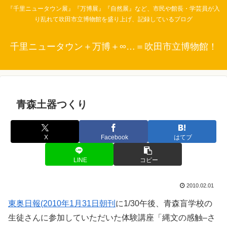
『千里ニュータウン展』『万博展』『自然展』など、市民や館長・学芸員が入
り乱れて吹田市立博物館を盛り上げ、記録しているブログ
千里ニュータウン＋万博＋∞…＝吹田市立博物館！
青森土器つくり
X
Facebook
はてブ
LINE
コピー
2010.02.01
東奥日報(2010年1月31日朝刊
に1/30午後、青森盲学校の
生徒さんに参加していただいた体験講座「縄文の感触–さ