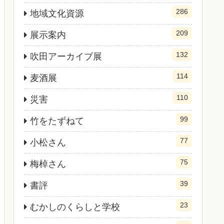
286
地域文化資源
209
展示案内
132
吹田アーカイブ展
114
麦酒展
110
災害
99
竹をたずねて
77
小松さん
75
梅棹さん
39
書評
23
むかしのくらしと学校