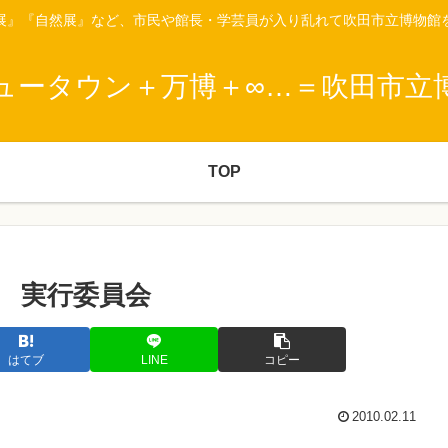
展』『自然展』など、市民や館長・学芸員が入り乱れて吹田市立博物館
ュータウン＋万博＋∞…＝吹田市立
TOP
然 実行委員会
はてブ
LINE
コピー
2010.02.11