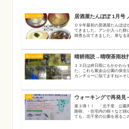
居酒屋たんぽぽ 1月号
私たちの活動
０９年最初の居酒屋たんぽぽ
てきました。アンが入った餅
雑煮も出てきました。単なる通
晴耕雨読→晴喫茶雨枝
私たちの活動
１３日は終日雨にもかかわら
た。これも紫金山公園の保全
カンチョーに似てますね≫そし
ウォーキングで再発見
自然
第３弾！！ 「北千里 公園
路樹、・住宅内の樹々など緑
ても、北千里の公園を巡るこの