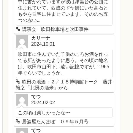
中に書かれていますが彼は津雲台の公団に
住まれていて、西成のドヤ街にいた高石と
もやを自宅に住ませています。そののち五
つの赤い...
講演会 吹田操車場と吹田事件
カリーナ
2024.10.01
吹田市に住んでいた子供のころお酒を作っ
てる所があったように思う。その頃の地名
は、吹田市山田下。遠い記憶ですが。1965
年ぐらいでしょうか。
吹田の地酒：２／１８博物館トーク 藤井
裕之「北摂の酒米」から
てつ
2024.02.02
この頃は楽しかったな〜
居酒屋たんぽぽ ０９年５月号
てつ