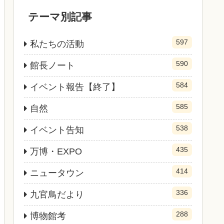
テーマ別記事
597
私たちの活動
590
館長ノート
584
イベント報告【終了】
585
自然
538
イベント告知
435
万博・EXPO
414
ニュータウン
336
九官鳥だより
288
博物館考