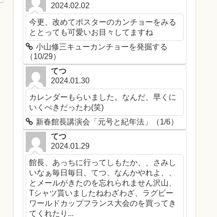
2024.02.02
今更、改めてポスターのカンチョーをみる
ととっても可愛いお目々してますね
小山修三キューカンチョーを発掘する
（10/29）
てつ
2024.01.30
カレンダーもらいました。なんだ、早くに
いくべきだったわ(笑)
新春館長講演会「元号と紀年法」（1/6）
てつ
2024.01.29
館長、あっちに行ってしもたか、、さみし
いなぁ毎日毎日、てつ、なんかやれよ、、
とメールがきたのを忘れられません沢山、
Tシャツ貰いましたねわざわざ、ラグビー
ワールドカップフランス大会のを買ってき
てくれたり...