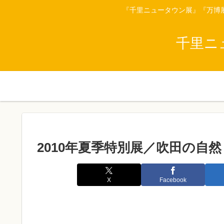
『千里ニュータウン展』『万博
千里ニ
2010年夏季特別展／吹田の自
X
Facebook