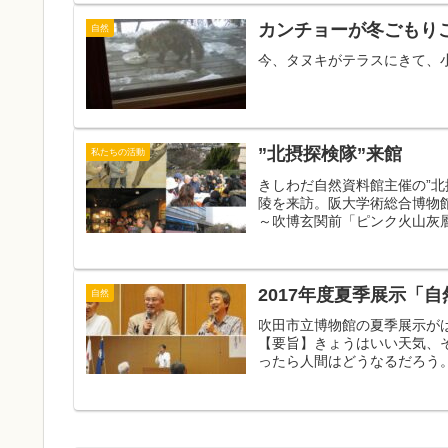
カンチョーが冬ごもり
自然
今、タヌキがテラスにきて、
”北摂探検隊”来館
私たちの活動
きしわだ自然資料館主催の”
陵を来訪。阪大学術総合博物
～吹博玄関前「ピンク火山灰層
2017年度夏季展示「
自然
吹田市立博物館の夏季展示が
【要旨】きょうはいい天気、
ったら人間はどうなるだろう。