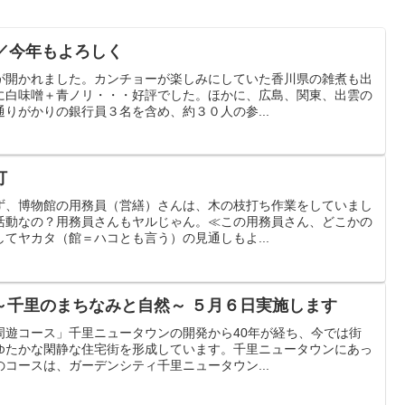
 ／今年もよろしく
が開かれました。カンチョーが楽しみにしていた香川県の雑煮も出
に白味噌＋青ノリ・・・好評でした。ほかに、広島、関東、出雲の
りがかりの銀行員３名を含め、約３０人の参...
打
ず、博物館の用務員（営繕）さんは、木の枝打ち作業をしていまし
活動なの？用務員さんもヤルじゃん。≪この用務員さん、どこかの
てヤカタ（館＝ハコとも言う）の見通しもよ...
～千里のまちなみと自然～ ５月６日実施します
周遊コース」千里ニュータウンの開発から40年が経ち、今では街
ゆたかな閑静な住宅街を形成しています。千里ニュータウンにあっ
コースは、ガーデンシティ千里ニュータウン...