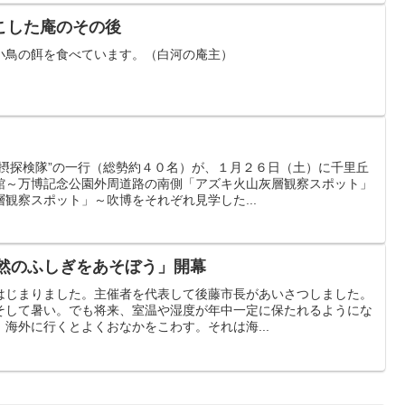
こした庵のその後
小鳥の餌を食べています。（白河の庵主）
北摂探検隊”の一行（総勢約４０名）が、１月２６日（土）に千里丘
館～万博記念公園外周道路の南側「アズキ火山灰層観察スポット」
観察スポット」～吹博をそれぞれ見学した...
自然のふしぎをあそぼう」開幕
はじまりました。主催者を代表して後藤市長があいさつしました。
そして暑い。でも将来、室温や湿度が年中一定に保たれるようにな
海外に行くとよくおなかをこわす。それは海...