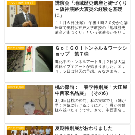
講演会「地域歴史遺産と街づくり
イベント報告【終了】
－阪神淡路大震災の経験を基礎
に」
１１月６日(土曜) 午後１時３０分から講
座室で奥村弘神戸大学教授の「地域歴史
遺産と街づくり」という講演会がありま
した。『地域歴史遺産』という言葉は
1995年阪神淡路大震災から使われだした
言葉です。【地域社会の危機】兵庫県で
Ｇｏ！ＧＯ！トンネル＆ワークシ
私たちの活動
は阪神淡路大震災以...
ョップ 第７弾
進化中のトンネルアート５月２日は大型
連休イブ？アートが始まりました。３，
４，５日は好天の予想。みなさまも、現
場でお楽しみ下さい。（by おーちゃん
＆いっちゃん）
桃の節句： 春季特別展「大庄屋
地域文化資源
中西家名品展」（その6）
3月3日は桃の節句、私の実家でも（妹が
早くお嫁に行けるようにと、）母がお雛
様を並べたそうです。さて、中西家名品
展にも桃の節句にちなんだ絵画が出陳さ
れますので紹介します（出陳時期はだい
ぶずれますが）。月岡雪鼎筆「鶏に唐子
夏期特別展がおわりました
私たちの活動
図」大きな雄鶏（おんど...