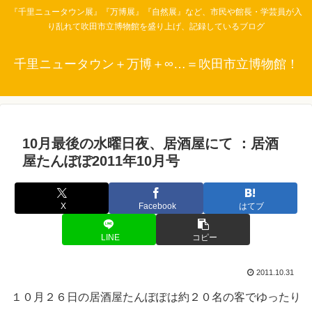
『千里ニュータウン展』『万博展』『自然展』など、市民や館長・学芸員が入
り乱れて吹田市立博物館を盛り上げ、記録しているブログ
千里ニュータウン＋万博＋∞…＝吹田市立博物館！
10月最後の水曜日夜、居酒屋にて ：居酒
屋たんぽぽ2011年10月号
X
Facebook
はてブ
LINE
コピー
2011.10.31
１０月２６日の居酒屋たんぽぽは約２０名の客でゆったり