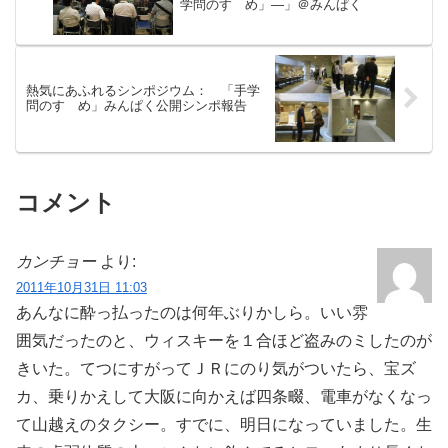
学問のすゝめ」―」＠みんぱく
熱気にあふれるシンポジウム： 「手学
問のすゝめ」みんぱく公開シンポ報告
コメント
カンチョー
より:
2011年10月31日 11:03
あんなに酔っ払ったのは何年ぶりかしら。いい雰
囲気だったのと、ウィスキーを１合ほど盗みのミしたのが
きいた。てつにすがってＪＲにのり気がついたら、宝ズ
カ、乗りかえして大阪に向かえば四条畷、電車がなくなっ
て山越えのタクシー。すでに、明日になっていました。生