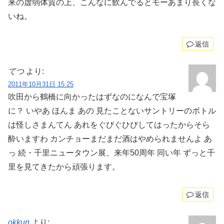
来の虚弱体質の上、こんなに飲んでるとモーあまり長くな
いね。
返信
てつ
より:
2011年10月31日 15:25
吹田から鶴橋に向かったはずなのになんで宝塚
に？ いやあ ほんま あの 見たことないサントリーのボトル
は怪しさまんてん あれをぐびぐひびしてはったからそら
酔いますわ カンチョーまだまだ酒はやめられませんよ あ
っ 続・千里ニュータウン展、来年50周年 同い年 ずっと千
里を見てきたから頑張ります。
返信
okkun
より: