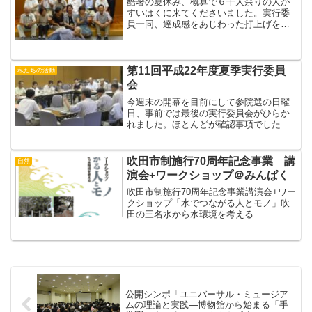
酷暑の夏休み、概算で６千人余りの人が
すいはくに来てくださいました。実行委
員一同、達成感をあじわった打上げをし
ました。みなさまありがとうございまし
た。お疲れさまでした。（おーぼら）
第11回平成22年度夏季実行委員
私たちの活動
会
今週末の開幕を目前にして参院選の日曜
日、事前では最後の実行委員会がひらか
れました。ほとんどが確認事項でした
が、催事当日の細かいツメ、事後報告の
形式などのついて話がすすみました。展
示グループは展示のコーナー分けなどに
吹田市制施行70周年記念事業 講
自然
ついて最終のツメ作業でした...
演会+ワークショップ＠みんぱく
吹田市制施行70周年記念事業講演会+ワー
クショップ「水でつながる人とモノ」吹
田の三名水から水環境を考える
公開シンポ「ユニバーサル・ミュージア
ムの理論と実践―博物館から始まる「手