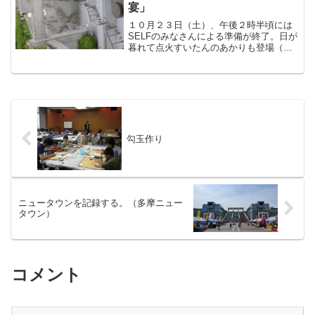
ょうちゃん）
宴」
１０月２３日（土）、午後２時半頃には
SELFのみなさんによる準備が終了。日が
暮れて点火すいたんのあかりも登場（人
気者で、一緒に写真を撮る人が続出でし
た）。その頃2階ロビーでは、片山中学校
茶道部のみなさんによる呈茶もはじまり
ました。お茶に誘わ...
勾玉作り
ニュータウンを記録する。（多摩ニュー
タウン）
コメント