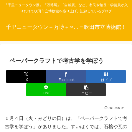
『千里ニュータウン展』『万博展』『自然展』など、市民や館長・学芸員が入
り乱れて吹田市立博物館を盛り上げ、記録しているブログ
千里ニュータウン＋万博＋∞…＝吹田市立博物館！
ペーパークラフトで考古学を学ぼう
X
Facebook
はてブ
LINE
コピー
2010.05.05
５月４日（火・みどりの日）は、「ペーパークラフトで考
古学を学ぼう」がありました。すいはくでは、石棺や瓦の