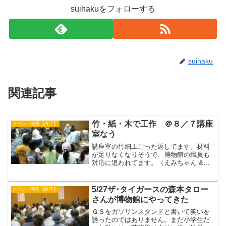
suihakuをフォローする
suihaku
関連記事
竹・紙・木で工作 ＠８／７講座
イベント報告【終了】
室なう
講座室の竹細工ごった返してます。材料
が足りなくなりそうで、博物館の職員も
対応に追われてます。（えみちゃん &
ks）
5/27ザ･タイガースの森本タロー
イベント報告【終了】
さんが博物館にやってきた
ＧＳをガソリンスタンドと書いて笑いを
誘ったのではありません。まだ小学生だ