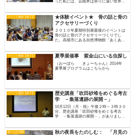
った私には、芸能界は余りに遠い世界だ
ったのでしょう。それでも、当時のグル
ープサウンズの歌をほとんど知っている
ほどＧＳは偉大だったのですね。その証
★体験イベント★ 骨の話と骨の
イベント報告【終了】
拠に、今日は千里ニュータ...
アクセサリーづくり
２０１０年夏期特別展最後のイベントは
骨の話と骨のアクセサリーづくりでし
た。高槻市にある自然博物館「あくあぴ
あ芥川」の学芸員・高田みちよさんが動
物の骨の話をしました。骨のない動物、
ツノって骨なの？、カメの甲羅(こうら)は
夏季展催事 紫金山にいる虫探し
イベント報告【終了】
骨なの？など、受講した...
（おーぼら きょーちゃん）2014年
夏季展プログラムはこちらから
歴史講座「吹田砂堆をめぐる考古
イベント報告【終了】
学 －集落遺跡の展開－」
10月12日（月・祝）午後２時～３時３０
分、歴史講座「吹田砂堆をめぐる考古
学 －集落遺跡の展開－」がありまし
た。講師は、すいはく学芸員の高橋真希
さんでした。吹田砂堆の形成や砂堆上に
ある遺跡について話がありました。（き
秋の夜長をたのしむ： 「月見の
私たちの活動