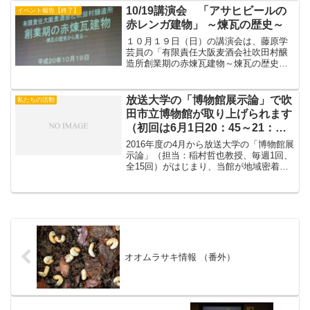
が完成しました。...
10/19講演会 「アサヒビールの
イベント報告【終了】
赤レンガ建物」 ～煉瓦の歴史～
１０月１９日（日）の講演会は、藤原学
芸員の「有限責任大阪麦酒会社吹田村醸
造所創業期の赤煉瓦建物～煉瓦の歴史か
ら見る～」のお話でした。明治５年(１８
７２年)２月２６日東京の京橋、銀座、築
地でのちに「明治５年の大火」と呼ばれ
放送大学の「博物館展示論」で吹
私たちの活動
る大火がありました。...
田市立博物館が取り上げられます
（初回は6月1日20：45～21：
30）
2016年度の4月から放送大学の「博物館展
示論」（担当：稲村哲也教授、毎週1回、
全15回）がはじまり、当館が地域密着型
の博物館の事例として取り上げられま
す。吹博が登場するのは第8回の講義で
す。8回目の講義のテーマは「歴史系博物
館の展示－国立...
オオムラサキ情報 （番外）