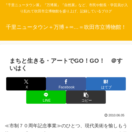
『千里ニュータウン展』『万博展』『自然展』など、市民や館長・学芸員が入
り乱れて吹田市立博物館を盛り上げ、記録しているブログ
千里ニュータウン＋万博＋∞…＝吹田市立博物館！
まちと生きる・アートでGO！GO！ ＠す
いはく
X
Facebook
はてブ
LINE
コピー
2010.06.05
≪市制７０周年記念事業≫のひとつ、現代美術を愉しもう