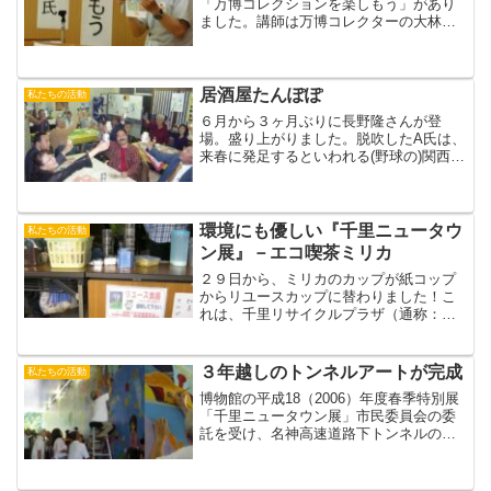
「万博コレクションを楽しもう」があり
ました。講師は万博コレクターの大林進
氏。膨大なコレクションから凄い人がい
るもんだ！！ （きょうちゃん）
居酒屋たんぽぽ
私たちの活動
６月から３ヶ月ぶりに長野隆さんが登
場。盛り上がりました。脱吹したA氏は、
来春に発足するといわれる(野球の)関西独
立リーグにからんで呼び戻され、今夜も
たんぽぽに現われました。カンチョーは
アメリカから帰って青森に出張。青森か
らたんぽぽに直行しま...
環境にも優しい『千里ニュータウ
私たちの活動
ン展』－エコ喫茶ミリカ
２９日から、ミリカのカップが紙コップ
からリユースカップに替わりました！こ
れは、千里リサイクルプラザ（通称：く
るくるプラザ）研究所 イベントのごみ
ゼロプトジェクトの協力によるもので
す。市民研究員のOさんが、毎週金曜日
３年越しのトンネルアートが完成
私たちの活動
にカップを運び込み、日曜日...
博物館の平成18（2006）年度春季特別展
「千里ニュータウン展」市民委員会の委
託を受け、名神高速道路下トンネルの出
入り口壁面に絵を描いてから3年あまり。
今年の夏休み最後の日、最後に残った壁
の絵にカンチョーが筆を入れて巨大壁画