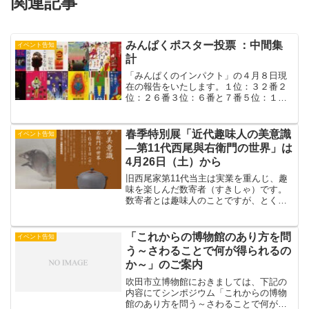
関連記事
みんぱくポスター投票 ：中間集
イベント告知
計
「みんぱくのインパクト」の４月８日現
在の報告をいたします。１位：３２番２
位：２６番３位：６番と７番５位：１６
番と２２番当初の予定では、もうすでに
表彰者が決まっているはずだったのです
が、展示が４月２２日（火）までに延長
春季特別展「近代趣味人の美意識
イベント告知
されることになり、それに...
―第11代西尾與右衛門の世界」は
4月26日（土）から
旧西尾家第11代当主は実業を重んじ、趣
味を楽しんだ数寄者（すきしゃ）です。
数寄者とは趣味人のことですが、とくに
茶道を好んだ茶人のことをさします。展
示では茶道に関連する茶道具や書画骨董
のコレクションが見ものです。また彼は
「これからの博物館のあり方を問
イベント告知
「薄命の貴公子」貴志康...
う～さわることで何が得られるの
か～」のご案内
吹田市立博物館におきましては、下記の
内容にてシンポジウム「これからの博物
館のあり方を問う～さわることで何が得