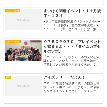
られるのか～」を開催いたします。多く
の皆様のご参加をお待ちしております。
～～～～～～～～～～～以下、転送歓迎
すいはく関連イベント：１１月後
イベント告知
～～～～～～～～～～～◇...
半～１２月
■吹田市立博物館関連イベントおさらい■
１１／１５日発行「昔の文字を読む」★
１１／１８（土）と１９（日）は、無料
観覧日11 / 18（土） ★無料観覧日★「考
古資料にあらわれた陶工・瓦工たち」藤
原学11 / 19（日） ★無料観覧日★ 「マ
０７ＥＸＰＯ７０ プレイベント
イベント告知
ヤ...
が始まるよ・・・『タイムカプセ
ルのツボ』
「ホームスティしながら日本の文化を体
験しよう」ということで、世界各地から
応募してきた若者たち約３０名が、７月
から日本国内を回っています。９月１日
からは奈良県宇陀市に滞在。各都市に７
～１０日間滞在し、その町の特徴的な文
クイズラリー だよん！
自然
化や環境に触れるというプ...
２０１０年夏季特別展「吹田の自然と環
境 ～ヒメボタルのいるまち～」の最後
をかざるイベントととして、クイズラリ
ーが２８日（土）、２９日（日）とおこ
なわれます。展示にちなんだクイズに答
えると、すいたん缶バッジや吹田の水、
さんまるストラップなどの...