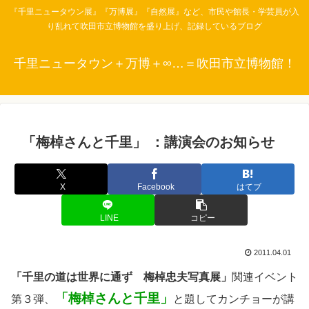
『千里ニュータウン展』『万博展』『自然展』など、市民や館長・学芸員が入
り乱れて吹田市立博物館を盛り上げ、記録しているブログ
千里ニュータウン＋万博＋∞…＝吹田市立博物館！
「梅棹さんと千里」 ：講演会のお知らせ
X
Facebook
はてブ
LINE
コピー
2011.04.01
「千里の道は世界に通ず 梅棹忠夫写真展」
関連イベント
「梅棹さんと千里」
第３弾、
と題してカンチョーが講