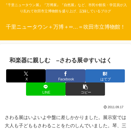
『千里ニュータウン展』『万博展』『自然展』など、市民や館長・学芸員が入
り乱れて吹田市立博物館を盛り上げ、記録しているブログ
千里ニュータウン＋万博＋∞…＝吹田市立博物館！
和楽器に親しむ –さわる展＠すいはく
X
Facebook
はてブ
LINE
コピー
2011.09.17
さわる展はいよいよ中盤に差しかかりました。展示室では
大人も子どももさわることをたのしんでいました。琴、三