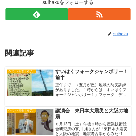
suihakuをフォローする
suihaku
関連記事
すいはくフォークジャンボリー！
イベント報告【終了】
前半
正午まで、（五月が丘）地域の防災訓練
がありました。１時からは「すいはくフ
ォークジャンボリー！」フォーク デス
トロイヤーズ－－－－－－－－－－－－
－－－１．ハローワークにいらっしゃい
２．助けあおうぜ貧しき者よ３．ハー
講演会 東日本大震災と大阪の地
イベント報告【終了】
ト オブ ゴールド４．諭吉...
震
８月13日（土）午後２時から産業技術総
合研究所の寒川 旭さんが「東日本大震災
と大阪の地震－地震考古学からみた21世