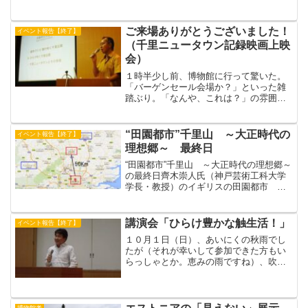
紀の大地震－」というテーマで東北地方
の地震の歴史と、やがて来る南海地震に
ついて講演会されました。寒川さんは香
ご来場ありがとうございました！
イベント報告【終了】
川県出身。香川県で...
（千里ニュータウン記録映画上映
会）
１時半少し前、博物館に行って驚いた。
「バーゲンセール会場か？」といった雑
踏ぶり。「なんや、これは？」の雰囲気
でした。上映会の前に奥居さんの詳細で
要領を得た説明から始まりました。千里
ニュータウンの計画から実施、入居と映
“田園都市”千里山 ～大正時代の
イベント報告【終了】
画は進みました。（「ひら...
理想郷～ 最終日
“田園都市”千里山 ～大正時代の理想郷～
の最終日齊木崇人氏（神戸芸術工科大学
学長・教授）のイギリスの田園都市 レ
ッチワースと千里山という講演がありま
した。（おーぼら）
講演会「ひらけ豊かな触生活！」
イベント報告【終了】
１０月１日（日）、あいにくの秋雨でし
たが（それが幸いして参加できた方もい
らっしゃとか。恵みの雨ですね）、吹田
市立博物館講座室で、「さわる 五感の
挑戦 ＰＡＲＴ I 」の関連イベントが
おこなわれました。最初に、民博の広瀬
浩二郎先生のご講演「ひ...
博物館考