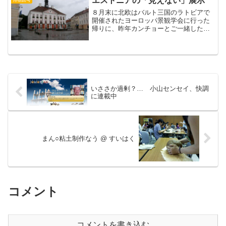
エストニアの「見えない」展示
８月末に北欧はバルト三国のラトビアで
開催されたヨーロッパ景観学会に行った
帰りに、昨年カンチョーとご一緒したお
となりの国、エストニア第２の都市タル
トゥに行ってきました。きれいな町並み
に、カーディガンがいる涼しさ。もう移
住してしまいたい、かも。...
いささか過剰？… 小山センセイ、快調
に連載中
まん○粘土制作なう @ すいはく
コメント
コメントを書き込む