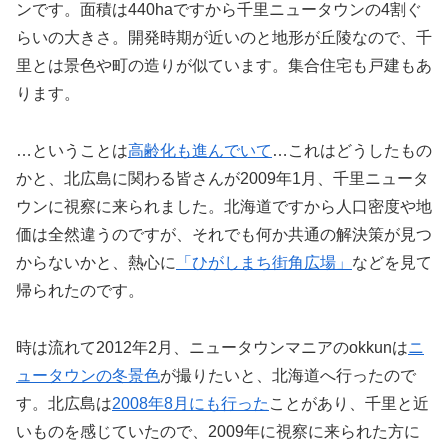
ンです。面積は440haですから千里ニュータウンの4割ぐ
らいの大きさ。開発時期が近いのと地形が丘陵なので、千
里とは景色や町の造りが似ています。集合住宅も戸建もあ
ります。
…ということは
高齢化も進んでいて
…これはどうしたもの
かと、北広島に関わる皆さんが2009年1月、千里ニュータ
ウンに視察に来られました。北海道ですから人口密度や地
価は全然違うのですが、それでも何か共通の解決策が見つ
からないかと、熱心に
「ひがしまち街角広場」
などを見て
帰られたのです。
時は流れて2012年2月、ニュータウンマニアのokkunは
ニ
ュータウンの冬景色
が撮りたいと、北海道へ行ったので
す。北広島は
2008年8月にも行った
ことがあり、千里と近
いものを感じていたので、2009年に視察に来られた方に