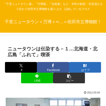
『千里ニュータウン展』『万博展』『自然展』など、市民や館長・学芸員が入
り乱れて吹田市立博物館を盛り上げ、記録しているブログ
千里ニュータウン＋万博＋∞…＝吹田市立博物館！
ニュータウンは伝染する－１…北海道・北
広島「ふれて」喫茶
X
Facebook
はてブ
LINE
コピー
2012.03.04