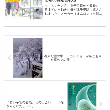
１９６７年３月、北千里延伸と同時に、
日本初の自動改札機が北千里駅に導入さ
れました。メーカーはオムロン（当時は
立石電機）です。 初代の改札機は、
「切符用」と「定期券用」が別の機械で
した。券幅が違う両者を揃えてまっすぐ
に送り出す技術がなかったた...
春未だ雪の中 ：カンチョーが冬ごもり
こした庵のその後（２）
『青い宇宙の冒険』との出会い： 小松
さんとわたし（２）