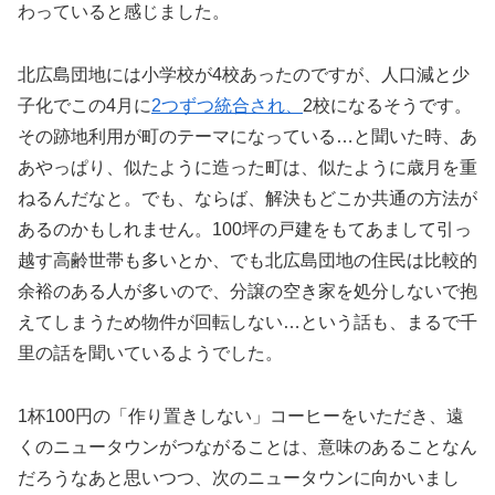
わっていると感じました。
北広島団地には小学校が4校あったのですが、人口減と少
子化でこの4月に
2つずつ統合され、
2校になるそうです。
その跡地利用が町のテーマになっている…と聞いた時、あ
あやっぱり、似たように造った町は、似たように歳月を重
ねるんだなと。でも、ならば、解決もどこか共通の方法が
あるのかもしれません。100坪の戸建をもてあまして引っ
越す高齢世帯も多いとか、でも北広島団地の住民は比較的
余裕のある人が多いので、分譲の空き家を処分しないで抱
えてしまうため物件が回転しない…という話も、まるで千
里の話を聞いているようでした。
1杯100円の「作り置きしない」コーヒーをいただき、遠
くのニュータウンがつながることは、意味のあることなん
だろうなあと思いつつ、次のニュータウンに向かいまし