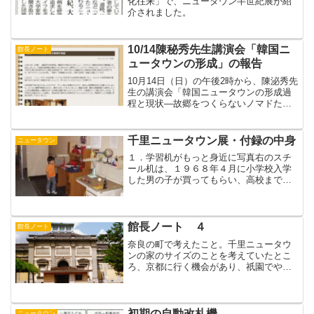
化往来」で、ニュータウン半世紀展が紹
介されました。
10/14陳秘秀先生講演会「韓国ニ
館長ノート
ュータウンの形成」の報告
10月14日（日）の午後2時から、陳泌秀先
生の講演会「韓国ニュータウンの形成過
程と現状―故郷をつくらないノマドたち
の町」がありました。内容については、
中牧館長が2012.10.19にアップされたす
いはく公式HPの館長ページ「韓国学中央
千里ニュータウン展・付録の中身
ニュータウン
研究院...
１．学習机がもっと身近に写真右のスチ
ール机は、１９６８年４月に小学校入学
した男の子が買ってもらい、高校まで使
っていたものだそうです。野球が大好
き、そして、ラ・ラ・ラ・科学の子？
（ちなみに、壁に貼ってある時間割は、
１９６７年の吹田市立T小学校...
館長ノート ４
館長ノート
奈良の町で考えたこと。千里ニュータウ
ンの家のサイズのことを考えていたとこ
ろ、京都に行く機会があり、祇園でやけ
に小さなくぐり戸をみたことを思い出し
て、御池通りの北あたりをぶらぶら見て
歩きました。しかし、これというものが
見つけられなかった。そこ...
初期の自動改札機
ニュータウン