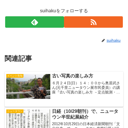
suihakuをフォローする
suihaku
関連記事
古い写真の楽しみ方
イベント告知
６月２４日(日）１４：００から奥居武さ
ん(元千里ニュータウン展市民委員）の講
座『古い写真の楽しみ方 －定点観測・デ
ジタル復元－』があります。ひょんなこ
とから、数十年前の写真が手元にたくさ
ん集まってきた奥居さんの、古い写真と
の格闘の歴史を語っ...
日経（10/29朝刊）で、ニュータ
ニュータウン
ウン半世紀展紹介
2012年10月29日の日本経済新聞朝刊「文