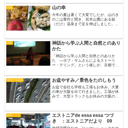
物館ＨＰ参照）わたしたちは時間の流れ
にそって動いています...
山の幸
自然
今年の夏は暑くて大変でしたが、山のき
のこは豊作と聞き、岩木山麓にある嶽
（だけ）温泉まで足を伸ばしました。松
茸はもう終わり、かさのひらいたのを安
くわけてもらいました。本しめじはいつ
もの年の半額、天然のなめこも手に入れ
ました。今朝しめじをバター...
神話から学ぶ人間と自然とのあり
自然
かた
「神話から学ぶ人間と自然とのありか
た ―ボブ・サムさんによるストーリ
ー・テリング」という催しが、京都であ
りました。主催は地球研（第41回地球研
市民セミナー）。アラスカ・シトカ出身
のクリンギット族(クリンギットはこれま
お盆やすみ／景色をたのしもう
地域文化資源
でトリンギットとよばれ...
お盆で会社も学校も工場もお休み。大量
の車が大阪を出て行きました。工場が休
みで、大型トラックもお休みの大阪の空
気は澄んでいました。大阪平野が透きと
おって見えました。金剛山から紀泉高
原。PLの塔が近くに見えました。その手
前の万博方面です。OBP...
エストニアde essa essa つづ
館長ノート
き ：エストニアだより 09