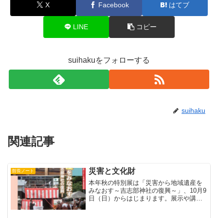
X
Facebook
はてブ
LINE
コピー
suihakuをフォローする
suihaku
関連記事
災害と文化財
館長ノート
本年秋の特別展は「災害から地域遺産を
みなおす～吉志部神社の復興～」、10月9
日（日）からはじまります。展示や講演
会、イベントなどの大枠が決まり、細部
の詰めをすすめているところです。（博