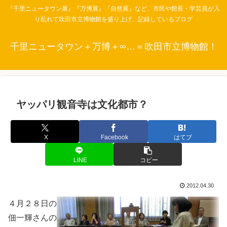
『千里ニュータウン展』『万博展』『自然展』など、市民や館長・学芸員が入
り乱れて吹田市立博物館を盛り上げ、記録しているブログ
千里ニュータウン＋万博＋∞…＝吹田市立博物館！
ヤッパリ観音寺は文化都市？
X
Facebook
はてブ
LINE
コピー
2012.04.30
４月２８日の
佃一輝さんの