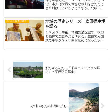
地球温暖化だの、リーマンショックだの
で日本人は世界で大きな役割をはたそう
と肩肘はっているようですが、北欧にい
ると新聞やテレビで日本のニュースを取
り上げることはほとんどありません。で
も、観光案内の情報誌にはスシとマンガ
地域の歴史シリーズ 吹田操車場
イベント報告【終了】
が目立つので、タリン中心...
を語る
１２月６日午後、博物館講座室で「模型
と画像で歴史を語る研究会」主催で元国
鉄で車掌を２７年間お勤めになった坂本
衛さんが「吹田操車場を語る」と題して
講演なさいました。・大正３年(1914年)
第一次世界大戦による軍需景気で国鉄(当
時鉄道省)の旅客...
またやるんだ…「千里ニュータウン展
２」？実行委員募集！
小池清さんの訃報に接し