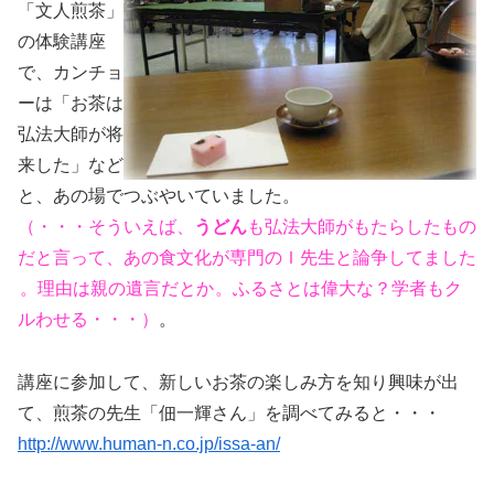
「文人煎茶」
の体験講座
で、カンチョ
ーは「お茶は
弘法大師が将
来した」など
と、あの場でつぶやいていました。
（・・・そういえば、
うどん
も弘法大師がもたらしたもの
だと言って、あの食文化が専門のＩ先生と論争してました
。理由は親の遺言だとか
。ふるさとは偉大な？学者もク
ルわせる・・・）
。
講座に参加して、新しいお茶の楽しみ方を知り興味が出
て、煎茶の先生「佃一輝さん」を調べてみると・・・
http://www.human-n.co.jp/issa-an/