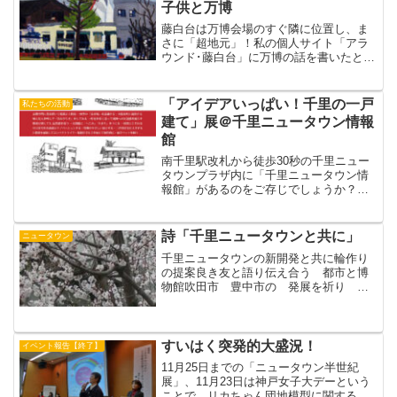
子供と万博
藤白台は万博会場のすぐ隣に位置し、ま
さに「超地元」！私の個人サイト「アラ
ウンド･藤白台」に万博の話を書いたとこ
ろ、当時の藤白台の子供から、地元なら
ではの濃～い思い出が集まりました。カ
ンチョーがぜひ、こちらのブログでも記
「アイデアいっぱい！千里の一戸
私たちの活動
録にとどめたい！とのこ...
建て」展＠千里ニュータウン情報
館
南千里駅改札から徒歩30秒の千里ニュー
タウンプラザ内に「千里ニュータウン情
報館」があるのをご存じでしょうか？ニ
ュータウンに関する資料を集めている市
の施設で、すいはくから「千里ニュータ
ウン展」が飛び出したような施設です
詩「千里ニュータウンと共に」
ニュータウン
が、こちらではただいま秋...
千里ニュータウンの新開発と共に輪作り
の提案良き友と語り伝え合う 都市と博
物館吹田市 豊中市の 発展を祈り 私
の提言とします（片山浩子）詩千里ニュ
ータウンと共に千里ニュータウンが開発
されて 以来 住みつづけた ３３年や
っと １０才になった長男...
すいはく突発的大盛況！
イベント報告【終了】
11月25日までの「ニュータウン半世紀
展」、11月23日は神戸女子大デーという
ことで、リカちゃん団地模型に関するお