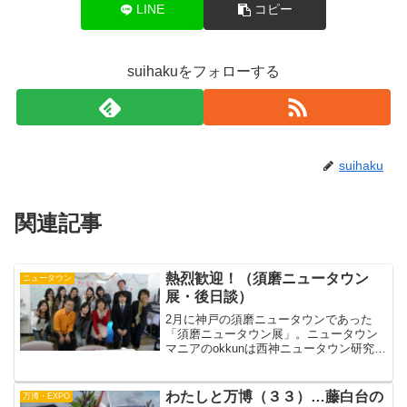
LINE
コピー
suihakuをフォローする
suihaku
関連記事
熱烈歓迎！（須磨ニュータウン
ニュータウン
展・後日談）
2月に神戸の須磨ニュータウンであった
「須磨ニュータウン展」。ニュータウン
マニアのokkunは西神ニュータウン研究会
の人に教えられて「これは千里ニュータ
ウン展の再来か…？」と行ってみたとこ
ろ、入口に展示してあった「リカちゃん
わたしと万博（３３）…藤白台の
万博・EXPO
人形を使った団地室...