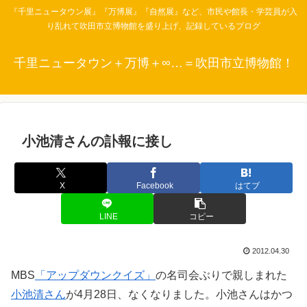
『千里ニュータウン展』『万博展』『自然展』など、市民や館長・学芸員が入
り乱れて吹田市立博物館を盛り上げ、記録しているブログ
千里ニュータウン＋万博＋∞…＝吹田市立博物館！
小池清さんの訃報に接し
X
Facebook
はてブ
LINE
コピー
2012.04.30
MBS
「アップダウンクイズ」
の名司会ぶりで親しまれた
小池清さん
が4月28日、なくなりました。小池さんはかつ