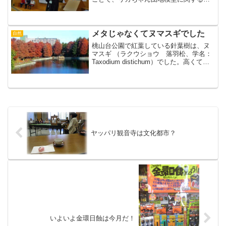
話がありました。●まずは五月女学芸員か
ら前説…●梶木先生、目～あけて～！●模
型製作の苦労を明るく語る神戸女子大の
皆さん●パワー...
メタじゃなくてヌマスギでした
自然
桃山台公園で紅葉している針葉樹は、ヌ
マスギ （ラクウショウ 落羽松、学名：
Taxodium distichum）でした。高くて、
地味めに紅葉してるので、メタセコイア
だとはやトチリ（頭が丸くて、ちょっと
ずんぐりむっくりだとは思ったけど）。
私は...
ヤッパリ観音寺は文化都市？
いよいよ金環日蝕は今月だ！