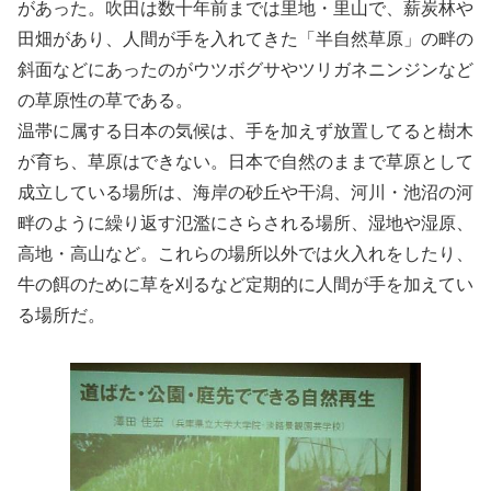
があった。吹田は数十年前までは里地・里山で、薪炭林や
田畑があり、人間が手を入れてきた「半自然草原」の畔の
斜面などにあったのがウツボグサやツリガネニンジンなど
の草原性の草である。
温帯に属する日本の気候は、手を加えず放置してると樹木
が育ち、草原はできない。日本で自然のままで草原として
成立している場所は、海岸の砂丘や干潟、河川・池沼の河
畔のように繰り返す氾濫にさらされる場所、湿地や湿原、
高地・高山など。これらの場所以外では火入れをしたり、
牛の餌のために草を刈るなど定期的に人間が手を加えてい
る場所だ。