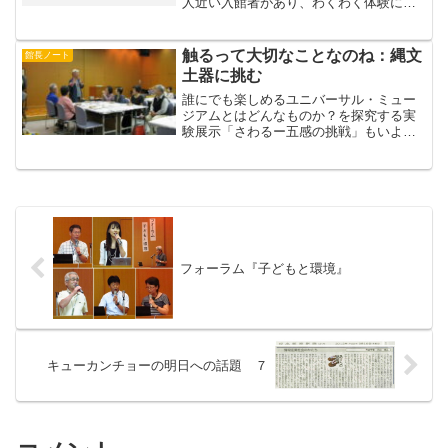
人近い入館者があり、わくわく体験にも
たくさんの方が参加されました。吹田市
教育委員会西川教育長の開会のあいさ
つ、吹田市議会議長豊田稔氏の祝辞のあ
触るって大切なことなのね：縄文
館長ノート
と、点字名刺づくり、エコ封...
土器に挑む
誰にでも楽しめるユニバーサル・ミュー
ジアムとはどんなものか？を探究する実
験展示「さわるー五感の挑戦」もいよい
よ最後の週となりました。昨日（１０／
３日（金））の午前中、「縄文土器に挑
む」土器づくりのワークショップがすい
はくの講座室でおこなわれ...
フォーラム『子どもと環境』
キューカンチョーの明日への話題 ７