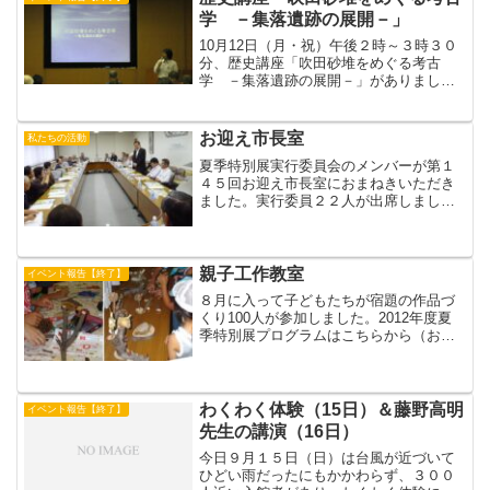
メッセージ○紙芝...
学 －集落遺跡の展開－」
10月12日（月・祝）午後２時～３時３０
分、歴史講座「吹田砂堆をめぐる考古
学 －集落遺跡の展開－」がありまし
た。講師は、すいはく学芸員の高橋真希
さんでした。吹田砂堆の形成や砂堆上に
ある遺跡について話がありました。（き
お迎え市長室
私たちの活動
ょうちゃん）
夏季特別展実行委員会のメンバーが第１
４５回お迎え市長室におまねきいただき
ました。実行委員２２人が出席しまし
た。カンチョーは招待する側に着席して
いました。夏季展をふりかえって、よか
ったこと、足りなかったことなど一時間
にわたっておしゃべりしまし...
親子工作教室
イベント報告【終了】
８月に入って子どもたちが宿題の作品づ
くり100人が参加しました。2012年度夏
季特別展プログラムはこちらから（おー
ぼら）
わくわく体験（15日）＆藤野高明
イベント報告【終了】
先生の講演（16日）
今日９月１５日（日）は台風が近づいて
ひどい雨だったにもかかわらず、３００