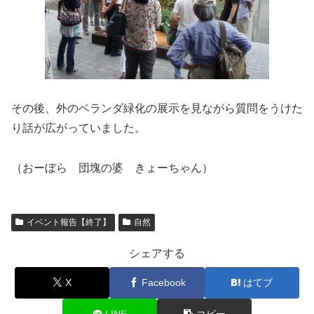
その後、外のベランダ緑化の展示を見ながら質問をうけた
り話が広がっていました。
（おーぼら 団塊の婆 きょーちゃん）
イベント報告【終了】
自然
シェアする
X
Facebook
はてブ
LINE
コピー