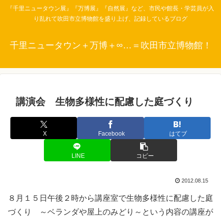
『千里ニュータウン展』『万博展』『自然展』など、市民や館長・学芸員が入
り乱れて吹田市立博物館を盛り上げ、記録しているブログ
千里ニュータウン＋万博＋∞…＝吹田市立博物館！
講演会 生物多様性に配慮した庭づくり
X
Facebook
はてブ
LINE
コピー
2012.08.15
８月１５日午後２時から講座室で生物多様性に配慮した庭
づくり ～ベランダや屋上のみどり～という内容の講座が