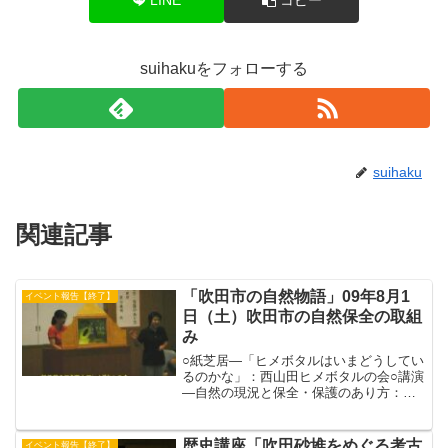
suihakuをフォローする
suihaku
関連記事
「吹田市の自然物語」09年8月1
イベント報告【終了】
日（土）吹田市の自然保全の取組
み
○紙芝居―「ヒメボタルはいまどうしてい
るのかな」：西山田ヒメボタルの会○講演
―自然の現況と保全・保護のあり方：武
田義明氏（神戸大学教授）○報告―千里第
2緑地での里山管理：前川光宏氏（すいた
環境学習協会）緑地回復を求める市民の
歴史講座「吹田砂堆をめぐる考古
イベント報告【終了】