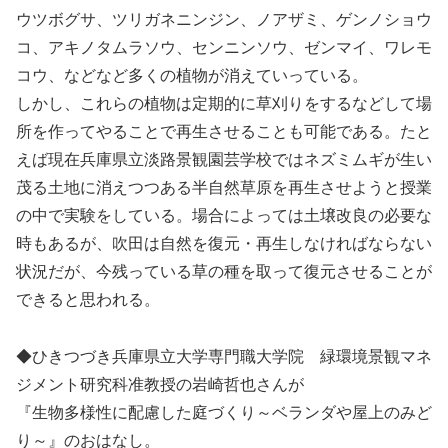
ウツボグサ、ツリガネニンジン、ノアザミ、ゲンノショウ
コ、アキノタムラソウ、センニンソウ、ゼンマイ、ワレモ
コウ、などなど多くの植物が消えていっている。
しかし、これらの植物は定期的に草刈りをするなどして場
所を作ってやることで再生させることも可能である。たと
えば現在兵庫県立淡路景観園芸学校ではネズミムギが生い
茂る土地に消えつつある半自然草原を再生させようと授業
の中で実験をしている。場合によっては土壌改良の必要な
時もあるが、吹田は自然を復元・再生しなければならない
状況だが、今残っている草の種を取って復元させることが
できると思われる。
◆ひきつづき兵庫県立大学専門職大学院 緑環境景観マネ
ジメント研究科准教授の岩崎哲也さんが
『生物多様性に配慮した庭づくり～ベランダや屋上のみど
り～』のおはなし。