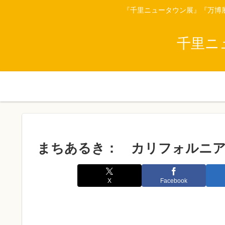
『千里ニュータウン展』『万博
千里ニ
まちあるき： カリフォルニ
X
Facebook