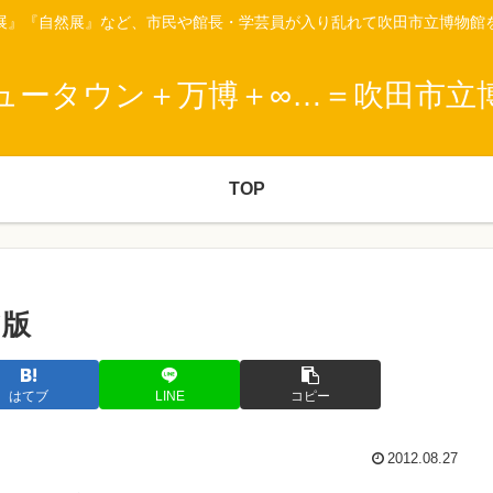
展』『自然展』など、市民や館長・学芸員が入り乱れて吹田市立博物館
ュータウン＋万博＋∞…＝吹田市立
TOP
ア版
はてブ
LINE
コピー
2012.08.27