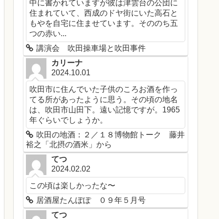
中に書かれていますが彼は津雲台の公団に
住まれていて、西成のドヤ街にいた高石と
もやを自宅に住ませています。そののち五
つの赤い...
講演会 吹田操車場と吹田事件
カリーナ
2024.10.01
吹田市に住んでいた子供のころお酒を作っ
てる所があったように思う。その頃の地名
は、吹田市山田下。遠い記憶ですが。1965
年ぐらいでしょうか。
吹田の地酒：２／１８博物館トーク 藤井
裕之「北摂の酒米」から
てつ
2024.02.02
この頃は楽しかったな〜
居酒屋たんぽぽ ０９年５月号
てつ