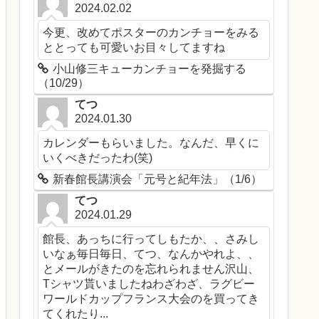
2024.02.02
今更、改めてポスターのカンチョーをみる
ととっても可愛いお目々してますね
小山修三キューカンチョーを発掘する
（10/29）
てつ
2024.01.30
カレンダーもらいました。なんだ、早くに
いくべきだったわ(笑)
新春館長講演会「元号と紀年法」（1/6）
てつ
2024.01.29
館長、あっちに行ってしもたか、、さみし
いなぁ毎日毎日、てつ、なんかやれよ、、
とメールがきたのを忘れられません沢山、
Tシャツ貰いましたねわざわざ、ラグビー
ワールドカップフランス大会のを買ってき
てくれたり...