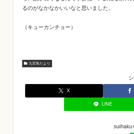
るのがなかなかいいなと思いました。
（キューカンチョー）
九官鳥だより
シ
X
LINE
suiha