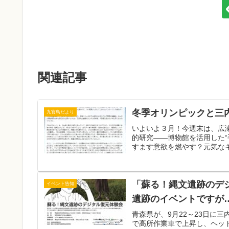
関連記事
冬季オリンピックと三
九官鳥だより
いよいよ３月！今週末は、広
的研究――博物館を活用した
すます意欲を燃やす？元気なキ
「蘇る！縄文遺跡のデ
イベント告知
遺跡のイベントですが
青森県が、9月22～23日に
で高所作業車で上昇し、ヘッ