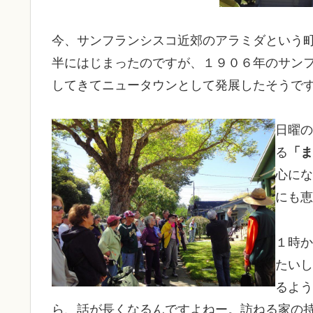
今、サンフランシスコ近郊のアラミダという
半にはじまったのですが、１９０６年のサン
してきてニュータウンとして発展したそうで
日曜の
る
「ま
心にな
にも恵
１時か
たいし
るよう
ら、話が長くなるんですよねー。訪ねる家の