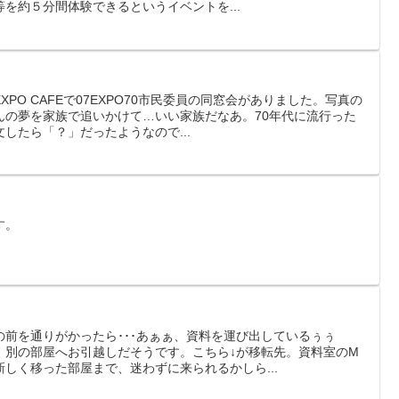
を約５分間体験できるというイベントを...
PO CAFEで07EXPO70市民委員の同窓会がありました。写真の
んの夢を家族で追いかけて…いい家族だなあ。70年代に流行った
したら「？」だったようなので...
す。
前を通りがかったら･･･あぁぁ、資料を運び出しているぅぅ
、別の部屋へお引越しだそうです。こちら↓が移転先。資料室のM
しく移った部屋まで、迷わずに来られるかしら...