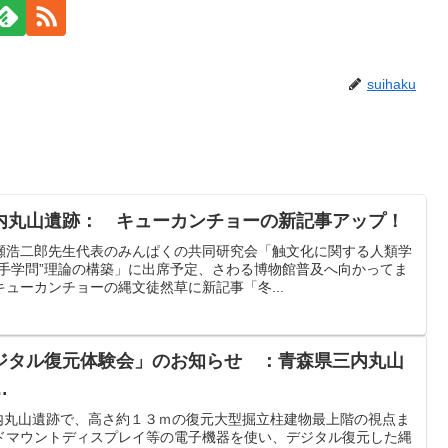
suihaku
内丸山遺跡： キューカンチョーの新記事アップ！
瀬浩二郎先生代表のみんぱくの共同研究会「触文化に関する人類学
“手学問”理論の構築」に出席予定、さわる博物館普及へ向かってま
ューカンチョーの縄文徒然草に新記事「冬...
ジタル復元体験会」のお知らせ ：青森県三内丸山
…
三内丸山遺跡で、高さ約１３ｍの復元大型掘立柱建物最上階の視点ま
ドマウントディスプレイ等の電子機器を使い、デジタル復元した縄