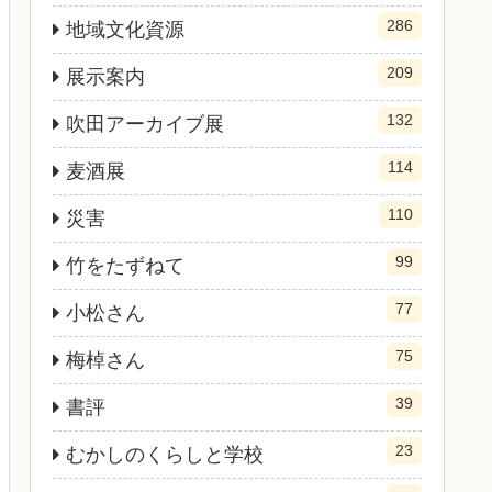
286
地域文化資源
209
展示案内
132
吹田アーカイブ展
114
麦酒展
110
災害
99
竹をたずねて
77
小松さん
75
梅棹さん
39
書評
23
むかしのくらしと学校