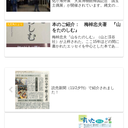
化庁海外展 大英博物館帰国記念 国宝
土偶展」が開催されています。縄文の超
有名な土偶が一堂に会しているだけでな
く、その見せ方もすばらしいと評判の展
覧会です。昨日、青森行きの疲れも見せ
ず東京での会議に出席...
本のご紹介： 梅棹忠夫著 『山
九官鳥だより
をたのしむ』
梅棹忠夫『山をたのしむ』（山と渓谷
社）が上梓された。ここ15年ほどの間に
書かれたエッセイを中心とした本であ
る。おそるべき知的生産力。米寿の記念
シンポジウムがあったのが、ちょうど1年
前。それをまとめた『梅棹忠夫に挑む』
が、半年後の年末に出て、...
読売新聞（11/2夕刊）で紹介されまし
た！