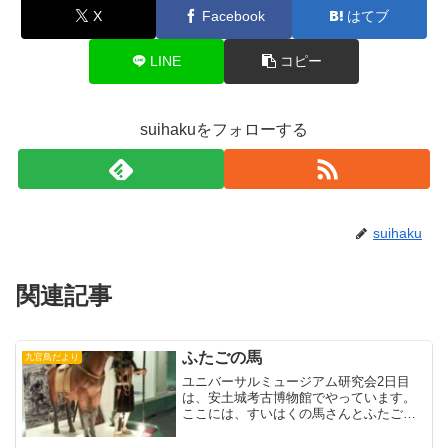
X
Facebook
はてブ
LINE
コピー
suihakuをフォローする
suihaku
関連記事
ふたごの馬
九官鳥だより
ユニバーサルミュージアム研究会2日目
は、安土城考古博物館でやっています。
ここには、すいはくの馬さんとふたごの
こがいました！注：栗東にある新開古墳
から出土している馬具の展示に活躍して