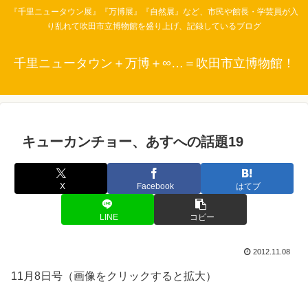
『千里ニュータウン展』『万博展』『自然展』など、市民や館長・学芸員が入
り乱れて吹田市立博物館を盛り上げ、記録しているブログ
千里ニュータウン＋万博＋∞…＝吹田市立博物館！
キューカンチョー、あすへの話題19
X
Facebook
はてブ
LINE
コピー
2012.11.08
11月8日号（画像をクリックすると拡大）