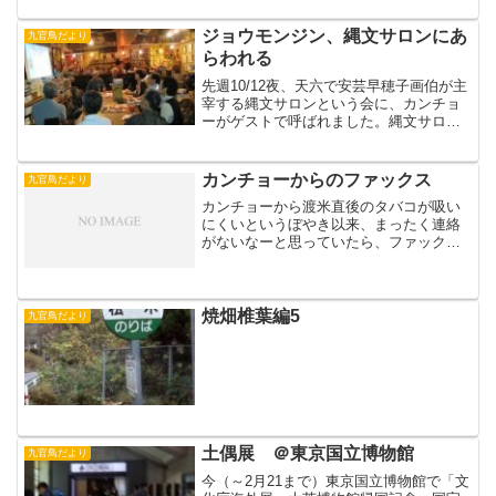
いる日本の在来馬です。すいはくの馬さ
んも新芦屋古墳出土の馬具...
ジョウモンジン、縄文サロンにあ
九官鳥だより
らわれる
先週10/12夜、天六で安芸早穂子画伯が主
宰する縄文サロンという会に、カンチョ
ーがゲストで呼ばれました。縄文サロン
ではじめての縄文学者のゲストだったそ
うで、カンチョーは、みなさんからの質
問に、縄文人になりかわって？スラスラ
カンチョーからのファックス
九官鳥だより
答えていました。館...
カンチョーから渡米直後のタバコが吸い
にくいというぼやき以来、まったく連絡
がないなーと思っていたら、ファックス
が来ていました。（２１日夜に来ていた
のに、あまりにも癖のある字なので、ミ
ンパク担当者が誰あてなのか判読でき
ず、こぼらのところに届くの...
焼畑椎葉編5
九官鳥だより
土偶展 ＠東京国立博物館
九官鳥だより
今（～2月21まで）東京国立博物館で「文