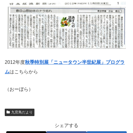
2012年度
秋季特別展「ニュータウン半世紀展」プログラ
ム
はこちらから
（おーぼら）
九官鳥だより
シェアする