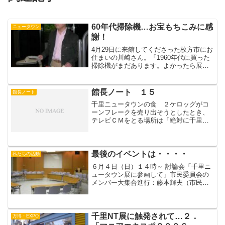
60年代掃除機…お宝もちこみに感
ニュータウン
謝！
4月29日に来館してくださった枚方市にお
住まいの川崎さん。「1960年代に買った
掃除機がまだあります。よかったら展示
につかってください。」な、な、なんと
いううれしいお言葉！ もちろんお願い
すると、これまた速攻で本日、わざわざ
館長ノート １５
館長ノート
博物館まで持参し...
千里ニュータウンの食 ２ケロッグがコ
ーンフレークを売り出そうとしたとき、
テレビＣＭをとる場所は「絶対に千里ニ
ュータウンだった」と関係者からきいた
ことがあります。それが実現したのかど
うか、そうだとすれば、ビデオが残って
いるのか、大変興味のある...
最後のイベントは・・・・
私たちの活動
６月４日（日）１４時～ 討論会「千里ニ
ュータウン展に参画して」市民委員会の
メンバー大集合進行：藤本輝夫（市民委
員）講座室では会場の設営も終了し、最
終イベントを待つだけです。（by 広
報 おーちゃん）
千里NT展に触発されて…２．
万博・EXPO