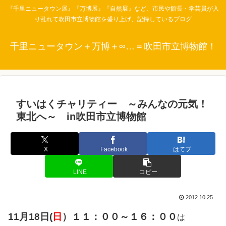
『千里ニュータウン展』『万博展』『自然展』など、市民や館長・学芸員が入
り乱れて吹田市立博物館を盛り上げ、記録しているブログ
千里ニュータウン＋万博＋∞…＝吹田市立博物館！
すいはくチャリティー ～みんなの元気！
東北へ～ in吹田市立博物館
X
Facebook
はてブ
LINE
コピー
2012.10.25
11月18日(
日
）１１：００～１６：００
は