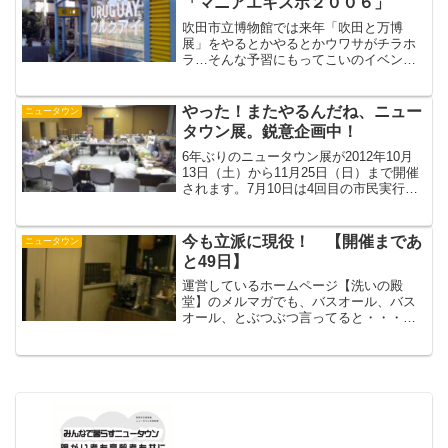
「マニアエキスポ２００６」
吹田市立博物館では来年「吹田と万博
展」をやるとかやるとかウワサがチラホ
ラ…そんな予習にもってこいのイベント
が9/23（土）から万博記念公園・鉄鋼館
で始まります。題して「マニアエキスポ
２００６」！実はこの総合プロデューサ
やった！またやるんだね、ニュー
ニュータウン
ーを今年される白井達郎...
タウン展。鋭意企画中！
6年ぶりのニュータウン展が2012年10月
13日（土）から11月25日（日）まで開催
されます。7月10日は4回目の市民実行委
員会でした。神戸女子大家政学部チーム
からの提案は・・・「60'の人達が憧れて
いた団地暮らし」千里ニュータウンの住
今も立派に現役！ 【開催まであ
ニュータウン
民へ...
と49日】
運営しているホームページ【洗いの殿
堂】のメルマガでも、バスオール、バス
オール、とぶつぶつ言ってると・・・
「今住んでるアパートで現役バリバリで
使っています。写真でよければお送りし
ますよ。」そんな期待モリモリの読者投
稿をいただいた。【^^】**...