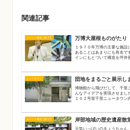
関連記事
万博大屋根ものがたり
イベント報告【終了】
１９７０年万博の主要な施設
あることはあまりにも有名で
インにもとづいて構造を坪井善
団地をまるごと展示し
ニュータウン
博物館から飛びだして、千里
んなアイデアを実現させまし
１０２号室千里ニュータウン内
岸部地域の歴史遺産散
イベント報告【終了】
元気いっぱいのきょうちゃん