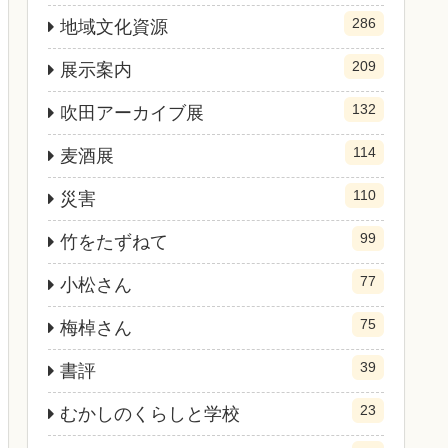
286
地域文化資源
209
展示案内
132
吹田アーカイブ展
114
麦酒展
110
災害
99
竹をたずねて
77
小松さん
75
梅棹さん
39
書評
23
むかしのくらしと学校