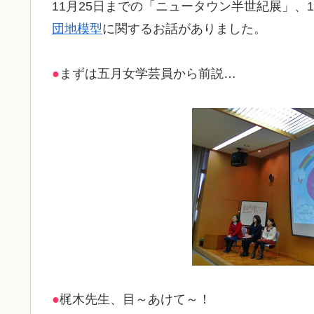
11月25日までの「ニュータウン半世紀展」、1
団地模型
に関するお話がありました。
●
まずは五月女学芸員から前説…
●
梶木先生、目～あけて～！