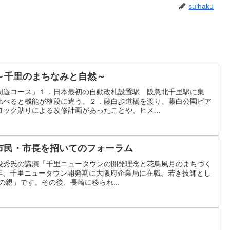
suihaku
～千里のまちなみと自然～
周遊コース」１．日本最初の自動改札設置駅 阪急北千里駅に集
比べると機能が格段に違う。２．藤白歩道橋を渡り、藤白公園ピア
ック貼りによる改修計画があったことや、ヒメ...
＋市民・市長を招いてのフォーラム
俊秀氏の講演「千里ニュータウンの開発理念と花鳥風月のまちづく
970年、千里ニュータウン開発期に大阪府企業局に在職。若き技師とし
の親」です。その後、長崎に移られ...