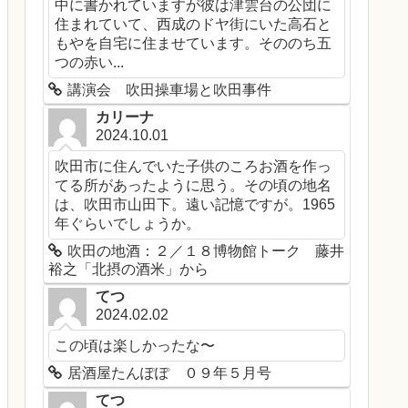
中に書かれていますが彼は津雲台の公団に
住まれていて、西成のドヤ街にいた高石と
もやを自宅に住ませています。そののち五
つの赤い...
講演会 吹田操車場と吹田事件
カリーナ
2024.10.01
吹田市に住んでいた子供のころお酒を作っ
てる所があったように思う。その頃の地名
は、吹田市山田下。遠い記憶ですが。1965
年ぐらいでしょうか。
吹田の地酒：２／１８博物館トーク 藤井
裕之「北摂の酒米」から
てつ
2024.02.02
この頃は楽しかったな〜
居酒屋たんぽぽ ０９年５月号
てつ