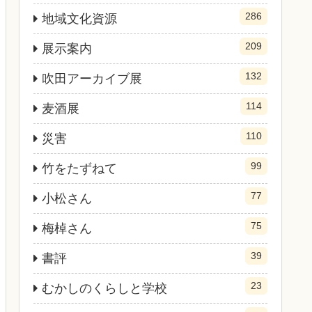
286
地域文化資源
209
展示案内
132
吹田アーカイブ展
114
麦酒展
110
災害
99
竹をたずねて
77
小松さん
75
梅棹さん
39
書評
23
むかしのくらしと学校