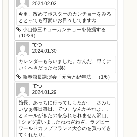
2024.02.02
今更、改めてポスターのカンチョーをみる
ととっても可愛いお目々してますね
小山修三キューカンチョーを発掘する
（10/29）
てつ
2024.01.30
カレンダーもらいました。なんだ、早くに
いくべきだったわ(笑)
新春館長講演会「元号と紀年法」（1/6）
てつ
2024.01.29
館長、あっちに行ってしもたか、、さみし
いなぁ毎日毎日、てつ、なんかやれよ、、
とメールがきたのを忘れられません沢山、
Tシャツ貰いましたねわざわざ、ラグビー
ワールドカップフランス大会のを買ってき
てくれたり...