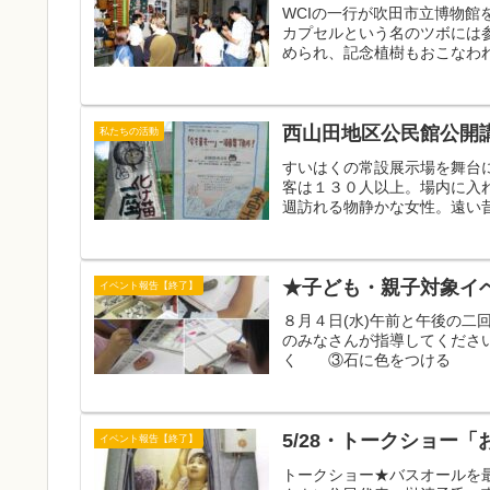
WCIの一行が吹田市立博物
カプセルという名のツボには
められ、記念植樹もおこなわれ
西山田地区公民館公開
私たちの活動
すいはくの常設展示場を舞台
客は１３０人以上。場内に入
週訪れる物静かな女性。遠い昔
★子ども・親子対象イ
イベント報告【終了】
８月４日(水)午前と午後の
のみなさんが指導してくださ
く ③石に色をつけ
5/28・トークショー
イベント報告【終了】
トークショー★バスオールを