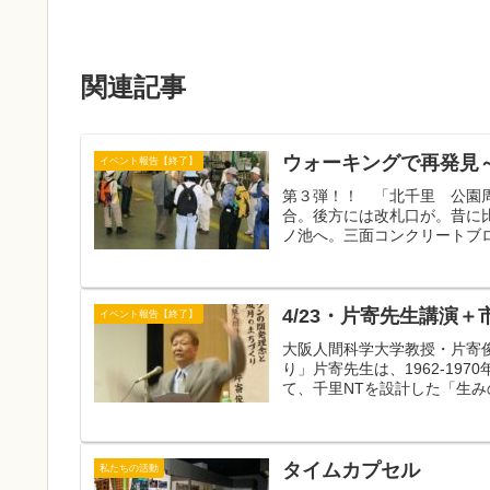
関連記事
ウォーキングで再発見
イベント報告【終了】
第３弾！！ 「北千里 公園
合。後方には改札口が。昔に
ノ池へ。三面コンクリートブロ
4/23・片寄先生講演
イベント報告【終了】
大阪人間科学大学教授・片寄
り」片寄先生は、1962-1
て、千里NTを設計した「生み
タイムカプセル
私たちの活動