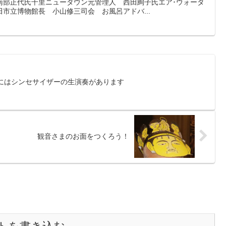
南部正代氏千里ニュータウン元管理人 西田絢子氏エア･ウォータ
市立博物館長 小山修三司会 お風呂アドバ...
）にはシンセサイザーの生演奏があります
観音さまのお面をつくろう！