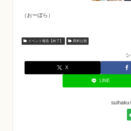
（おーぼら）
イベント報告【終了】
西村公朝
シ
X
LINE
suiha