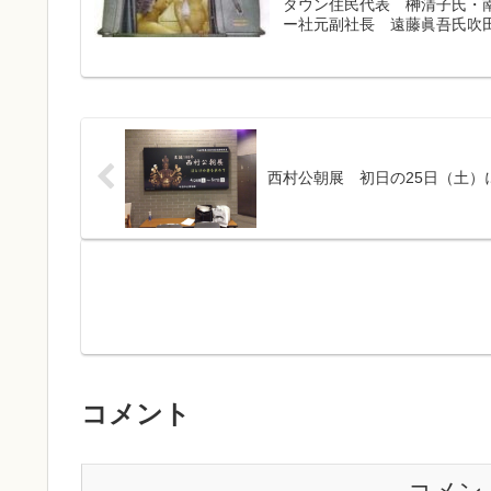
タウン住民代表 榊清子氏・
ー社元副社長 遠藤眞吾氏吹田
西村公朝展 初日の25日（土
コメント