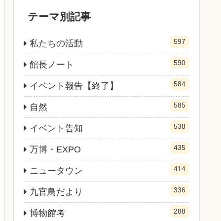
テーマ別記事
597
私たちの活動
590
館長ノート
584
イベント報告【終了】
585
自然
538
イベント告知
435
万博・EXPO
414
ニュータウン
336
九官鳥だより
288
博物館考