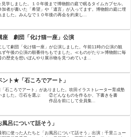
館を見学しました。１０年後まで博物館の庭で眠るタイムカプセル。
参加者が書いた「希望」や「遺言」が入ってます。博物館の庭に埋
ました。みんなで１０年後の再会を約束し...
講座 劇団「化け猫一座」公演
にして劇団「化け猫一座」が公演しました。午前11時の公演の観
れず午後の公演の順番待ちもでました。≪ものがたり≫博物館に毎
の歴史を想いぼんやり展示物を見つめていま...
ベント★「石ころでアート」
二回「石ころでアート」がありました。吹田イラストレーター育成塾
いました。①石を選ぶ ②どんなものを作るか、下書きを書
る 作品を前にして全員集...
「お風呂について話そう」
最初に使った人たちと「お風呂について話そう」出演：千里ニュー