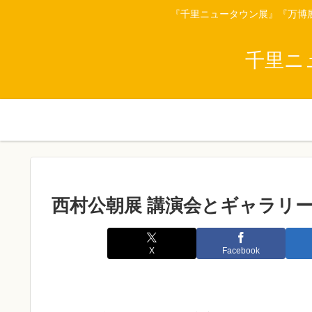
『千里ニュータウン展』『万博
千里ニ
西村公朝展 講演会とギャラリ
X
Facebook