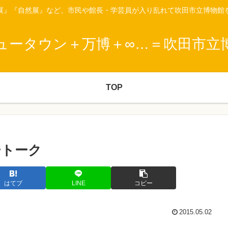
展』『自然展』など、市民や館長・学芸員が入り乱れて吹田市立博物館
ュータウン＋万博＋∞…＝吹田市立
TOP
ートーク
はてブ
LINE
コピー
2015.05.02