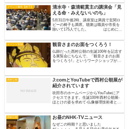
れます。山折氏は国際日本文化研究セン
ターの第3代所長をつとめ、宗教評論家と
清水寺・森清範貫主の講演会「見
イベント報告【終了】
しても高名な...
える命・みえないいのち」
5月31日午後2時、講座室は満員で玄関ロ
ビーの椅子も満席。聴衆は職員や市長を
除いて175人でした。 はじめに後
藤市長と中牧館長のあいさつに続いて森
清範貫主の講演がありました。毎年「今
年の漢字」を書いてるので有名ですが、
観音さまのお面をつくろう！
イベント告知
マスコミでは背中...
仏師だった西村公朝の生誕100年を記念す
る展覧会にちなんで、「観音さまのお面
をつくろう!」というワークショップが来
たる5月23日（土）と30日（土）にひらか
れます。このたび、その観音さまのお面
のモデルができあがりました。紙製の十
一面観音です...
J:comとYouTubeで西村公朝展が
西村公朝
紹介されています
吹田市のホームページからYouTubeにア
クセスできます。生誕100年西村公朝展-
ほとけの姿を求めて-仏像修理技術者と仏
師、僧侶、市立博物館館長としての顔を
持つ西村公朝さんの足跡を、仏像修理技
術者を中心に修理に携わった仏像や資料
お昼のNHK-TVニュース
西村公朝
などの展示物...
なぜこの時期？と思いました
が・・・・、５月１６日のお昼のＮＨＫ