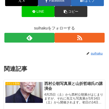
X
Facebook
はてブ
LINE
コピー
suihakuをフォローする
suihaku
関連記事
西村公朝写真展と山折哲雄氏の講
イベント告知
演会
4月25日（土）から西村公朝展がはじまり
ますが、それに先立ち写真展が3月14日
（土）から開催されます。初日の14日に
は午後2時から山折哲雄氏の講演会が開か