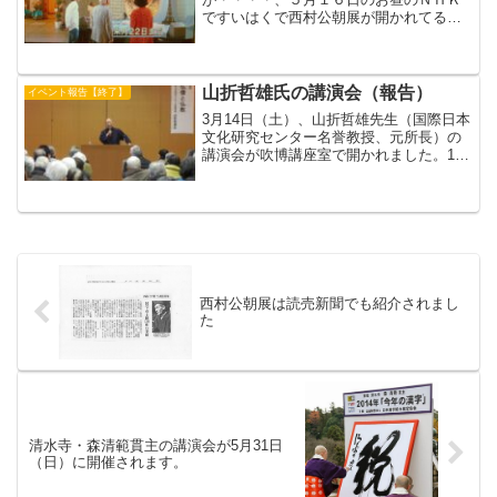
ですいはくで西村公朝展が開かれてるよ
と、展示物を紹介しながら報道していま
した。（おーぼら）
山折哲雄氏の講演会（報告）
イベント報告【終了】
3月14日（土）、山折哲雄先生（国際日本
文化研究センター名誉教授、元所長）の
講演会が吹博講座室で開かれました。170
の椅子席がほぼ満杯の盛況ぶりでした
が、講演内容も盛りだくさんでした。先
生は印相の結び方から説き起こし、神像
の文明比較をおこな...
西村公朝展は読売新聞でも紹介されまし
た
清水寺・森清範貫主の講演会が5月31日
（日）に開催されます。