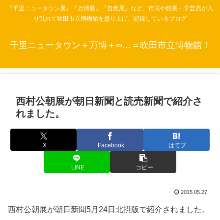
『千里ニュータウン展』『万博展』『自然展』など、市民や館長・学芸員が入
り乱れて吹田市立博物館を盛り上げ、記録しているブログ
千里ニュータウン＋万博＋∞…＝吹田市立博物館！
西村公朝展が朝日新聞と読売新聞で紹介さ
れました。
X
Facebook
はてブ
LINE
コピー
2015.05.27
西村公朝展が朝日新聞5月24日北摂版で紹介されました。