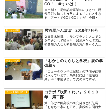
GO！ ＠すいはく
≪市制７０周年記念事業≫のひとつ、現
代美術を愉しもう塾による「まちと生き
る・アートでGO！GO！」が、今日と明
日（６月５日～６日)、すいはくで開催さ
れています。「みんなで創ろう！カラリ
ン村のお祭り」と題して、貝・布・ペッ
居酒屋たんぽぽ 2010年7月号
私たちの活動
トボトルキャップなど...
２８日水曜日、。サンフランシスコで２
０年過ごして帰国早々居酒屋たんぽぽに
初参加の人など初参加の方が５～６人。
さらに、まちがって先週来た人もあらた
めていらっしゃるなど今月もおおいに盛
り上がりました。明日２９日の朝日新聞
朝刊に博物館夏季展が掲載...
「むかしのくらしと学校」展の準
私たちの活動
備着々
「ニュータウン半世紀展」の準備が佳境
に入っています。局所的には「職場放
棄」や「午前さま」で火の車ですが。そ
れを後目に「むかしのくらしと学校」展
のほうは着々と準備が進んでいるようで
す。昨日（3日）も実行委員会の面々が集
コラボ『吹田くわい』２０１０
イベント報告【終了】
まり、男性陣は工作、女性...
年 第二部
第二部は吹田高校の研究発表と紙芝居
「おせち一家のお正月」実践報告関西大