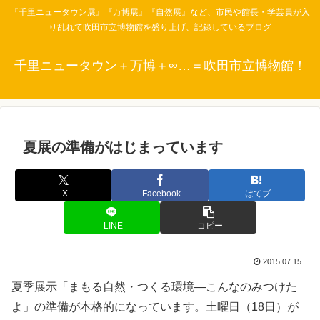
『千里ニュータウン展』『万博展』『自然展』など、市民や館長・学芸員が入
り乱れて吹田市立博物館を盛り上げ、記録しているブログ
千里ニュータウン＋万博＋∞…＝吹田市立博物館！
夏展の準備がはじまっています
X
Facebook
はてブ
LINE
コピー
2015.07.15
夏季展示「まもる自然・つくる環境―こんなのみつけた
よ」の準備が本格的になっています。土曜日（18日）が