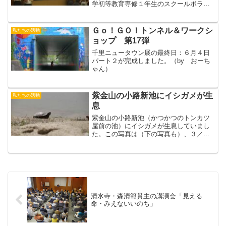
学初等教育専修１年生のスクールボラン
ティア報告吹田市立北山田小学校でおこ
なった「ひとりひとバケツの栽培学習」
NPO法人すいた環境学習協会の稲山三郎
Ｇｏ！ＧＯ！トンネル＆ワークシ
私たちの活動
さんが「環境学習と吹田く...
ョップ 第17弾
千里ニュータウン展の最終日：６月４日
パート２が完成しました。（by おーち
ゃん）
紫金山の小路新池にイシガメが生
私たちの活動
息
紫金山の小路新池（かつかつのトンカツ
屋前の池）にイシガメが生息していまし
た。この写真は（下の写真も）、３／１
４(日）にモニ１０００*植物調査をしてい
たとき、特別参加された神戸大学の武田
義明先生が撮られたものです。イシガメ
は甲羅のしっぽ側がギ...
清水寺・森清範貫主の講演会「見える
命・みえないいのち」