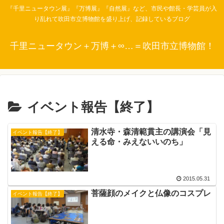
『千里ニュータウン展』『万博展』『自然展』など、市民や館長・学芸員が入
り乱れて吹田市立博物館を盛り上げ、記録しているブログ
千里ニュータウン＋万博＋∞…＝吹田市立博物館！
イベント報告【終了】
清水寺・森清範貫主の講演会「見
イベント報告【終了】
える命・みえないいのち」
2015.05.31
菩薩顔のメイクと仏像のコスプレ
イベント報告【終了】