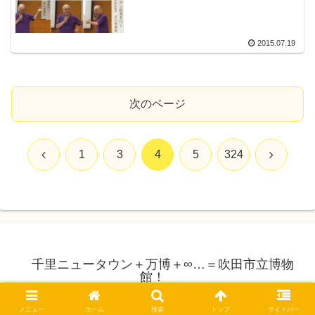
2015.07.19
次のページ
前
次
1
3
4
5
324
へ
へ
千里ニュータウン＋万博＋∞…＝吹田市立博物
館！
© 2005 千里ニュータウン＋万博＋∞…＝吹田市立博物館！.
メニュー
ホーム
検索
トップ
サイドバー