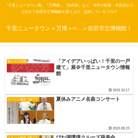
『千里ニュータウン展』『万博展』『自然展』など、市民や館長・学芸員が入
り乱れて吹田市立博物館を盛り上げ、記録しているブログ
千里ニュータウン＋万博＋∞…＝吹田市立博物館！
「アイデアいっぱい！千里の一戸
私たちの活動
建て」展＠千里ニュータウン情報
館
2015.10.17
夏休みアニメ名曲コンサート
イベント報告【終了】
2015.08.23
びわ湖環境クルーズ発表会
イベント報告【終了】