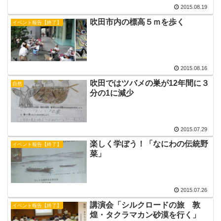
2015.08.19
吹田市内の標高５ｍを歩く
イベント報告【終了】
2015.08.16
吹田ではツバメの巣が12年間に３
自然
分の1に減少
2015.07.29
楽しく学ぼう！「なにわの伝統野
イベント報告【終了】
菜」
2015.07.26
講演会「シルクロードの旅 敦
イベント報告【終了】
煌・タクラマカン砂漠を行く」