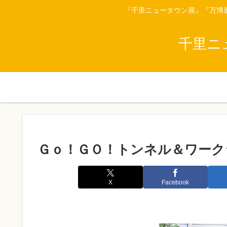
『千里ニュータウン展』『万博
千里ニ
Ｇｏ！ＧＯ！トンネル＆ワーク
X
Facebook