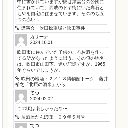
中に書かれていますが彼は津雲台の公団に
住まれていて、西成のドヤ街にいた高石と
もやを自宅に住ませています。そののち五
つの赤い...
講演会 吹田操車場と吹田事件
カリーナ
2024.10.01
吹田市に住んでいた子供のころお酒を作っ
てる所があったように思う。その頃の地名
は、吹田市山田下。遠い記憶ですが。1965
年ぐらいでしょうか。
吹田の地酒：２／１８博物館トーク 藤井
裕之「北摂の酒米」から
てつ
2024.02.02
この頃は楽しかったな〜
居酒屋たんぽぽ ０９年５月号
てつ