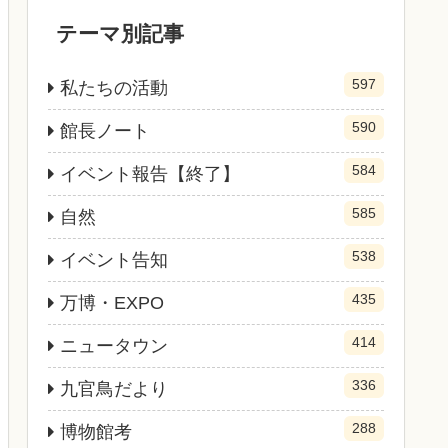
テーマ別記事
597
私たちの活動
590
館長ノート
584
イベント報告【終了】
585
自然
538
イベント告知
435
万博・EXPO
414
ニュータウン
336
九官鳥だより
288
博物館考