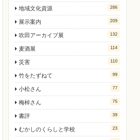
286
地域文化資源
209
展示案内
132
吹田アーカイブ展
114
麦酒展
110
災害
99
竹をたずねて
77
小松さん
75
梅棹さん
39
書評
23
むかしのくらしと学校