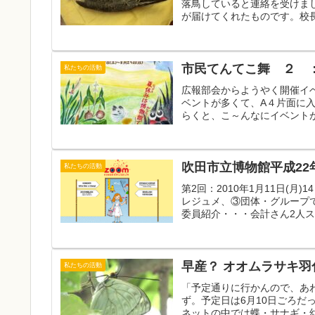
落鳥していると連絡を受けま
が届けてくれたものです。校長
市民てんてこ舞 ２ 
私たちの活動
広報部会からようやく開催イ
ベントが多くて、A４片面に
らくと、こ～んなにイベントが
吹田市立博物館平成22年
私たちの活動
第2回：2010年1月11日(月
レジュメ、③団体・グループ
委員紹介・・・会計さん2人ス
早産？ オオムラサ
私たちの活動
「予定通りに行かんので、あ
ず。予定日は6月10日ごろだ
ネットの中では蝶・サナギ・幼