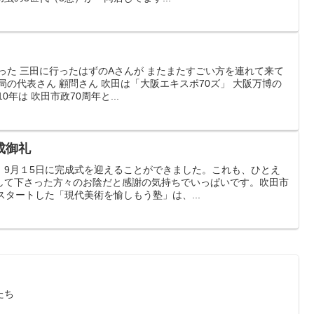
った 三田に行ったはずのAさんが またまたすごい方を連れて来て
局の代表さん 顧問さん 吹田は「大阪エキスポ70ズ」 大阪万博の
0年は 吹田市政70周年と...
成御礼
、9月１5日に完成式を迎えることができました。これも、ひとえ
して下さった方々のお陰だと感謝の気持ちでいっぱいです。吹田市
スタートした「現代美術を愉しもう塾」は、...
たち