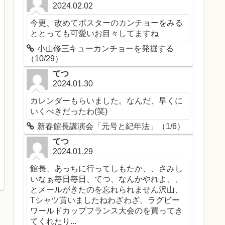
2024.02.02
今更、改めてポスターのカンチョーをみる
ととっても可愛いお目々してますね
小山修三キューカンチョーを発掘する
（10/29）
てつ
2024.01.30
カレンダーもらいました。なんだ、早くに
いくべきだったわ(笑)
新春館長講演会「元号と紀年法」（1/6）
てつ
2024.01.29
館長、あっちに行ってしもたか、、さみし
いなぁ毎日毎日、てつ、なんかやれよ、、
とメールがきたのを忘れられません沢山、
Tシャツ貰いましたねわざわざ、ラグビー
ワールドカップフランス大会のを買ってき
てくれたり...