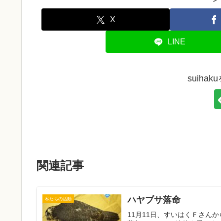
X
LINE
suiha
関連記事
ハヤブサ落命
私たちの活動
11月11日、すいはくＦさん