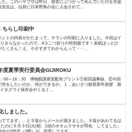
した。このハヤブサは昨日、校舎にぶつかって死んでいたのを生徒
先生は、以前に日本野鳥の会に入会されて...
：ちらし印刷中
ベントの内容がかたまって、チラシの印刷に入りました。今回はイ
入りきらなかったので、A３二つ折りの特別版です！表紙ぱっとひ
たくさん！え、小さすぎてわからんって・・...
度夏季実行委員会GIJIROKU
)14：00～16：30 博物館講座室配布プリント①前回議事録、②今回
で何をしたいのか、何ができるか。１．あいさつ館長新年挨拶 新
イタクワイ保存会やくるく...
キ羽化しました。
わててます。」とＳ翁からメールが届きました。Ｓ翁があわてるは
ったのに６月３日(火)朝、1頭のオオムラサキが羽化 してました。
虫の3世代（3態）が 同居してます...