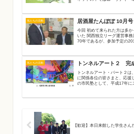
居酒屋たんぽぽ 10月号
私たちの活動
今回 初めて来られた方は多か
いた 関西独立リーグ運営事務
70年であるが、参加予定の201
トンネルアート２ 完
私たちの活動
トンネルアート・パート２は
に関係各位の皆さまと、応援
の市民塾として、平成17年に
【歓迎】本日来館した学生さん