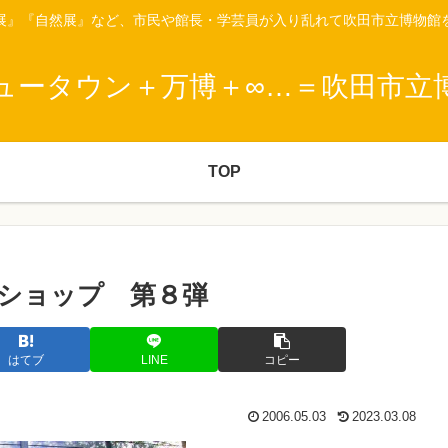
展』『自然展』など、市民や館長・学芸員が入り乱れて吹田市立博物館
ュータウン＋万博＋∞…＝吹田市立
TOP
ショップ 第８弾
はてブ
LINE
コピー
2006.05.03
2023.03.08