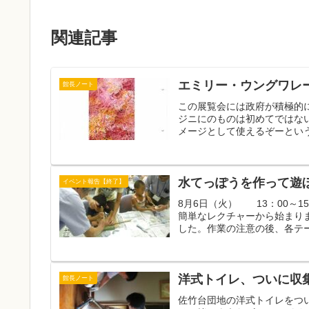
関連記事
エミリー・ウングワレ
館長ノート
この展覧会には政府が積極的
ジニにのものは初めてではな
メージとして使えるぞーという
水てっぽうを作って遊
イベント報告【終了】
8月6日（火） 13：00～1
簡単なレクチャーから始まり
した。作業の注意の後、各テー
洋式トイレ、ついに収
館長ノート
佐竹台団地の洋式トイレをつ