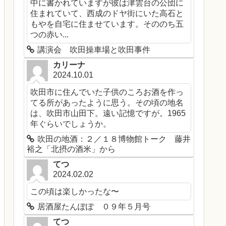
中に書かれていますが彼は津雲台の公団に
住まれていて、西成のドヤ街にいた高石と
もやを自宅に住ませています。そののち五
つの赤い...
講演会 吹田操車場と吹田事件
カリーナ
2024.10.01
吹田市に住んでいた子供のころお酒を作っ
てる所があったように思う。その頃の地名
は、吹田市山田下。遠い記憶ですが。1965
年ぐらいでしょうか。
吹田の地酒：２／１８博物館トーク 藤井
裕之「北摂の酒米」から
てつ
2024.02.02
この頃は楽しかったな〜
居酒屋たんぽぽ ０９年５月号
てつ