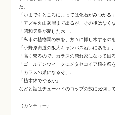
た。
「いまでもところによっては化石がみつかる
「アズキ火山灰層まで出るが、その後はなく
「昭和天皇が愛した木」、
「私市の植物園の枝を、方々に挿し木するの
「小野原街道の阪大キャンパス沿いにある」
「高く繁るので、カラスの隠れ家になって困
「ゴールデンウィークにメタセコイア植樹祭
「カラスの巣になるぞ」、
「植木鉢でやるか」
などと話はチューハイのコップの数に比例し
（カンチョー）