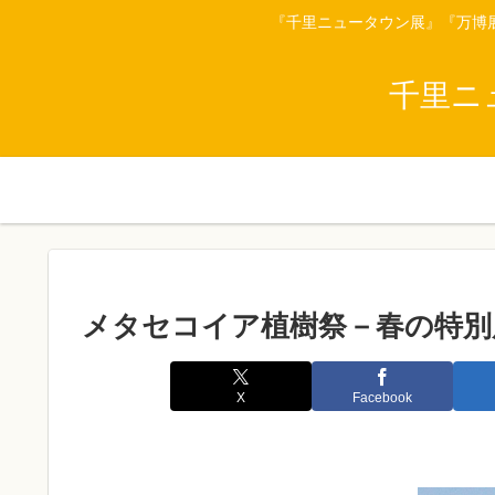
『千里ニュータウン展』『万博
千里ニ
メタセコイア植樹祭－春の特別
X
Facebook