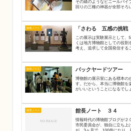
その緒のようなビニールパイ
回りの三種の神器が全部そろい
「さわる 五感の挑戦 P
館長ノート
この展示は実験展示として、
くは地方博物館としての役割
考え、追求して全国発信するこ
バックヤードツアー
館長ノート
博物館の展示室にある標本の
す。だから、本当に博物館を
がいいということになるでしょ
館長ノート ３４
館長ノート
情報時代の博物館ブログが２
市民委員会が、独自に立ち上げ
が、3ヶ月で、100件になり、