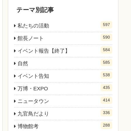
テーマ別記事
597
私たちの活動
590
館長ノート
584
イベント報告【終了】
585
自然
538
イベント告知
435
万博・EXPO
414
ニュータウン
336
九官鳥だより
288
博物館考