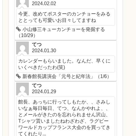
2024.02.02
今更、改めてポスターのカンチョーをみる
ととっても可愛いお目々してますね
小山修三キューカンチョーを発掘する
（10/29）
てつ
2024.01.30
カレンダーもらいました。なんだ、早くに
いくべきだったわ(笑)
新春館長講演会「元号と紀年法」（1/6）
てつ
2024.01.29
館長、あっちに行ってしもたか、、さみし
いなぁ毎日毎日、てつ、なんかやれよ、、
とメールがきたのを忘れられません沢山、
Tシャツ貰いましたねわざわざ、ラグビー
ワールドカップフランス大会のを買ってき
てくれたり...