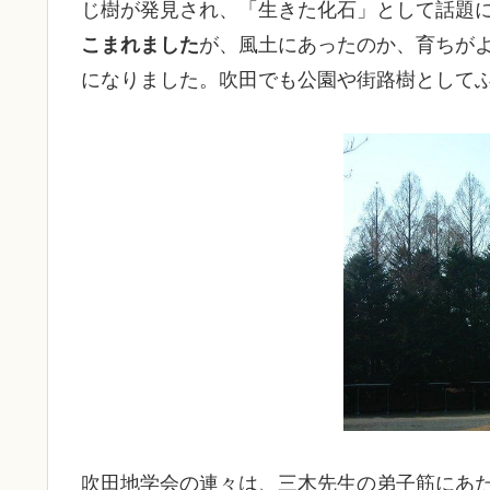
じ樹が発見され、「生きた化石」として話題
こまれました
が、風土にあったのか、育ちが
になりました。吹田でも公園や街路樹として
吹田地学会の連々は、三木先生の弟子筋にあ