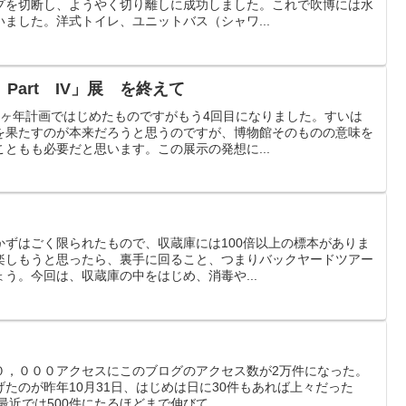
プを切断し、ようやく切り離しに成功しました。これで吹博には水
ました。洋式トイレ、ユニットバス（シャワ...
art IV」展 を終えて
5ヶ年計画ではじめたものですがもう4回目になりました。すいは
を果たすのが本来だろうと思うのですが、博物館そのものの意味を
ともも必要だと思います。この展示の発想に...
かずはごく限られたもので、収蔵庫には100倍以上の標本がありま
楽しもうと思ったら、裏手に回ること、つまりバックヤードツアー
う。今回は、収蔵庫の中をはじめ、消毒や...
０，０００アクセスにこのブログのアクセス数が2万件になった。
たのが昨年10月31日、はじめは日に30件もあれば上々だった
最近では500件にたるほどまで伸びて...