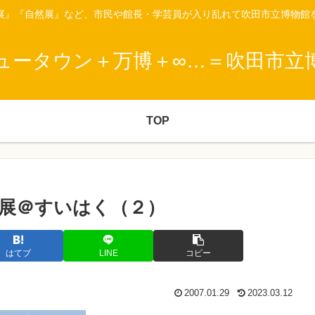
展』『自然展』など、市民や館長・学芸員が入り乱れて吹田市立博物館
ュータウン＋万博＋∞…＝吹田市立
TOP
展＠すいはく（２）
はてブ
LINE
コピー
2007.01.29
2023.03.12