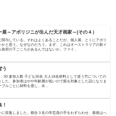
ー展～アボリジニが生んだ天才画家～(その４）
に関与している。それはよくあることだが、個人展、とくにアボリ
いかと思う。なぜなのだろう。まず、これはオーストラリアの新イ
政府の下ごころがあるんではないか。ファイ...
ぼう
5：30 参加人数 子ども30名 大人18名材料として使う竹についての
ました。参加者はやや年齢層が低いので親を対象とした話になりま
ブルごとに材料を渡し、水...
集！
いに収集しました。都合３名の学芸員の手をわずらわせ、最後はへ