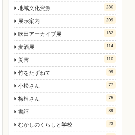
286
地域文化資源
209
展示案内
132
吹田アーカイブ展
114
麦酒展
110
災害
99
竹をたずねて
77
小松さん
75
梅棹さん
39
書評
23
むかしのくらしと学校