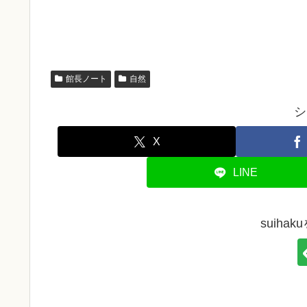
館長ノート
自然
シ
X
LINE
suiha