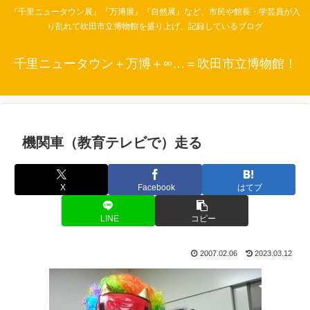
『千里ニュータウン展』『万博展』『自然展』など、市民や館長・学芸員が入
り乱れて吹田市立博物館を盛り上げ、記録しているブログ
千里ニュータウン＋万博＋∞…＝吹田市立博物館！
機関車（教育テレビで）走る
X
Facebook
はてブ
LINE
コピー
2007.02.06
2023.03.12