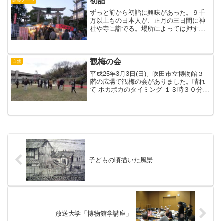
初詣
館長ノート
ずっと前から初詣に興味があった。９千
万以上もの日本人が、正月の三日間に神
社や寺に詣でる。場所によっては押すな
押すなの大混雑で、全体としてみればイ
スラム教のメッカの人出など目じゃない
のだ。日本人は何と信心深いのだろうと
アメリカの学者におどろか...
観梅の会
自然
平成25年3月3日(日)、吹田市立博物館３
階の広場で観梅の会がありました。晴れ
て ポカポカのタイミング １３時３０分か
ら。琴のＢＧＭが流れる中、中牧館長の
挨拶・西本 文化財保護課主幹の紫金山
の生い立ち・自然と草木草花のお話を聞
き・・・・７０...
子どもの頃描いた風景
放送大学「博物館学講座」