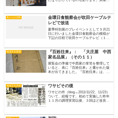
では今年もやります、おもちつき！１２
月１２日（土）午前１０時から。申込み
不要、参加無料。みんなでついて、まる
めて、食べましょう！...
金環日食観察会が吹田ケーブルテ
私たちの活動
レビで放送
夏季特別展のプレイベントとして５月21
日に行いました金環日食観察会の模様が
下記の日程で吹田ケーブルテレビ（１１
チャンネル）で放送されますのでお知ら
せします。６月１日（金）～６月７日
（木）９時（土・日曜は８時）、１２
『百姓往来』： 「大庄屋 中西
地域文化資源
時、１５時、１８時、２２時...
家名品展」（その１１）
展覧会の準備で中西家の箪笥を整理して
いると、表に『百姓往来』と書かれた版
本が出てきました。『百姓往来』は、農
家の子弟向けに発行された「往来物（お
うらいもの）」と呼ばれる初歩教育の教
科書の一つです。『田舎往来』（宝暦
ワサビその後
地域文化資源
8（1758）年刊）が普及...
ワサビの件（blog→2011/11/22、11/23）
ついて、続報です。初めて実施した昨年
１１月の調理実習以後、３回ほど改良を
重ね、以前小山カンチョーが口にされた
頃に比べると料理内容も数段レベルアッ
プしました。そこで、今回の活動の依頼
主で...