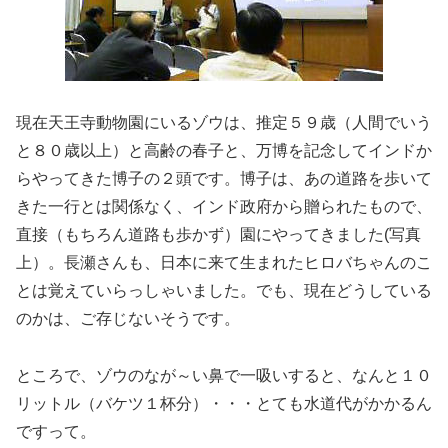
現在天王寺動物園にいるゾウは、推定５９歳（人間でいう
と８０歳以上）と高齢の春子と、万博を記念してインドか
らやってきた博子の２頭です。博子は、あの道路を歩いて
きた一行とは関係なく、インド政府から贈られたもので、
直接（もちろん道路も歩かず）園にやってきました(写真
上）。長瀬さんも、日本に来て生まれたヒロバちゃんのこ
とは覚えていらっしゃいました。でも、現在どうしている
のかは、ご存じないそうです。
ところで、ゾウのなが～い鼻で一吸いすると、なんと１０
リットル（バケツ１杯分）・・・とても水道代がかかるん
ですって。