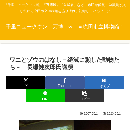
『千里ニュータウン展』『万博展』『自然展』など、市民や館長・学芸員が入
り乱れて吹田市立博物館を盛り上げ、記録しているブログ
千里ニュータウン＋万博＋∞…＝吹田市立博物館！
ワニとゾウのはなし－絶滅に瀕した動物た
ち－ 長瀬健次郎氏講演
X
Facebook
はてブ
LINE
コピー
2007.05.14
2023.03.14