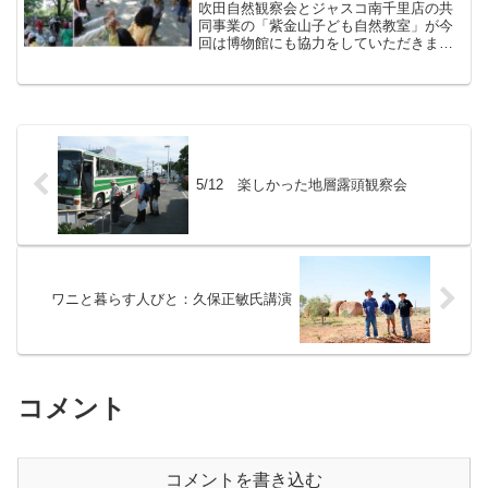
吹田自然観察会とジャスコ南千里店の共
同事業の「紫金山子ども自然教室」が今
回は博物館にも協力をしていただきまし
た。以下、参加者からの投稿です。
**********************午前中、紫金山に集合
しラジオ体操とゲーム。遊歩道を初め
て...
5/12 楽しかった地層露頭観察会
ワニと暮らす人びと：久保正敏氏講演
コメント
コメントを書き込む