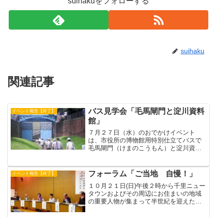
suihakuをフォローする
suihaku
関連記事
バス見学会「毛馬閘門と淀川資料
イベント報告【終了】
館」
７月２７日（水）のおでかけイベント
は、市役所の博物館用特別仕立てバスで
毛馬閘門（けまのこうもん）と淀川資料
館へ！（募集定員20名）すいた市民環境
会議のブログに詳しいレポートがありま
すのでご覧ください。（カンチョー、写
フォーラム「ご当地 自慢！」
イベント報告【終了】
真MK）
１０月２１日(日)午後２時から千里ニュー
タウンおよびその周辺にお住まいの地域
の重要人物が集まって半世紀を迎えた千
里ニュータウンの現状と今後の夢を語る
フォーラムがありました。司会は建築