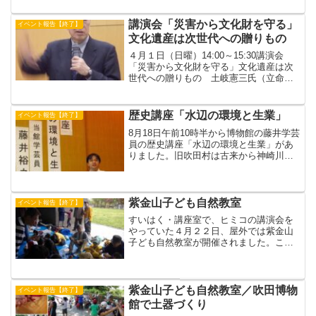
家・画家 冷水隆治さん・青山台地区青
少年対策委員会委員長 ...
講演会「災害から文化財を守る」
イベント報告【終了】
文化遺産は次世代への贈りもの
４月１日（日曜）14:00～15:30講演会
「災害から文化財を守る」文化遺産は次
世代への贈りもの 土岐憲三氏（立命館
大学歴史都市防災研究センター長）文化
財防災における小松左京氏1995/01 阪神
淡路大震災発生1997/10 地震災害から
歴史講座「水辺の環境と生業」
イベント報告【終了】
文...
8月18日午前10時半から博物館の藤井学芸
員の歴史講座「水辺の環境と生業」があ
りました。旧吹田村は古来から神崎川の
増水と堤防決壊による水害のくりかえし
だった。常に湿地状態だったので冬に麦
や菜の花を植えるといった二毛作はでき
なかった。そのよう...
紫金山子ども自然教室
イベント報告【終了】
すいはく・講座室で、ヒミコの講演会を
やっていた４月２２日、屋外では紫金山
子ども自然教室が開催されました。この
教室は、小学校１～６年生の子どもたち
を対象に、紫金山の自然に触れながら、
自然に対する興味・関心をそだて、命の
尊さを知ってもらおうと、...
紫金山子ども自然教室／吹田博物
イベント報告【終了】
館で土器づくり