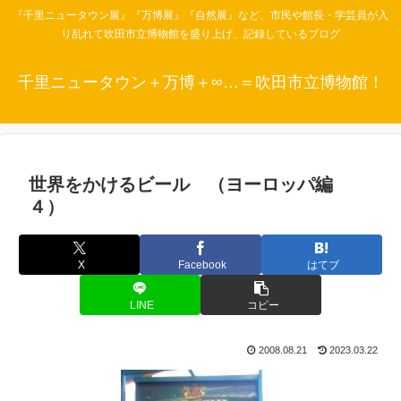
『千里ニュータウン展』『万博展』『自然展』など、市民や館長・学芸員が入
り乱れて吹田市立博物館を盛り上げ、記録しているブログ
千里ニュータウン＋万博＋∞…＝吹田市立博物館！
世界をかけるビール （ヨーロッパ編
４）
X
Facebook
はてブ
LINE
コピー
2008.08.21
2023.03.22