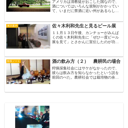
アメリカは清教徒がおこした国なので、
酒についてはいろんな規制がかかってい
て、いまだに禁酒に近い州があるらし
い。比較的自由だとされるカリフォルニ
アでも、私がいったディビスのまちで
は、30年程前まではまだウィスキーな
佐々木利和先生と見るビール展
展示案内
ど、強い酒は大学から1マイル...
１１月１３日午後、カンチョーがみんぱ
くの佐々木利和先生に「ぜひ一度ビール
展を見て」とさかんに宣伝したのが功を
奏して、ついに見学にきていただきまし
た。さすが東博仕込みの「モノ」派の
佐々木先生、じっくりと見学しておられ
ました。「ここで田能村直入...
酒の飲み方（２） 農耕民の場合
館長ノート
狩猟採集社会にはサケがなかったので、
彼らは飲み方を知らなかったという説を
前回のべた。農耕社会では栽培物の余剰
で大量の酒を造ることができるので飲み
方が変わる。とくに、秋の収穫後にサケ
をともなった大宴会が開かれることがそ
れを示している。柳田国男...