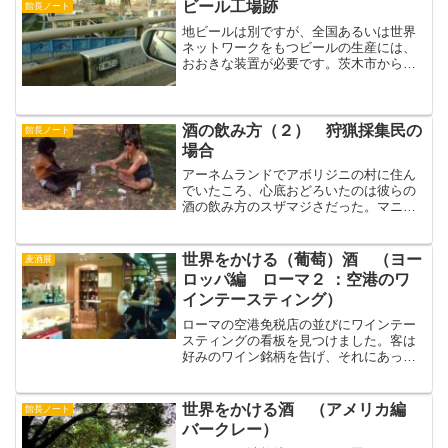
ビール工場跡
館長ノート
地ビールは別ですが、全国あるいは世界
ネットワークをもつビールの生産には、
おおきな装置が必要です。茨木市から撤
退したＳビール工場の跡地整備が始まっ
ています。ガンバ大阪のフランチャイズ
として、球技場をつくるという案があっ
たそうですが、渋滞の道路...
酒の飲み方（２） 狩猟採集民の
館長ノート
場合
アーネムランドでアボリジニの村に住ん
でいたころ、心底おどろいたのは彼らの
酒の飲み方のスザマジさだった。マニン
グリダという町（地方行政の中心）に
は、月に２回、ダーウィンから食糧など
生活必需品を積んだ船がやってくる。潮
世界をかける（葡萄）酒 （ヨー
麦酒展
の加減で入港時間は決まって...
ロッパ編 ローマ２ ：空港のワ
インテースティング）
ローマの空港免税店の並びにワインテー
スティングの看板を見つけました。客は
好みのワイン銘柄を告げ、それにあった
チーズやハム類を選んで出発までの待ち
時間をゆったり楽しんでました。さすが
イタリアと感心しました。（長江）
世界をかける酒 （アメリカ編
館長ノート
バークレー）