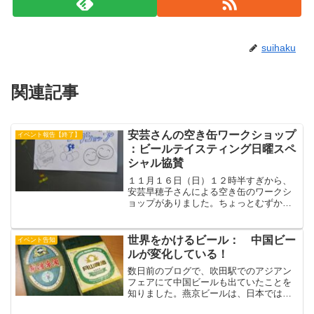
suihaku
関連記事
安芸さんの空き缶ワークショップ
イベント報告【終了】
：ビールテイスティング日曜スペ
シャル協賛
１１月１６日（日）１２時半すぎから、
安芸早穂子さんによる空き缶のワークシ
ョップがありました。ちょっとむずかし
かったかな。世界には、空き缶で、こー
んなオートバイや自動車をつくっちゃう
人もいるんですね。みんぱくのミュージ
世界をかけるビール： 中国ビー
イベント告知
アムショップで売っていた...
ルが変化している！
数日前のブログで、吹田駅でのアジアン
フェアにて中国ビールも出ていたことを
知りました。燕京ビールは、日本ではな
かなか手に入りません。日本人にとっ