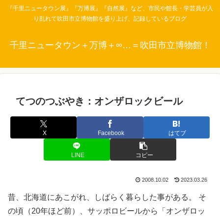
『千里ニュータウン展』『万博展』『自然展』など、市民や館長・学芸員が入
り乱れて吹田市立博物館を盛り上げ、記録しているブログ
千里ニュータウン＋万博＋∞…＝吹田市立博物館！
てつのつぶやき：オンザロックビール
X
Facebook
はてブ
LINE
コピー
2008.10.02
2023.03.26
昔、北海道にあこがれ、しばらく暮らした事がある。 そ
の頃（20年ほど前）、サッポロビールから「オンザロッ