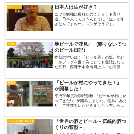
て、中国ビールと言えば、青島ビール。
しかし、中国に行ってみると、各都市で
日本人は生が好き？
館長ノート
所謂「地ビール」があります...
ニワカ勉強に疲れたのでチョット寄り
道。日本人ってほうんとうに「生」がす
きなんですねー。スシがそうです。「米
飯でつくったボールの上にサカナをのっ
けて生で食うなんてなんて気持ちわるー
い」とアメリカ人によくいわれました。
そういえばアボリジニの人た...
地ビールで花見♪ (懲りないてつ
麦酒展
のビール日記）
昨秋のすいはく「ビール展」の際、地ビ
ールブログを書く為にとても世話になっ
た京都・西陣千本今出川上ル「山岡酒
店」さんが、賀茂川で 地ビールメイン
の花見を開催されるというので混ぜても
らった。毎年の恒例行事なのだそうだ。
『ビールが村にやってきた！』
麦酒展
四条烏丸の地ビールにこだわ...
が開幕した！
平成20年度秋季特別展 『ビールが村にや
ってきた!』 が開幕しました。開幕にあた
り、ご挨拶をいただきました（右から、
阪口市長、瀬石アサヒビール吹田工場総
務部長、夜久吹田市商工会議所会頭、小
山館長）。ニュータウン、万博、竹、そ
「世界の酒とビール－伝統的酒つ
イベント報告【終了】
してビール。一昨...
くりの類型－」