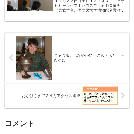
１１月２２日（土）１３：３０～、アサ
ヒビールゲストハウスで、石毛直道氏
（民族学者、国立民族学博物館名誉教
授、同前館長）の講演「世界の酒とビー
ル－伝統的酒つくりの類型－」がありま
した。伝統的な酒の類型を、原料からみ
ると、糖分の酒とでんぷんの酒...
つるつるとしなやかに、ざらざらとした
たかに
おかげさまで２４万アクセス達成
コメント