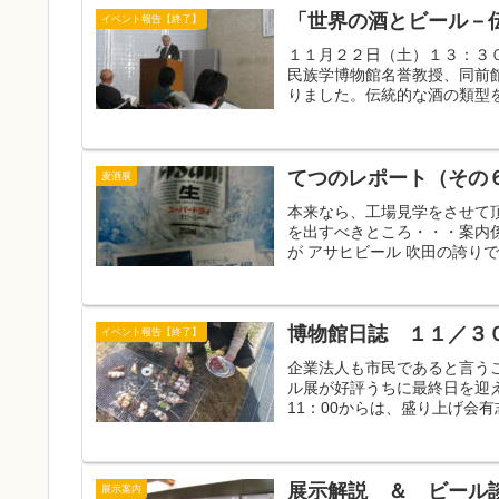
「世界の酒とビール－
イベント報告【終了】
１１月２２日（土）１３：３
民族学博物館名誉教授、同前
りました。伝統的な酒の類型を
てつのレポート（その
麦酒展
本来なら、工場見学をさせて
を出すべきところ・・・案内
が アサヒビール 吹田の誇りです
博物館日誌 １１／３
イベント報告【終了】
企業法人も市民であると言う
ル展が好評うちに最終日を迎
11：00からは、盛り上げ会有
展示解説 ＆ ビール
展示案内