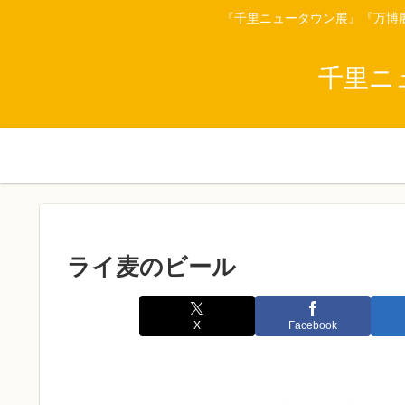
『千里ニュータウン展』『万博
千里ニ
ライ麦のビール
X
Facebook