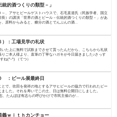
伝統的酒つくりの類型－」
０～、アサヒビールゲストハウスで、石毛直道氏（民族学者、国立
館長）の講演「世界の酒とビール－伝統的酒つくりの類型－」があ
、原料からみると、糖分の酒とでんぷんの酒...
６）：工場見学の礼状
頂いた上に無料で試飲までさせて貰ったんだから、こちらから礼状
係りご本人様より、直筆の丁寧なハガキが今日届きました♪さっす
ね(^-^) （てつ）
０ ：ビール展最終日
ことで、吹田を発祥の地とするアサヒビールの協力で行われたビー
えました。それを寿いでこの土、日は無料公開日にしました。
志、たんぽぽ有志らの呼びかけで市民主催のが...
談義ｗｉｔｈカンチョー