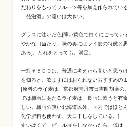
だわりをもってフルーツ等を加え作られてい
「発泡酒」の違いは大きい。
グラスに注いだ色[薄い黄色で白くにごっている
やかな口当たり、味の奥にはライ麦の特徴と
ある]、どれをとっても、満足。
一瓶￥５００は、普通に考えたら高いと思う
を知ると、飲まずにはおられないおすすめの
[原料のライ麦は、京都府南丹市日吉町胡麻の
では梅雨にあたるライ麦は、長雨に遭うと有
しい。梅雨の無い北海道以外、国内ではほと
化学肥料も使わず、天日干しをしている。]
すいはくで、ビール展をしなかったら、僕は