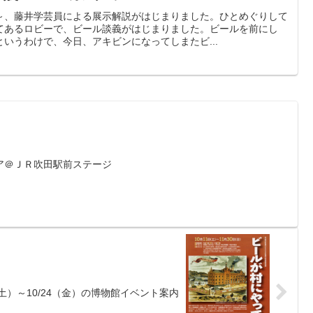
～、藤井学芸員による展示解説がはじまりました。ひとめぐりして
てあるロビーで、ビール談義がはじまりました。ビールを前にし
いうわけで、今日、アキビンになってしまたビ...
ア＠ＪＲ吹田駅前ステージ
8（土）～10/24（金）の博物館イベント案内