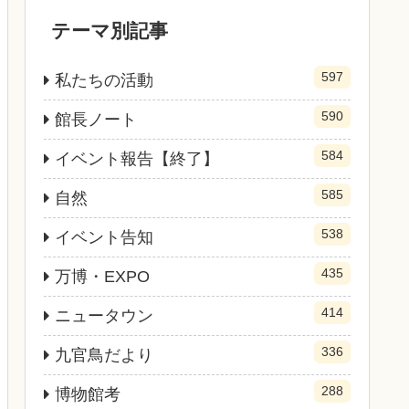
テーマ別記事
597
私たちの活動
590
館長ノート
584
イベント報告【終了】
585
自然
538
イベント告知
435
万博・EXPO
414
ニュータウン
336
九官鳥だより
288
博物館考