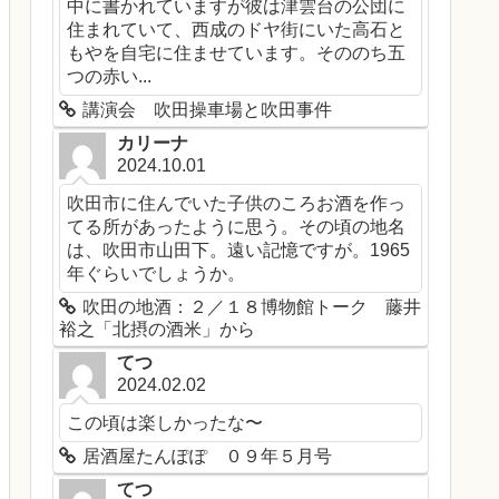
中に書かれていますが彼は津雲台の公団に
住まれていて、西成のドヤ街にいた高石と
もやを自宅に住ませています。そののち五
つの赤い...
講演会 吹田操車場と吹田事件
カリーナ
2024.10.01
吹田市に住んでいた子供のころお酒を作っ
てる所があったように思う。その頃の地名
は、吹田市山田下。遠い記憶ですが。1965
年ぐらいでしょうか。
吹田の地酒：２／１８博物館トーク 藤井
裕之「北摂の酒米」から
てつ
2024.02.02
この頃は楽しかったな〜
居酒屋たんぽぽ ０９年５月号
てつ