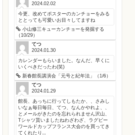
2024.02.02
今更、改めてポスターのカンチョーをみる
ととっても可愛いお目々してますね
小山修三キューカンチョーを発掘する
（10/29）
てつ
2024.01.30
カレンダーもらいました。なんだ、早くに
いくべきだったわ(笑)
新春館長講演会「元号と紀年法」（1/6）
てつ
2024.01.29
館長、あっちに行ってしもたか、、さみし
いなぁ毎日毎日、てつ、なんかやれよ、、
とメールがきたのを忘れられません沢山、
Tシャツ貰いましたねわざわざ、ラグビー
ワールドカップフランス大会のを買ってき
てくれたり...