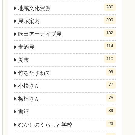
286
地域文化資源
209
展示案内
132
吹田アーカイブ展
114
麦酒展
110
災害
99
竹をたずねて
77
小松さん
75
梅棹さん
39
書評
23
むかしのくらしと学校