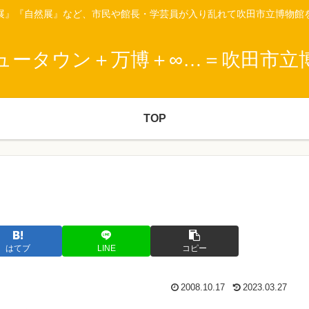
展』『自然展』など、市民や館長・学芸員が入り乱れて吹田市立博物館
ュータウン＋万博＋∞…＝吹田市立
TOP
はてブ
LINE
コピー
2008.10.17
2023.03.27