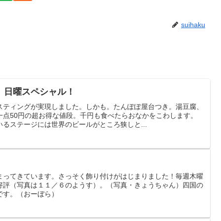
suihaku
 日曜スペシャル！
スティングが実現しました。しかも。たんぽぽ屋台つき。湯豆腐、
一点50円の超お得な値段。千円も食べたらおなかをこわします。
るステージには世界のビールがところ狭しと...
まってきています。さっそく飾り付けがはじまりました！毎週木曜
好評（写真は１１／６のようす）。（写真・きょうちゃん）四国の
です。（おーぼら）