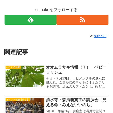
suihakuをフォローする
suihaku
関連記事
オオムラサキ情報（７） ベビー
私たちの活動
ラッシュ
今日（７月23日）、ヒメボタルの展示に
追われ、ご無沙汰のネットにオオムラサ
キを訪問。足元のカブトムシは、殆ど、
蛹の時期にカビにやられたようですが、
悪いことがあれば良いこともあるもの
で、オオムラサキの飼育は成功したと云
清水寺・森清範貫主の講演会「見
イベント報告【終了】
えるほどの幼虫が孵化して...
える命・みえないいのち」
5月31日午後2時、講座室は満員で玄関ロ