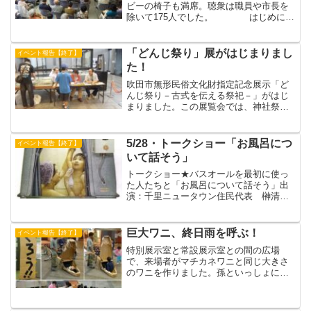
ビーの椅子も満席。聴衆は職員や市長を
除いて175人でした。 はじめに後
藤市長と中牧館長のあいさつに続いて森
清範貫主の講演がありました。毎年「今
年の漢字」を書いてるので有名ですが、
「どんじ祭り」展がはじまりまし
イベント報告【終了】
マスコミでは背中...
た！
吹田市無形民俗文化財指定記念展示「ど
んじ祭り－古式を伝える祭祀－」がはじ
まりました。この展覧会では、神社祭礼
の古い形態が残されているどんじ祭りを
詳細に紹介しています。昨日(10/22)は、
その初日。観覧無料日でした。博物館ボ
5/28・トークショー「お風呂につ
イベント報告【終了】
ランティアによる...
いて話そう」
トークショー★バスオールを最初に使っ
た人たちと「お風呂について話そう」出
演：千里ニュータウン住民代表 榊清子
氏・南部正代氏千里ニュータウン元管理
人 西田絢子氏エア･ウォーター社元副社
長 遠藤眞吾氏吹田市立博物館長 小山
巨大ワニ、終日雨を呼ぶ！
イベント報告【終了】
修三司会 お風呂アドバ...
特別展示室と常設展示室との間の広場
で、来場者がマチカネワニと同じ大きさ
のワニを作りました。孫といっしょにジ
ージも参加。子どもたちはワニの口から
つぎつぎと飲み込まれていきました。中
にはおとなも飲み込まれていました。終