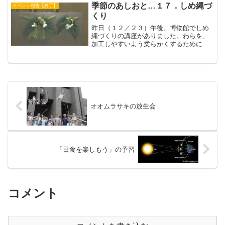
日雨の博物館には、終日にぎ...
季節のあしおと…１７．しめ縄づ
イベント報告【終了】
くり
昨日（１２／２３）午後、博物館でしめ
縄づくりの講座がありました。わらを、
加工しやすいよう柔らかくするために、
台のうえで打ちます。みんなでトント
ン・・・賑やかなことみんなじょうずに
できたかな？（きょうちゃん）
オオムラサキの放生会
「日食を楽しもう」の予習
コメント