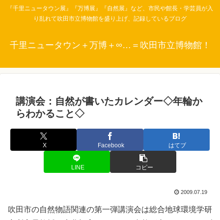
『千里ニュータウン展』『万博展』『自然展』など、市民や館長・学芸員が入
り乱れて吹田市立博物館を盛り上げ、記録しているブログ
千里ニュータウン＋万博＋∞…＝吹田市立博物館！
講演会：自然が書いたカレンダー◇年輪か
らわかること◇
X
Facebook
はてブ
LINE
コピー
2009.07.19
吹田市の自然物語関連の第一弾講演会は総合地球環境学研