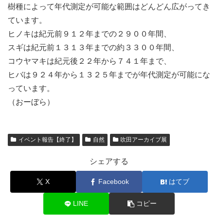
樹種によって年代測定が可能な範囲はどんどん広がってき
ています。
ヒノキは紀元前９１２年までの２９００年間、
スギは紀元前１３１３年までの約３３００年間、
コウヤマキは紀元後２２年から７４１年まで、
ヒバは９２４年から１３２５年までが年代測定が可能にな
っています。
（おーぼら）
イベント報告【終了】
自然
吹田アーカイブ展
シェアする
X
Facebook
はてブ
LINE
コピー