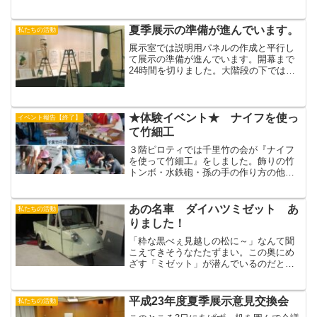
も同じです。夕焼けを追いかけたことが
ありますか？この夕焼け、夕方は中国→
チベット→アラ...
夏季展示の準備が進んでいます。
私たちの活動
展示室では説明用パネルの作成と平行し
て展示の準備が進んでいます。開幕まで
24時間を切りました。大階段の下では恐
竜のお絵かきちゅーです。夏季展プログ
ラムはこちらから（団塊の婆）
★体験イベント★ ナイフを使っ
イベント報告【終了】
て竹細工
３階ピロティでは千里竹の会が『ナイフ
を使って竹細工』をしました。飾りの竹
トンボ・水鉄砲・孫の手の作り方の他
に、ナイフやキリの使い方・竹・木の削
り方などを教えました。 学校で習って
いない工作だから子供さんも親も興味深
あの名車 ダイハツミゼット あ
私たちの活動
く、楽しく遊ばれていた。と...
りました！
「粋な黒べぇ見越しの松に～」なんて聞
こえてきそうなたたずまい。この奥にめ
ざす「ミゼット」が潜んでいるのだと、
わくわくしながら広報のｋ氏とコレクタ
ー宅を訪問。現れた笹部肇さんは、もと
もと大農家の息子だったが読書好きが講
平成23年度夏季展示意見交換会
私たちの活動
じて「笹部書店」を立ち上...