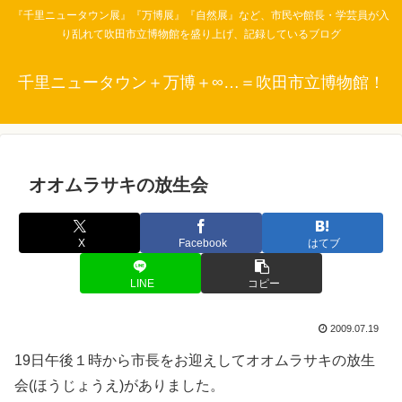
『千里ニュータウン展』『万博展』『自然展』など、市民や館長・学芸員が入
り乱れて吹田市立博物館を盛り上げ、記録しているブログ
千里ニュータウン＋万博＋∞…＝吹田市立博物館！
オオムラサキの放生会
X
Facebook
はてブ
LINE
コピー
2009.07.19
19日午後１時から市長をお迎えしてオオムラサキの放生
会(ほうじょうえ)がありました。