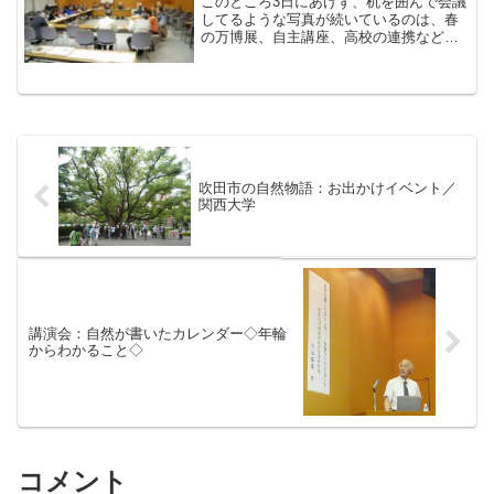
このところ3日にあげず、机を囲んで会議
してるような写真が続いているのは、春
の万博展、自主講座、高校の連携などす
いはくへの市民参加が盛んになった結果
です。だから、写真は変わり映えしない
けど、コンテンツは多様なのです。本日
は夏の「自然と環境展」...
吹田市の自然物語：お出かけイベント／
関西大学
講演会：自然が書いたカレンダー◇年輪
からわかること◇
コメント