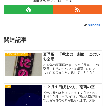
suihakuをフォローする
suihaku
関連記事
夏季展 千秋楽は 劇団 にのい
イベント報告【終了】
ち公演
2012年の夏季展はきょうが千秋楽。この
楽日、トリのイベントは劇団「にのい
ち」が演じました。題して「ええもん見
～つけた!～山田さんちの半世紀～」昭和
31年から今年までの山田さんちの半世紀
を劇で笑わせてくれました。劇団「にの
１２月１日(月)夕方、南西の空
自然
いち」は当時の東佐...
ビール展が終わってもう１２月ですね。
本日１２月１日(月)夕方、南西の空が晴れ
てたら写真の光景が見られます。大阪の
日没は16:47です。この景色は全国どこで