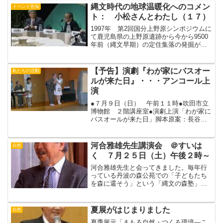
博助教授時代のカンチョーです。そのハ
縄文時代の地球温暖化へのコメン
イベント告知
デハデ縄文スタイル、２０年...
ト： 小松さんとわたし（１７）
1997年 第2回国分上野原シンポジウムに
て鹿児島県の上野原遺跡から今から9500
年前（縄文早期）の定住集落の発掘が話
題をさらっていた。このシンポジウムは
KTS鹿児島テレビで放送された。小松
「縄文時代に温暖化がすすんだのは、縄
【予告】演劇『わが家にバスオー
私たちの活動
文人が車に乗っ...
ルが来た日』・・・アンコール上
演
●７月９日（日） 午前１１時●吹田市立
博物館 ２階講座室●演劇上演「わが家に
バスオールが来た日」脚本原案：長谷川
美津代脚本：岸ひろこ出演：劇団にのい
ち●トークショー「バスオール基礎編＆み
んなでしゃべろう」出演：お風呂アドバ
河合雅雄先生講演会 ＠すいは
自然
イザー おかきた’...
く ７月２５日（土）午後２時～
河合雅雄先生と会ってきました。毎年行
っている丹波の森公苑での「子どもたち
を森に還そう」という「縄文の森塾」に
参加したからです。動物大好き少年だっ
た河合さんは、本拠地の丹波から次第に
活動範囲を広げ、幸島のニホンザル、ア
夏展がはじまりました
自然
フリカのヒヒやチンパンジ...
夏季展示「まもる自然・つくる環境―こ