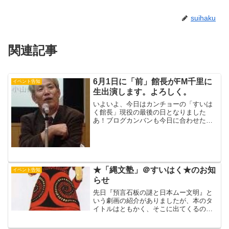
suihaku
関連記事
6月1日に「前」館長がFM千里に
イベント告知
生出演します。よろしく。
いよいよ、今日はカンチョーの「すいは
く館長」現役の最後の日となりました
あ！ブログカンバンも今日に合わせた特
別バージョンになっていますね(感謝）み
なさま、長らくお世話になり、ありがと
うございました先日okkunさんがすばらし
いあいさつを書いて...
★「縄文塾」＠すいはく★のお知
イベント告知
らせ
先日『預言石板の謎と日本ムー文明』と
いう劇画の紹介がありましたが、本のタ
イトルはともかく、そこに出てくるの
は、１９９０年当時、「おしゃれな縄文
人」を復元して世間をあっといわせた民