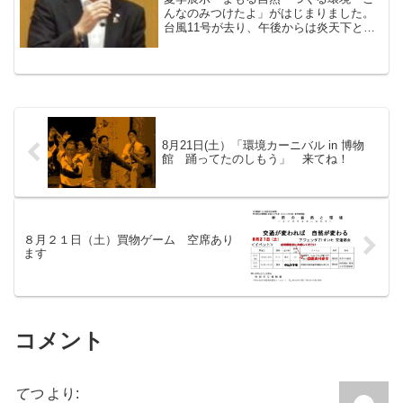
んなのみつけたよ」がはじまりました。
台風11号が去り、午後からは炎天下とな
りました。雨ニモマケズ、風ニモマケ
ズ、夏ノ暑サニモマケズ頑張ってくださ
った実行委員の皆さま、ご苦労さまでし
た。開会式では後藤圭二市...
8月21日(土）「環境カーニバル in 博物
館 踊ってたのしもう」 来てね！
８月２１日（土）買物ゲーム 空席あり
ます
コメント
てつ
より: