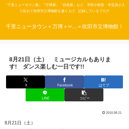
『千里ニュータウン展』『万博展』『自然展』など、市民や館長・学芸員が入
り乱れて吹田市立博物館を盛り上げ、記録しているブログ
千里ニュータウン＋万博＋∞…＝吹田市立博物館！
8月21日（土） ミュージカルもありま
す! ダンス楽しむ一日です!!
X
Facebook
はてブ
LINE
コピー
2010.08.21
8月21日（土）