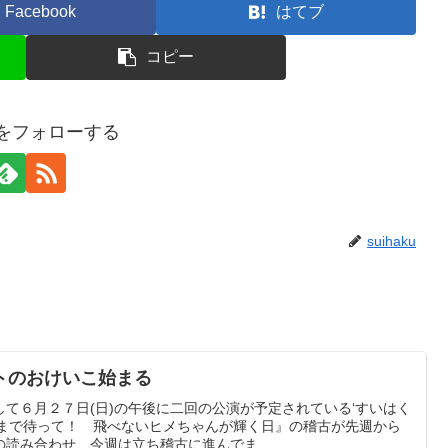
Facebook
はてブ
コピー
kuをフォローする
suihaku
トのおけいこ始まる
て６月２７日(日)の午後に二回の公演が予定されている‘すいはく
るまで待って！ 飛べないヒメちゃんが輝く日』の稽古が先週から
読み合わせ、今週は立ち稽古に進んでま...