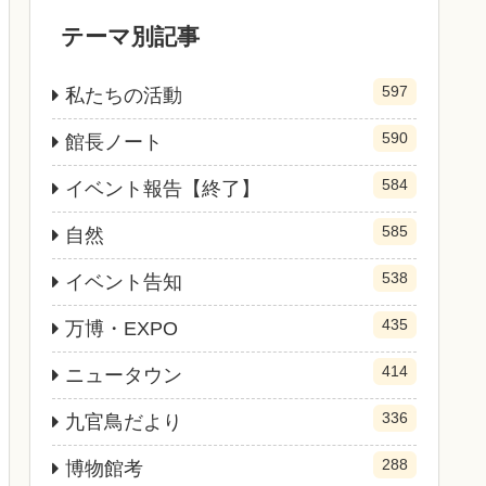
テーマ別記事
597
私たちの活動
590
館長ノート
584
イベント報告【終了】
585
自然
538
イベント告知
435
万博・EXPO
414
ニュータウン
336
九官鳥だより
288
博物館考