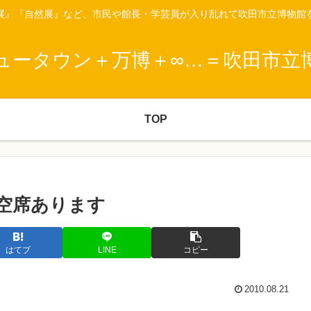
展』『自然展』など、市民や館長・学芸員が入り乱れて吹田市立博物館
ュータウン＋万博＋∞…＝吹田市立
TOP
空席あります
はてブ
LINE
コピー
2010.08.21