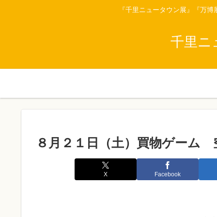
『千里ニュータウン展』『万博
千里ニ
８月２１日（土）買物ゲーム 
X
Facebook