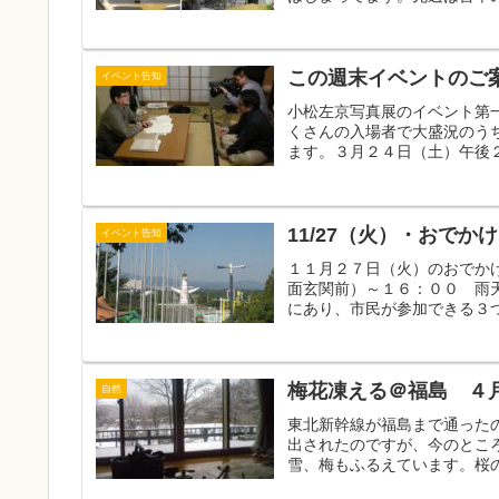
この週末イベントのご案
イベント告知
小松左京写真展のイベント第一弾
くさんの入場者で大盛況のう
ます。３月２４日（土）午後２
11/27（火）・おで
イベント告知
１１月２７日（火）のおでか
面玄関前）～１６：００ 雨
にあり、市民が参加できる３つ
梅花凍える＠福島 ４
自然
東北新幹線が福島まで通った
出されたのですが、今のとこ
雪、梅もふるえています。桜の