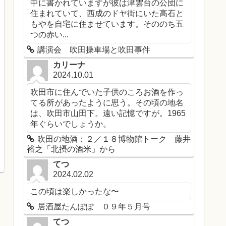
中に書かれていますが彼は津雲台の公団に
住まれていて、西成のドヤ街にいた高石と
もやを自宅に住ませています。そののち五
つの赤い...
講演会 吹田操車場と吹田事件
カリーナ
2024.10.01
吹田市に住んでいた子供のころお酒を作っ
てる所があったように思う。その頃の地名
は、吹田市山田下。遠い記憶ですが。1965
年ぐらいでしょうか。
吹田の地酒：２／１８博物館トーク 藤井
裕之「北摂の酒米」から
てつ
2024.02.02
この頃は楽しかったな〜
居酒屋たんぽぽ ０９年５月号
てつ