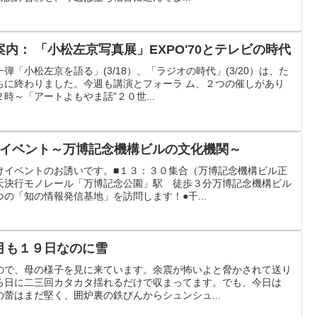
内： 「小松左京写真展」EXPO'70とテレビの時代
「小松左京を語る」(3/18）、「ラジオの時代」(3/20）は、た
ちに終わりました。今週も講演とフォーラ ム、２つの催しがあり
時～「アートよもやま話”２０世...
かけイベント～万博記念機構ビルの文化機関～
けイベントのお誘いです。■１３：３０集合（万博記念機構ビル正
天決行モノレール「万博記念公園」駅 徒歩３分万博記念機構ビル
の「知の情報発信基地」を訪問します！●千...
月も１９日なのに雪
ので、母の様子を見に来ています。余震が怖いよと脅かされて送り
ろ日に二三回カタカタ揺れるだけで収まってます。でも、今日は
蕾はまだ堅く、囲炉裏の鉄びんからシュンシュ...