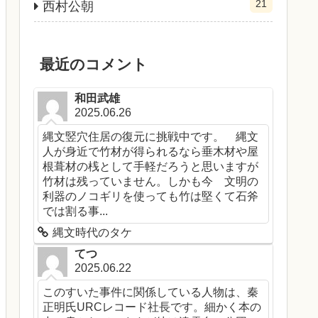
21
西村公朝
最近のコメント
和田武雄
2025.06.26
縄文竪穴住居の復元に挑戦中です。 縄文
人が身近で竹材が得られるなら垂木材や屋
根葺材の桟として手軽だろうと思いますが
竹材は残っていません。しかも今 文明の
利器のノコギリを使っても竹は堅くて石斧
では割る事...
縄文時代のタケ
てつ
2025.06.22
このすいた事件に関係している人物は、秦
正明氏URCレコード社長です。細かく本の