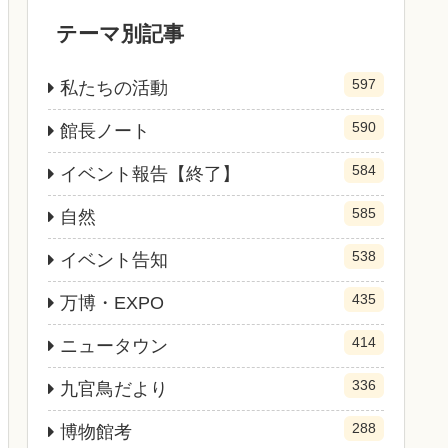
テーマ別記事
597
私たちの活動
590
館長ノート
584
イベント報告【終了】
585
自然
538
イベント告知
435
万博・EXPO
414
ニュータウン
336
九官鳥だより
288
博物館考