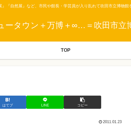
展』『自然展』など、市民や館長・学芸員が入り乱れて吹田市立博物館
ュータウン＋万博＋∞…＝吹田市立
TOP
う
はてブ
LINE
コピー
2011.01.23