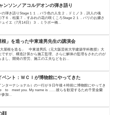
シャンソン／アコルデオンの弾き語り
の弾き語りStage１１．バラ色の人生２．ドミノ３．詩人の魂
下６．枯葉７．すみれの花の咲くころStage２１．パリのお嬢さ
イエ（7月14日）３．ミラボー橋...
「大屋根」を造った中東達男先生の講演会
場の大屋根を造る」 中東達男氏（元大阪芸術大学建築学科教授）大
生ですが、構造計算から施工監理、さらに解体の監理をされたのが
まし、開発の苦労、施工の工夫などをお...
イベント：ＷＣＩが博物館にやってきた
インターナショナル）の一行が９日午後４時前に博物館にやってき
 meet you. My name is .......彼らを歓迎するため千里金蘭
加...
の顔