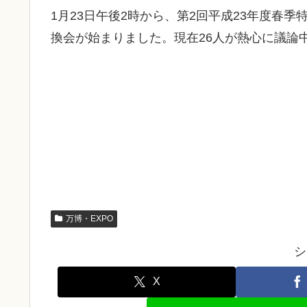
1月23日午後2時から、第2回平成23年度春季
換会が始まりました。現在26人が熱心に議論
万博・EXPO
シ
X