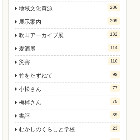
286
地域文化資源
209
展示案内
132
吹田アーカイブ展
114
麦酒展
110
災害
99
竹をたずねて
77
小松さん
75
梅棹さん
39
書評
23
むかしのくらしと学校