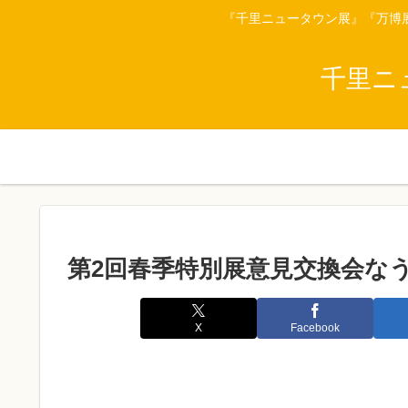
『千里ニュータウン展』『万博
千里ニ
第2回春季特別展意見交換会な
X
Facebook