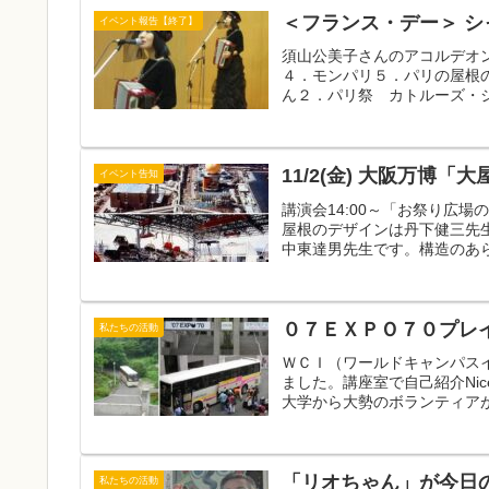
＜フランス・デー＞ 
イベント報告【終了】
須山公美子さんのアコルデオン
４．モンパリ５．パリの屋根の
ん２．パリ祭 カトルーズ・ジュ
11/2(金) 大阪万博
イベント告知
講演会14:00～「お祭り広
屋根のデザインは丹下健三先
中東達男先生です。構造のあら
０７ＥＸＰＯ７０プレ
私たちの活動
ＷＣＩ（ワールドキャンパス
ました。講座室で自己紹介Nice to
大学から大勢のボランティアが参
「リオちゃん」が今日
私たちの活動