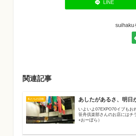
LINE
suiha
関連記事
あしたがあるさ、明日が
私たちの活動
いよいよ07EXPO70イブ
笹舟倶楽部さんのお店にはチ
+おーぼら）