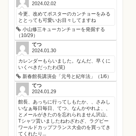
2024.02.02
今更、改めてポスターのカンチョーをみる
ととっても可愛いお目々してますね
小山修三キューカンチョーを発掘する
（10/29）
てつ
2024.01.30
カレンダーもらいました。なんだ、早くに
いくべきだったわ(笑)
新春館長講演会「元号と紀年法」（1/6）
てつ
2024.01.29
館長、あっちに行ってしもたか、、さみし
いなぁ毎日毎日、てつ、なんかやれよ、、
とメールがきたのを忘れられません沢山、
Tシャツ貰いましたねわざわざ、ラグビー
ワールドカップフランス大会のを買ってき
てくれたり...