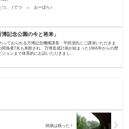
たつ。（てつ → おーぼら）
「万博記念公園の今と将来」
関わっておられる万博記念機構課長・平田清氏にご講演いただきま
関係者7名も来館され、万博造成計画が始まった1965年からの歴
ジョンまで体系的にお話いただきまし...
焼畑は残った！