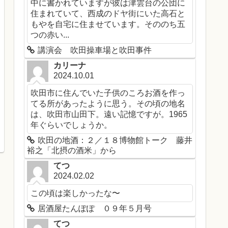
中に書かれていますが彼は津雲台の公団に
住まれていて、西成のドヤ街にいた高石と
もやを自宅に住ませています。そののち五
つの赤い...
講演会 吹田操車場と吹田事件
カリーナ
2024.10.01
吹田市に住んでいた子供のころお酒を作っ
てる所があったように思う。その頃の地名
は、吹田市山田下。遠い記憶ですが。1965
年ぐらいでしょうか。
吹田の地酒：２／１８博物館トーク 藤井
裕之「北摂の酒米」から
てつ
2024.02.02
この頃は楽しかったな〜
居酒屋たんぽぽ ０９年５月号
てつ